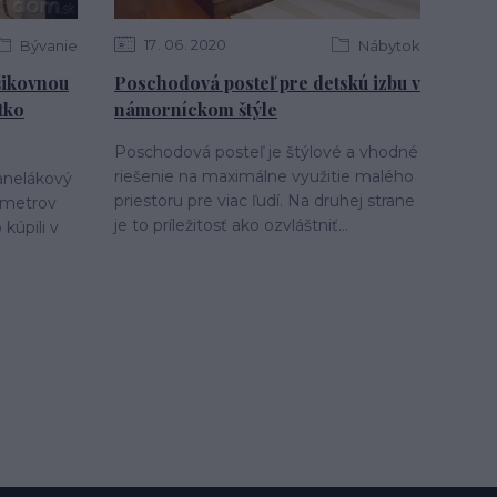
17
06
2020
Bývanie
Nábytok
šikovnou
Poschodová posteľ pre detskú izbu v
tko
námorníckom štýle
Poschodová posteľ je štýlové a vhodné
riešenie na maximálne využitie malého
panelákový
priestoru pre viac ľudí. Na druhej strane
 metrov
je to príležitosť ako ozvláštniť...
kúpili v