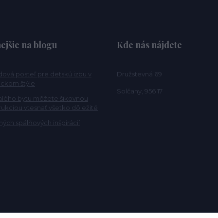
ejšie na blogu
Kde nás nájdete
ová posteľ pre detskú izbu v
Družstevná 69
ckom štýle
Solčany, 956 17
alého bytu môžete šikovnou
rukciou vtesnať všetko dôležité
ých spálňových inšpirácií