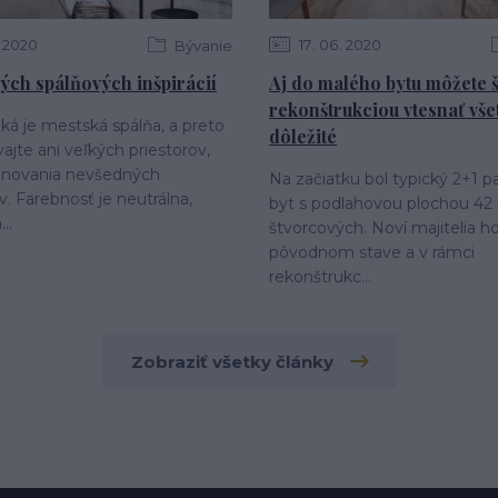
2020
17
06
2020
Bývanie
ých spálňových inšpirácií
Aj do malého bytu môžete 
rekonštrukciou vtesnať vše
ká je mestská spálňa, a preto
dôležité
ajte ani veľkých priestorov,
inovania nevšedných
Na začiatku bol typický 2+1 
v. Farebnosť je neutrálna,
byt s podlahovou plochou 42
..
štvorcových. Noví majitelia ho 
pôvodnom stave a v rámci
rekonštrukc...
Zobraziť všetky články