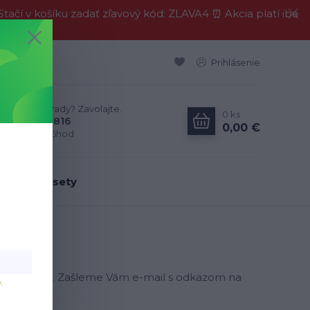
í v košíku zadať zľavový kód: ZLAVA4 ⏰ Akcia platí iba
Prihlásenie
Neviete si rady? Zavolajte.
0
ks
0911 594 816
0,00 €
Po-Pia, 9-16hod
dálenské sety
ri registrácii. Zašleme Vám e-mail s odkazom na
v
.