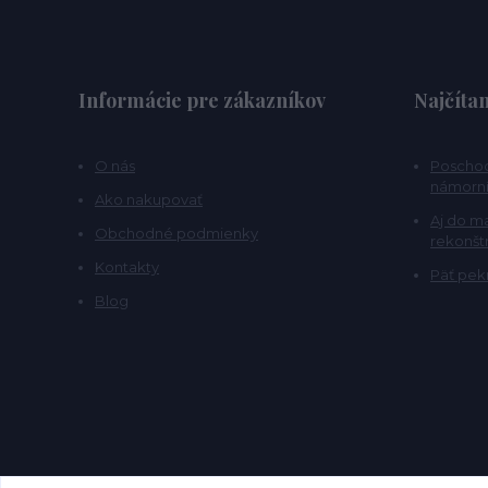
Informácie pre zákazníkov
Najčítan
O nás
Poschod
námorní
Ako nakupovať
Aj do m
Obchodné podmienky
rekonšt
Kontakty
Päť pekn
Blog