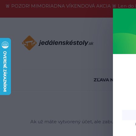
🚨 POZOR! MIMORIADNA VÍKENDOVÁ AKCIA 🚨 Len do konca 
Informácie
ZĽAVA NA SKLADE
Ak už máte vytvorený účet, ale zabudli ste svo