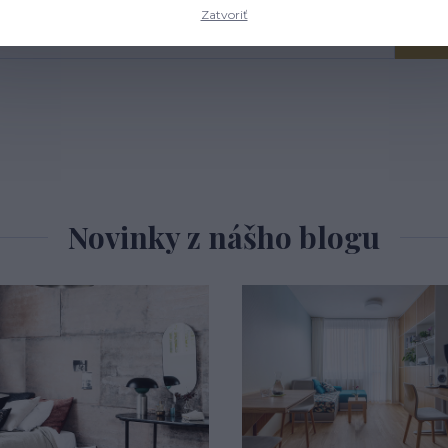
Zatvoriť
Ob
Novinky z nášho blogu