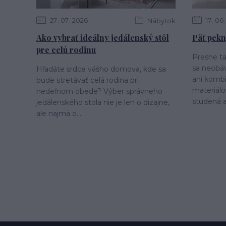
27
07
2026
17
06
Nábytok
Ako vybrať ideálny jedálenský stôl
Päť pekn
pre celú rodinu
Presne ta
sa neobáv
Hľadáte srdce vášho domova, kde sa
ani komb
bude stretávať celá rodina pri
materiálo
nedeľnom obede? Výber správneho
studená a.
jedálenského stola nie je len o dizajne,
ale najmä o...