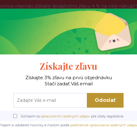
víkendu získate dodatočnú zľavu 4 % na celý nákup! Stač
do nedele, tak neváhajte a nakúpte výhodnejšie ešte dnes!
Kontakty
Blog
Hľadať
Získajte zľavu
Získajte 3% zľavu na prvú objednávku
 !
Jedálenské stoly
Jedálenské stoličky
Je
Stačí zadať Váš email
Odoslať
Zabudnuté heslo
Súhlasím so
spracovaním osobných údajov
pre účely registrácie.
je heslo, zadajte svoju e-mailovú adresu, ktorú ste uviedli p
Prajem si odoberať novinky e-mailom podľa
podmienok spracovania osobných údajo
nastavenie nového hesla.