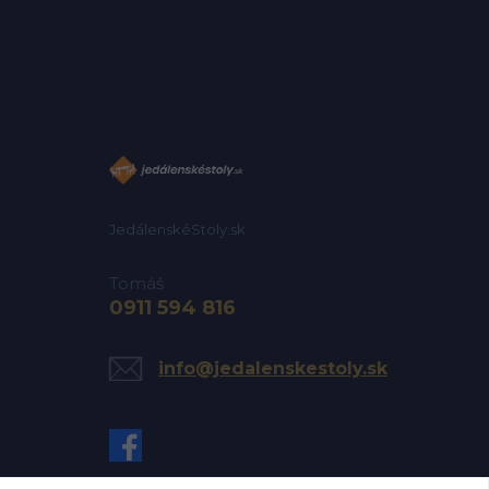
JedálenskéStoly.sk
Tomáš
0911 594 816
info@jedalenskestoly.sk