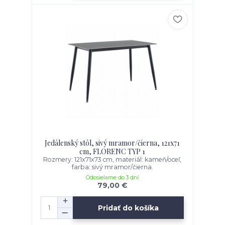
Jedálenský stôl, sivý mramor/čierna, 121x71
cm, FLORENC TYP 1
Rozmery: 121x71x73 cm, materiál: kameň/oceľ,
farba: sivý mramor/čierna.
Odosielame do 3 dní
79,00 €
Pridať do košíka