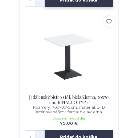
Jedálenský bistro stôl, biela/čierna, 70x70
cm, RINALDO TYP 1
Rozmery: 70x70x75 cm, materiál: DTD
laminovaná/kov, farba: biela/čierna.
Odosielame do 3 dní
75,00 €
Pridať do košíka