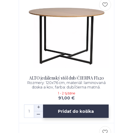
ALTO jedálenský stôl dub/ČIERNA FI120
Rozmery: 120x76 cm, materiál: laminovaná
doska a kov, farba: dub/čierna matná.
1 - 2 týždne
91,00 €
Pridať do košíka