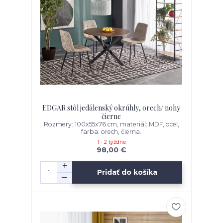
EDGAR stôl jedálenský okrúhly, orech/ nohy
čierne
Rozmery: 100x55x76 cm, materiál: MDF, oceľ,
farba: orech, čierna.
1 - 2 týždne
98,00 €
Pridať do košíka