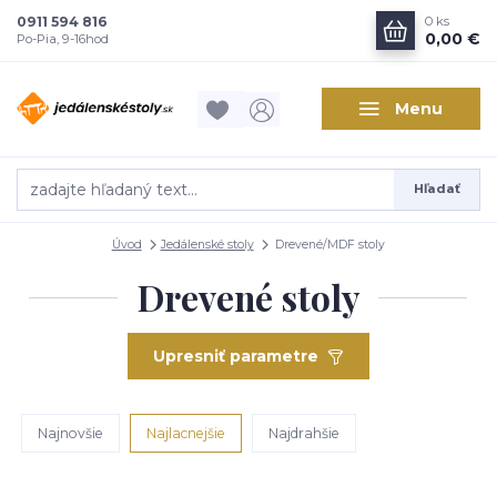
0911 594 816
0
ks
0,00 €
Po-Pia, 9-16hod
Menu
Hľadať
Úvod
Jedálenské stoly
Drevené/MDF stoly
Drevené stoly
Upresniť parametre
Najnovšie
Najlacnejšie
Najdrahšie