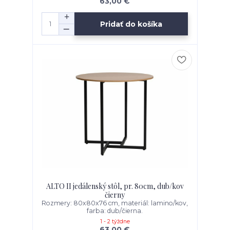
63,00 €
Pridať do košíka
ALTO II jedálenský stôl, pr. 80cm, dub/kov
čierny
Rozmery: 80x80x76 cm, materiál: lamino/kov,
farba: dub/čierna.
1 - 2 týždne
63,00 €