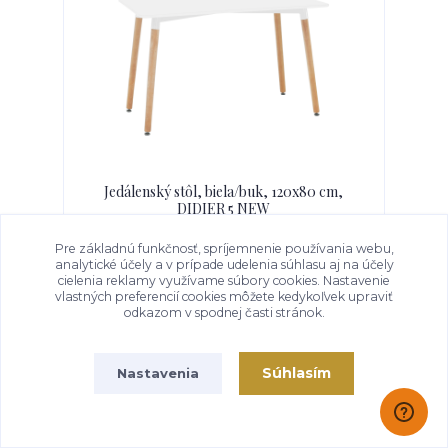
Jedálenský stôl, biela/buk, 120x80 cm,
DIDIER 5 NEW
Rozmery: 120x80x74 cm, materiál: MDF, drevo,
kov, farba: biela, buk.
Pre základnú funkčnosť, spríjemnenie používania webu,
Odosielame do 3 dní
analytické účely a v prípade udelenia súhlasu aj na účely
99,00 €
cielenia reklamy využívame súbory cookies. Nastavenie
vlastných preferencií cookies môžete kedykoľvek upraviť
odkazom v spodnej časti stránok.
Pridať do košíka
Súhlasím
Nastavenia