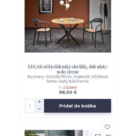
EDGAR stôl jedálenský okrúhly, dub zlaty/
nohy čierne
Rozmery: 100x55x76 cm, materiál: MDF/oceľ,
farba: zlatý dub/čierna.
1 - 2 týždne
98,00 €
Pridať do košíka