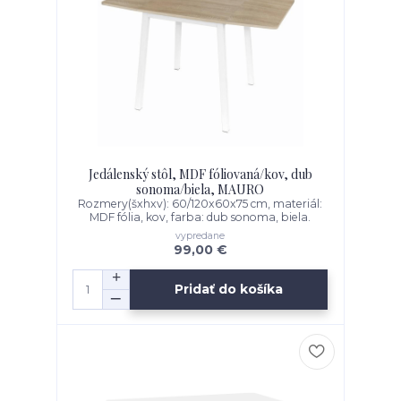
Jedálenský stôl, MDF fóliovaná/kov, dub
sonoma/biela, MAURO
Rozmery(šxhxv): 60/120x60x75 cm, materiál:
MDF fólia, kov, farba: dub sonoma, biela.
vypredane
99,00 €
Pridať do košíka