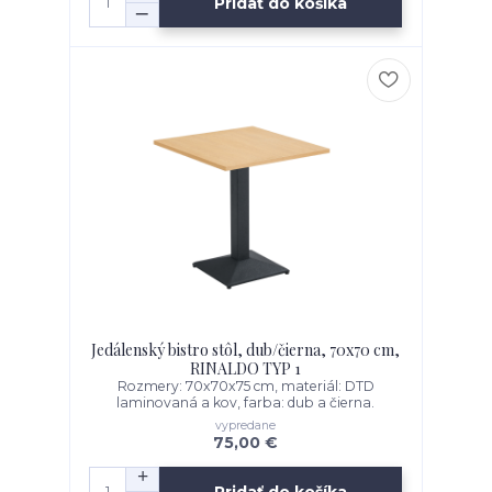
Pridať do košíka
Jedálenský bistro stôl, dub/čierna, 70x70 cm,
RINALDO TYP 1
Rozmery: 70x70x75 cm, materiál: DTD
laminovaná a kov, farba: dub a čierna.
vypredane
75,00 €
Pridať do košíka