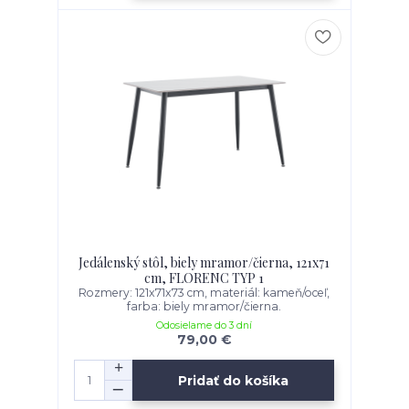
Jedálenský stôl, biely mramor/čierna, 121x71
cm, FLORENC TYP 1
Rozmery: 121x71x73 cm, materiál: kameň/oceľ,
farba: biely mramor/čierna.
Odosielame do 3 dní
79,00 €
Pridať do košíka