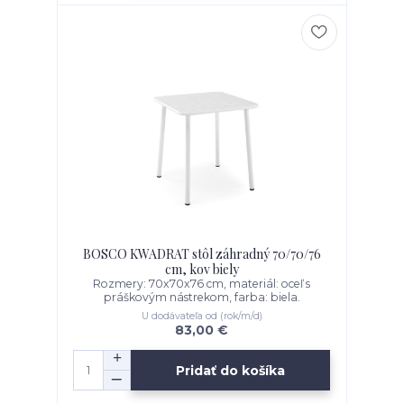
BOSCO KWADRAT stôl záhradný 70/70/76
cm, kov biely
Rozmery: 70x70x76 cm, materiál: oceľ s
práškovým nástrekom, farba: biela.
U dodávateľa od (rok/m/d)
83,00 €
Pridať do košíka