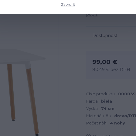
Zatvoriť
Rozmery: 120x80x74 cm, 
popis
Dostupnosť
99,00 €
80,49 €
bez DPH
Číslo produktu:
000039
Farba:
biela
Výška:
74 cm
Materiál nôh:
drevo/DT
Počet nôh:
4 nohy