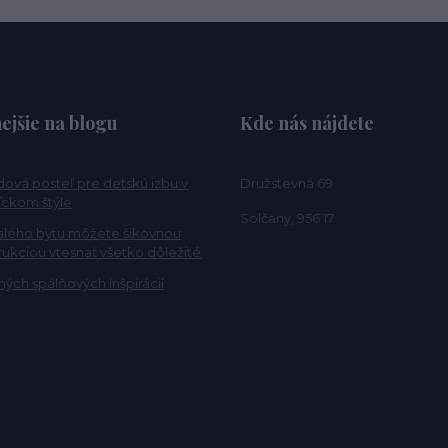
ejšie na blogu
Kde nás nájdete
ová posteľ pre detskú izbu v
Družstevná 69
ckom štýle
Solčany, 956 17
alého bytu môžete šikovnou
rukciou vtesnať všetko dôležité
ých spálňových inšpirácií