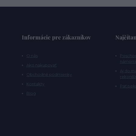
Informácie pre zákazníkov
Najčítan
O nás
Poschod
námorní
Ako nakupovať
Aj do m
Obchodné podmienky
rekonšt
Kontakty
Päť pekn
Blog