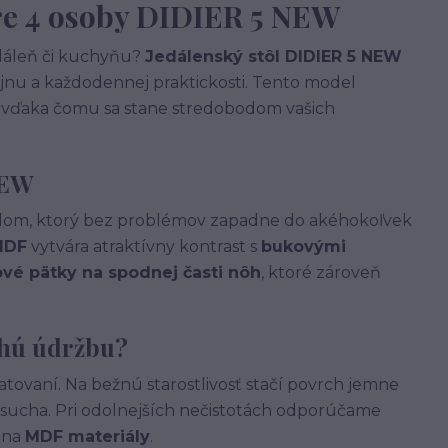
re 4 osoby DIDIER 5 NEW
edáleň či kuchyňu?
Jedálenský stôl DIDIER 5 NEW
jnu a každodennej praktickosti. Tento model
, vďaka čomu sa stane stredobodom vašich
NEW
ľadom, ktorý bez problémov zapadne do akéhokoľvek
MDF
vytvára atraktívny kontrast s
bukovými
vé pätky na spodnej časti nôh
, ktoré zároveň
chú údržbu?
ratovaní. Na bežnú starostlivosť stačí povrch jemne
osucha. Pri odolnejších nečistotách odporúčame
e na
MDF materiály
.