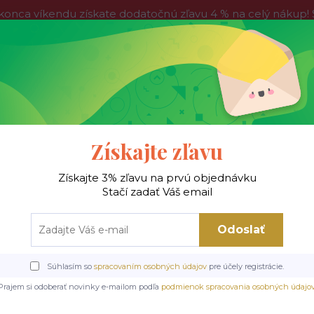
víkendu získate dodatočnú zľavu 4 % na celý nákup! Stač
do nedele, tak neváhajte a nakúpte výhodnejšie ešte dnes!
Kontakty
Blog
Hľadať
Získajte zľavu
Získajte 3% zľavu na prvú objednávku
 !
Jedálenské stoly
Jedálenské stoličky
Je
Stačí zadať Váš email
Odoslať
lenské stoly
Drevené/MDF stoly
Jedálenský stôl, biela/buk, 120x80 cm,
Súhlasím so
spracovaním osobných údajov
pre účely registrácie.
tôl, biela/buk, 120x80 cm,
Prajem si odoberať novinky e-mailom podľa
podmienok spracovania osobných údajo