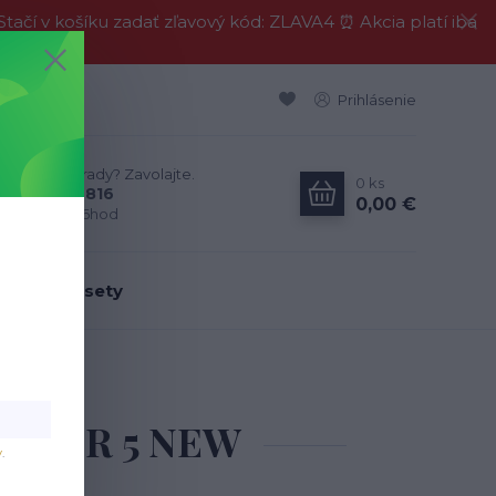
í v košíku zadať zľavový kód: ZLAVA4 ⏰ Akcia platí iba
Prihlásenie
Neviete si rady? Zavolajte.
0
ks
0911 594 816
0,00 €
Po-Pia, 9-16hod
dálenské sety
 DIDIER 5 NEW
 DIDIER 5 NEW
v
.