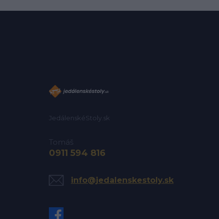
JedálenskéStoly.sk
Tomáš
0911 594 816
info@jedalenskestoly.sk