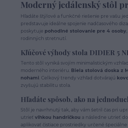
Moderný jedálenský stôl p
Hľadáte štýlové a funkčné riešenie pre vašu j
predstavuje ideálne spojenie nadčasového diza
poskytuje
pohodlné stolovanie pre 4 osoby
rodinných stretnutí.
Kľúčové výhody stola DIDIER 5 
Tento stôl vyniká svojím minimalistickým vzh
moderného interiéru.
Biela stolová doska z 
nohami
. Celkový trendy vzhľad dotvárajú
kovo
zvyšujú stabilitu stola.
Hľadáte spôsob, ako na jednodu
Stôl je navrhnutý tak, aby vám šetril čas pri up
utrieť
vlhkou handričkou
a následne utrieť d
aplikovať čistiace prostriedky určené špeciáln