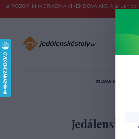
🚨 POZOR! MIMORIADNA VÍKENDOVÁ AKCIA 🚨 Len do konca 
Informácie
ZĽAVA NA SKLADE
Úvod
Jedá
Jedálenský s