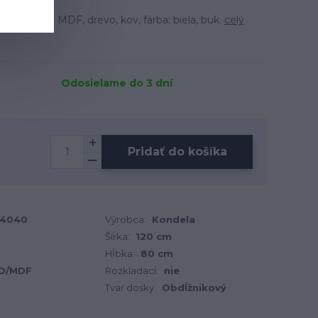
materiál: MDF, drevo, kov, farba: biela, buk.
celý
Odosielame do 3 dní
Pridať do košíka
4040
Výrobca:
Kondela
Šírka:
120 cm
Hĺbka:
80 cm
D/MDF
Rozkladací:
nie
Tvar dosky:
Obdĺžnikový