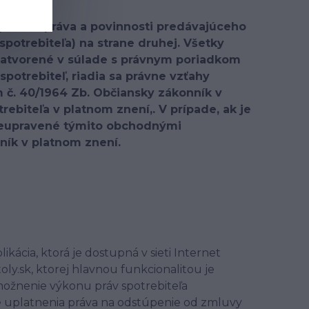
resniť práva a povinnosti predávajúceho
spotrebiteľa) na strane druhej. Všetky
atvorené v súlade s právnym poriadkom
spotrebiteľ, riadia sa právne vzťahy
. 40/1964 Zb. Občiansky zákonník v
rebiteľa v platnom znení,. V prípade, ak je
 neupravené týmito obchodnými
ník v platnom znení.
kácia, ktorá je dostupná v sieti Internet
y.sk, ktorej hlavnou funkcionalitou je
možnenie výkonu práv spotrebiteľa
e uplatnenia práva na odstúpenie od zmluvy