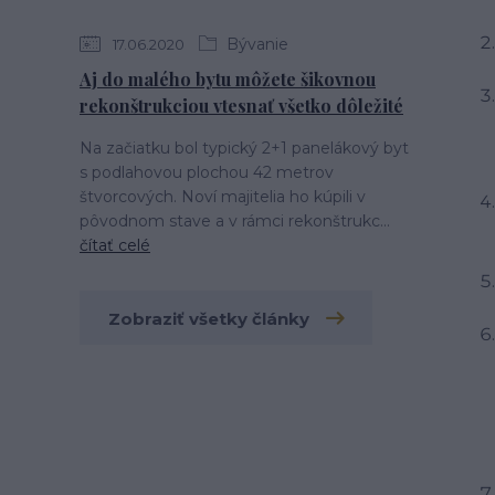
Bývanie
17.06.2020
Aj do malého bytu môžete šikovnou
rekonštrukciou vtesnať všetko dôležité
Na začiatku bol typický 2+1 panelákový byt
s podlahovou plochou 42 metrov
štvorcových. Noví majitelia ho kúpili v
pôvodnom stave a v rámci rekonštrukc...
čítať celé
Zobraziť všetky články