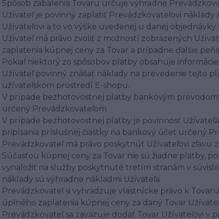
Spôsob zabalenia Tovaru určuje výhradne Prevádzkova
Užívateľ je povinný zaplatiť Prevádzkovateľovi náklad
Užívateľovi a to vo výške uvedenej u danej objednávky
Užívateľ má právo zvoliť z možností zobrazených Užíva
zaplatenia kúpnej ceny za Tovar a prípadne ďalšie peň
Pokiaľ niektorý zo spôsobov platby obsahuje informácie
Užívateľ povinný znášať náklady na prevedenie tejto pl
užívateľskom prostredí E-shopu.
V prípade bezhotovostnej platby bankovým prevodom je
určený Prevádzkovateľom.
V prípade bezhotovostnej platby je povinnosť Užívat
pripísania príslušnej čiastky na bankový účet určený 
Prevádzkovateľ má právo poskytnúť Užívateľovi zľavu z
Súčasťou kúpnej ceny za Tovar nie sú žiadne platby, po
vynaložiť na služby poskytnuté tretím stranám v súvislo
náklady sú výhradne nákladmi Užívateľa.
Prevádzkovateľ si vyhradzuje vlastnícke právo k Tova
úplného zaplatenia kúpnej ceny za daný Tovar Užívat
Prevádzkovateľ sa zaväzuje dodať Tovar Užívateľovi v 