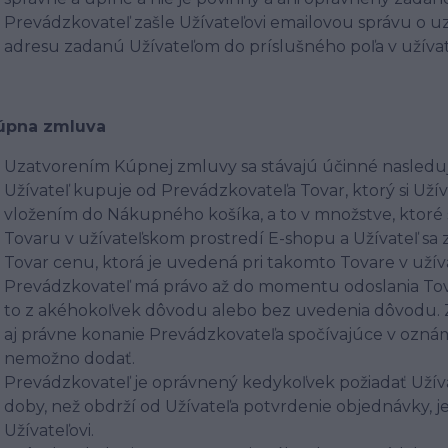
Prevádzkovateľ zašle Užívateľovi emailovou správu o u
adresu zadanú Užívateľom do príslušného poľa v užíva
Kúpna zmluva
Uzatvorením Kúpnej zmluvy sa stávajú účinné nasledu
Užívateľ kupuje od Prevádzkovateľa Tovar, ktorý si Užív
vložením do Nákupného košíka, a to v množstve, ktoré si
Tovaru v užívateľskom prostredí E-shopu a Užívateľ sa 
Tovar cenu, ktorá je uvedená pri takomto Tovare v uží
Prevádzkovateľ má právo až do momentu odoslania Tova
to z akéhokoľvek dôvodu alebo bez uvedenia dôvodu. 
aj právne konanie Prevádzkovateľa spočívajúce v oznám
nemožno dodať.
Prevádzkovateľ je oprávnený kedykoľvek požiadať Užív
doby, než obdrží od Užívateľa potvrdenie objednávky, 
Užívateľovi.