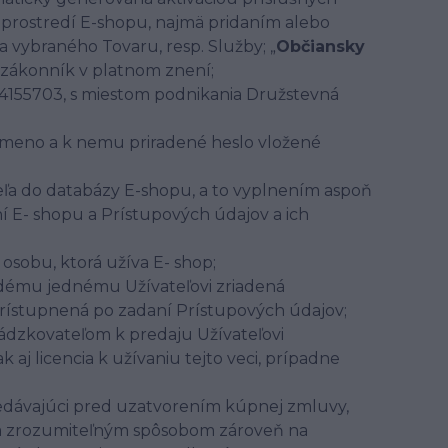
m prostredí E-shopu, najmä pridaním alebo
vybraného Tovaru, resp. Služby; „
Občiansky
y zákonník v platnom znení;
 54155703, s miestom podnikania Družstevná
 meno a k nemu priradené heslo vložené
eľa do databázy E-shopu, a to vyplnením aspoň
í E- shopu a Prístupových údajov a ich
osobu, ktorá užíva E- shop;
ždému jednému Užívateľovi zriadená
 sprístupnená po zadaní Prístupových údajov;
dzkovateľom k predaju Užívateľovi
aj licencia k užívaniu tejto veci, prípadne
edávajúci pred uzatvorením kúpnej zmluvy,
m a zrozumiteľným spôsobom zároveň na