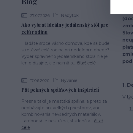
Blog
Úče
Nábytok
27.07.2026
(dod
Ako vybrať ideálny jedálenský stôl pre
zml
celú rodinu
Slov
neu
Hľadáte srdce vášho domova, kde sa bude
plat
stretávať celá rodina pri nedeľnom obede?
zml
Výber správneho jedálenského stola nie je
pod
len o dizajne, ale najmä o...
čítať celé
Bývanie
17.06.2020
1. D
Päť pekných spálňových inšpirácií
V t
Presne taká je mestská spálňa, a preto sa
neobávajte ani veľkých priestorov, ani
kombinovania nevšedných materiálov.
Farebnosť je neutrálna, studená a...
čítať
celé