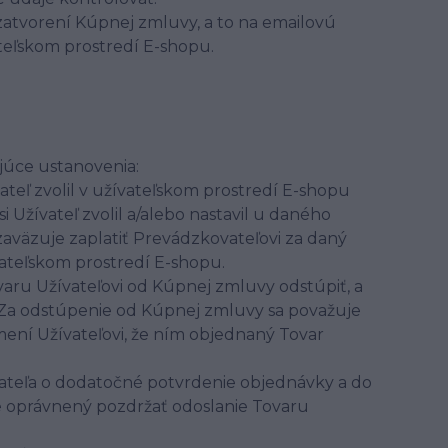
zatvorení Kúpnej zmluvy, a to na emailovú
teľskom prostredí E-shopu.
júce ustanovenia:
ateľ zvolil v užívateľskom prostredí E-shopu
 Užívateľ zvolil a/alebo nastavil u daného
zaväzuje zaplatiť Prevádzkovateľovi za daný
vateľskom prostredí E-shopu.
ru Užívateľovi od Kúpnej zmluvy odstúpiť, a
Za odstúpenie od Kúpnej zmluvy sa považuje
ení Užívateľovi, že ním objednaný Tovar
ateľa o dodatočné potvrdenie objednávky a do
je oprávnený pozdržať odoslanie Tovaru