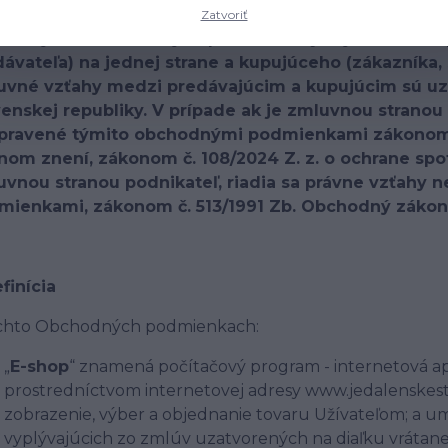
Zatvoriť
lom týchto obchodných podmienok je vymedziť a up
ávateľa) na jednej strane a kupujúceho (zákazníka, 
uvné vzťahy medzi predávajúcim a kupujúcim sú uz
enskej republiky. V prípade ak je zmluvnou stranou 
pravené týmito obchodnými podmienkami zákonom č
nom znení, zákonom č. 108/2024 Z. z. o ochrane spot
uvnou stranou podnikateľ, riadia sa právne vzťahy
mienkami, zákonom č. 513/1991 Zb. Obchodný zákon
efinícia
ýchto Obchodných podmienkach:
„
E-shop
“ znamená počítačový program - internetová apli
prostredníctvom internetovej adresy www.jedalenskestol
zobrazenie, výber a objednanie tovaru Užívateľom; a u
vyplývajúcich zo zmlúv uzatvorených na diaľku vrátan