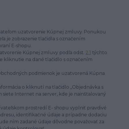
vateľom uzatvorenie Kúpnej zmluvy. Ponukou
a je zobrazenie tlačidla s označením
hraní E-shopu.
atvorenie Kúpnej zmluvy podľa odst.
2.1
týchto
 kliknutie na dané tlačidlo s označením
Obchodných podmienok je uzatvorená Kúpna
rmácia o kliknutí na tlačidlo „Objednávka s
iete Internet na server, kde je nainštalovaný
ívateľskom prostredí E- shopu vyplniť pravdivé
adresu, identifikačné údaje a prípadne dodaciu
 bude ním zadané údaje dôvodne považovať za
é údaje kontrolovať.