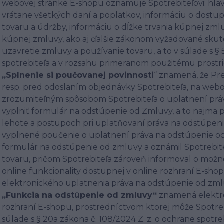
webovej stránke E-shopu oznamuje Spotrebiteľovi: hlav
vrátane všetkých daní a poplatkov, informáciu o dostup
tovaru a údržby, informáciu o dĺžke trvania kúpnej zm
kúpnej zmluvy, ako aj ďalšie zákonom vyžadované skuto
uzavretie zmluvy a používanie tovaru, a to v súlade s § 5
spotrebiteľa a v rozsahu primeranom použitému prost
„Splnenie si poučovanej povinnosti
“ znamená, že Pr
resp. pred odoslaním objednávky Spotrebiteľa, na webo
zrozumiteľným spôsobom Spotrebiteľa o uplatnení prá
vyplniť formulár na odstúpenie od Zmluvy, a to najmä 
lehote a postupoch pri uplatňovaní práva na odstúpenie
vyplnené poučenie o uplatnení práva na odstúpenie od 
formulár na odstúpenie od zmluvy a oznámil Spotrebiteľo
tovaru, pričom Spotrebiteľa zároveň informoval o mož
online funkcionality dostupnej v online rozhraní E-shop
elektronického uplatnenia práva na odstúpenie od zm
„Funkcia na odstúpenie od zmluvy“
znamená elektro
rozhraní E-shopu, prostredníctvom ktorej môže Spotreb
súlade s § 20a zákona č. 108/2024 Z. z. o ochrane spotreb