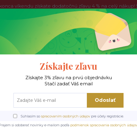
víkendu získate dodatočnú zľavu 4 % na celý nákup! Stač
do nedele, tak neváhajte a nakúpte výhodnejšie ešte dnes!
Kontakty
Blog
Hľadať
Získajte zľavu
Získajte 3% zľavu na prvú objednávku
 !
Jedálenské stoly
Jedálenské stoličky
Je
Stačí zadať Váš email
Odoslať
Úvod
Informácie
Obchodné podmienky
Súhlasím so
spracovaním osobných údajov
pre účely registrácie.
bchodné podmienky
Prajem si odoberať novinky e-mailom podľa
podmienok spracovania osobných údajo
hodné podmienky pre e-shop