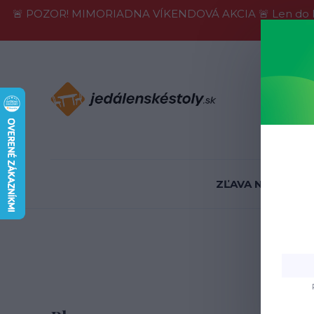
🚨 POZOR! MIMORIADNA VÍKENDOVÁ AKCIA 🚨 Len do konca 
Informácie
ZĽAVA NA SKLADE
O
Obc