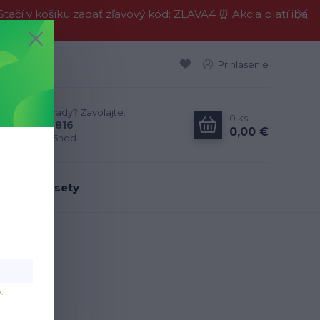
í v košíku zadať zľavový kód: ZLAVA4 ⏰ Akcia platí iba
Prihlásenie
Neviete si rady? Zavolajte.
0
ks
0911 594 816
0,00 €
Po-Pia, 9-16hod
dálenské sety
v
.