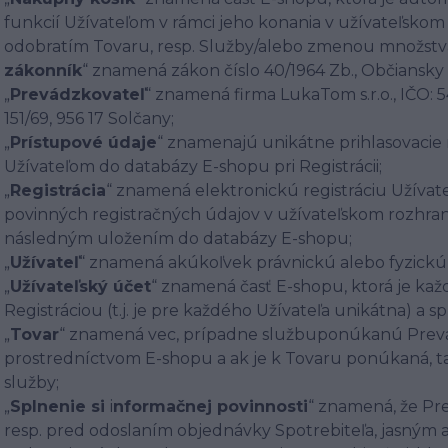
funkcií Užívateľom v rámci jeho konania v užívateľsko
odobratím Tovaru, resp. Služby/alebo zmenou množstva 
zákonník
“ znamená zákon číslo 40/1964 Zb., Občiansk
„
Prevádzkovateľ
“ znamená firma LukaTom s.r.o., IČO:
151/69, 956 17 Solčany;
„
Prístupové údaje
“ znamenajú unikátne prihlasovacie
Užívateľom do databázy E-shopu pri Registrácii;
„
Registrácia
“ znamená elektronickú registráciu Užívat
povinných registračných údajov v užívateľskom rozhran
následným uložením do databázy E-shopu;
„
Užívateľ
“ znamená akúkoľvek právnickú alebo fyzickú 
„
Užívateľský účet
“ znamená časť E-shopu, ktorá je ka
Registráciou (t.j. je pre každého Užívateľa unikátna) a
„
Tovar
“ znamená vec, prípadne službuponúkanú Prevá
prostredníctvom E-shopu a ak je k Tovaru ponúkaná, tak 
služby;
„
Splnenie si
i
nformačnej povinnosti
“ znamená, že Pr
resp. pred odoslaním objednávky Spotrebiteľa, jasný