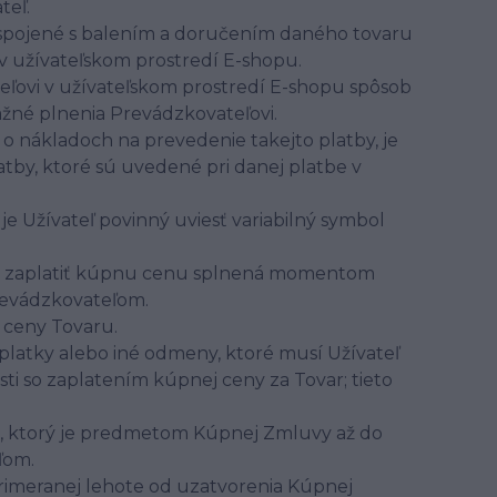
teľ.
y spojené s balením a doručením daného tovaru
 v užívateľskom prostredí E-shopu.
teľovi v užívateľskom prostredí E-shopu spôsob
ažné plnenia Prevádzkovateľovi.
 o nákladoch na prevedenie takejto platby, je
atby, ktoré sú uvedené pri danej platbe v
 Užívateľ povinný uviesť variabilný symbol
eľa zaplatiť kúpnu cenu splnená momentom
Prevádzkovateľom.
 ceny Tovaru.
platky alebo iné odmeny, ktoré musí Užívateľ
sti so zaplatením kúpnej ceny za Tovar; tieto
ru, ktorý je predmetom Kúpnej Zmluvy až do
eľom.
primeranej lehote od uzatvorenia Kúpnej