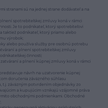
mi stranami sú na jednej strane dodávateľ a na
a plnení spotrebiteľskej zmluvy koná v rámci
osti. Je to podnikateľ, ktorý spotrebiteľovi
 taktiež podnikateľ, ktorý priamo alebo
emu výrobok;
obky alebo používa služby pre osobnú potrebu
atváraní a plnení spotrebiteľskej zmluvy
dnikateľskej činnosti;
i uzatváraní a plnení kúpnej zmluvy koná v rámci
predstavuje návrh na uzatvorenie kúpnej
tom doručenia záväzného súhlasu
t.j. záväzným potvrdením objednávky zo
vajúcim a kupujúcim vznikajú vzájomné práva
 týmito obchodnými podmienkami. Obchodné
y;
maticky generovaná aktiváciou príslušných