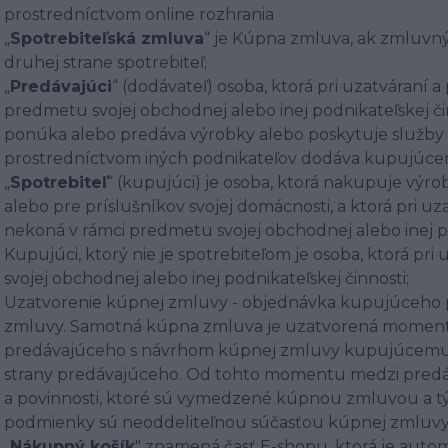
prostredníctvom online rozhrania
„
Spotrebiteľská zmluva
“ je Kúpna zmluva, ak zmluvný
druhej strane spotrebiteľ;
„
Predávajúci
“ (dodávateľ) osoba, ktorá pri uzatváraní 
predmetu svojej obchodnej alebo inej podnikateľskej činn
ponúka alebo predáva výrobky alebo poskytuje služby a
prostredníctvom iných podnikateľov dodáva kupujúc
„
Spotrebiteľ
“ (kupujúci) je osoba, ktorá nakupuje výr
alebo pre príslušníkov svojej domácnosti, a ktorá pri uz
nekoná v rámci predmetu svojej obchodnej alebo inej po
Kupujúci, ktorý nie je spotrebiteľom je osoba, ktorá pr
svojej obchodnej alebo inej podnikateľskej činnosti;
Uzatvorenie kúpnej zmluvy - objednávka kupujúceho 
zmluvy. Samotná kúpna zmluva je uzatvorená momen
predávajúceho s návrhom kúpnej zmluvy kupujúcemu, 
strany predávajúceho. Od tohto momentu medzi predá
a povinnosti, ktoré sú vymedzené kúpnou zmluvou a
podmienky sú neoddeliteľnou súčasťou kúpnej zmluv
„
Nákupný košík
" znamená časť E-shopu, ktorá je auto