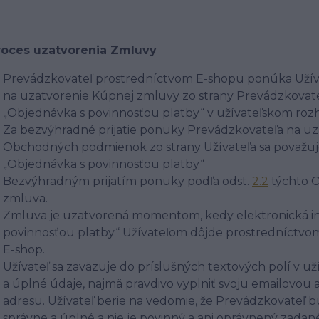
Proces uzatvorenia Zmluvy
Prevádzkovateľ prostredníctvom E-shopu ponúka Uží
na uzatvorenie Kúpnej zmluvy zo strany Prevádzkovateľ
„Objednávka s povinnosťou platby“ v užívateľskom roz
Za bezvýhradné prijatie ponuky Prevádzkovateľa na uz
Obchodných podmienok zo strany Užívateľa sa považuje
„Objednávka s povinnosťou platby“
Bezvýhradným prijatím ponuky podľa odst.
2.2
týchto 
zmluva.
Zmluva je uzatvorená momentom, kedy elektronická info
povinnosťou platby“ Užívateľom dôjde prostredníctvom s
E-shop.
Užívateľ sa zaväzuje do príslušných textových polí v už
a úplné údaje, najmä pravdivo vyplniť svoju emailovou 
adresu. Užívateľ berie na vedomie, že Prevádzkovateľ
správne a úplné a nie je povinný a ani oprávnený zadan