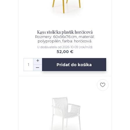
K491 stolička plastik horčicová
Rozmery: 60x56x76 cm, materiál:
polypropilén, farba: horčicová.
U dodávateľa od 2026-10-09 (rok/m/d)
52,00 €
Pridať do košíka