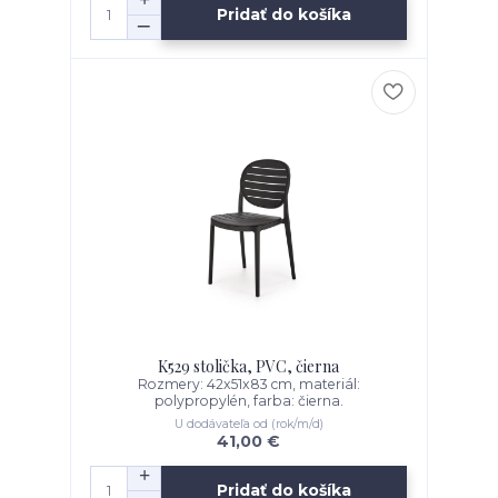
Pridať do košíka
K529 stolička, PVC, čierna
Rozmery: 42x51x83 cm, materiál:
polypropylén, farba: čierna.
U dodávateľa od (rok/m/d)
41,00 €
Pridať do košíka