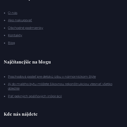
O nás
Ako nakupovať
Obchodné podmienky
Kontakty
Blog
Najčítanejšie na blogu
Poschodová posteľ pre detskú izbu v námorníckom štýle
Aj do malého bytu môžete šikovnou rekonštrukciou vtesnať všetko
dôležité
Päť pekných spálňových inšpirácií
Kde nás nájdete