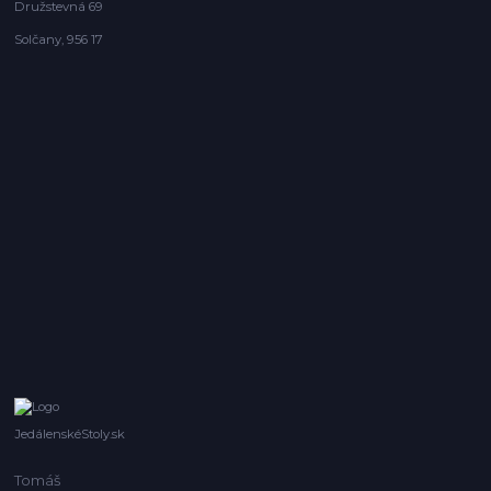
Družstevná 69
Solčany, 956 17
JedálenskéStoly.sk
Tomáš