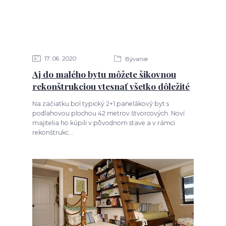
17
06
2020
Bývanie
Aj do malého bytu môžete šikovnou
rekonštrukciou vtesnať všetko dôležité
Na začiatku bol typický 2+1 panelákový byt s
podlahovou plochou 42 metrov štvorcových. Noví
majitelia ho kúpili v pôvodnom stave a v rámci
rekonštrukc...