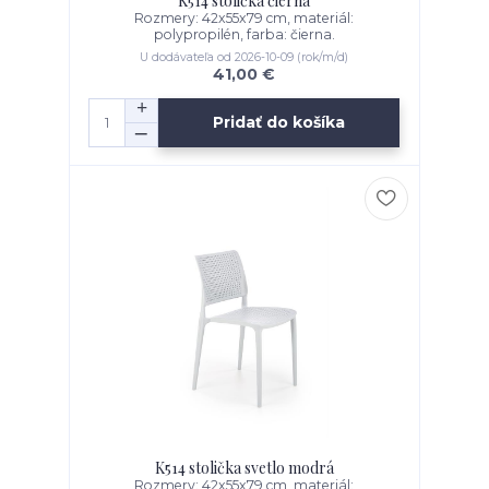
K514 stolička čierna
Rozmery: 42x55x79 cm, materiál:
polypropilén, farba: čierna.
U dodávateľa od 2026-10-09 (rok/m/d)
41,00 €
Pridať do košíka
K514 stolička svetlo modrá
Rozmery: 42x55x79 cm, materiál: