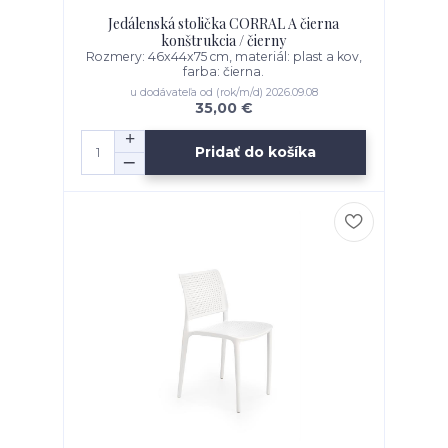
Jedálenská stolička CORRAL A čierna
konštrukcia / čierny
Rozmery: 46x44x75 cm, materiál: plast a kov,
farba: čierna.
u dodávateľa od (rok/m/d) 2026.09.08
35,00 €
Pridať do košíka