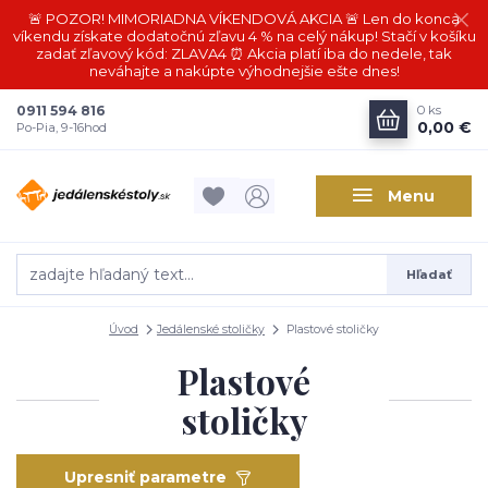
🚨 POZOR! MIMORIADNA VÍKENDOVÁ AKCIA 🚨 Len do konca
víkendu získate dodatočnú zľavu 4 % na celý nákup! Stačí v košíku
zadať zľavový kód: ZLAVA4 ⏰ Akcia platí iba do nedele, tak
neváhajte a nakúpte výhodnejšie ešte dnes!
0911 594 816
0
ks
0,00 €
Po-Pia, 9-16hod
Menu
Hľadať
Úvod
Jedálenské stoličky
Plastové stoličky
Plastové
stoličky
Upresniť parametre