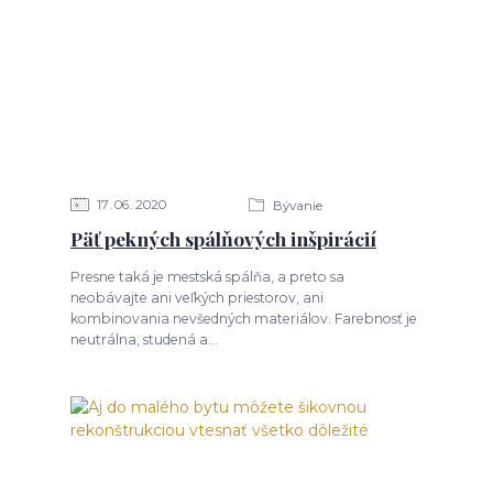
17
06
2020
Bývanie
Päť pekných spálňových inšpirácií
Presne taká je mestská spálňa, a preto sa
neobávajte ani veľkých priestorov, ani
kombinovania nevšedných materiálov. Farebnosť je
neutrálna, studená a...