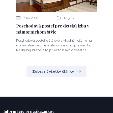
17
06
2020
Nábytok
Poschodová posteľ pre detskú izbu v
námorníckom štýle
Poschodová posteľ je štýlové a vhodné riešenie na
maximálne využitie malého priestoru pre viac ľudí.
Na druhej strane je to príležitosť ako ozvláštniť...
Zobraziť všetky články
Informácie pre zákazníkov