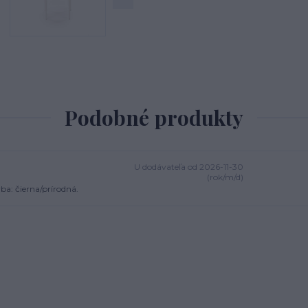
Podobné produkty
U dodávateľa od 2026-11-30
(rok/m/d)
ba: čierna/prírodná.