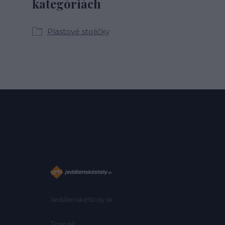
kategóriách
Plastové stoličky
JedálenskéStoly.sk
Tomáš