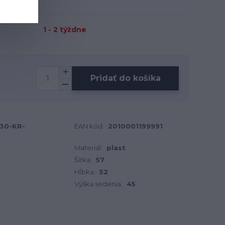
1 - 2 týždne
Pridať do košíka
530-KR-
EAN kód:
2010001199991
Materiál:
plast
Šírka:
57
Hĺbka:
52
Výška sedenia:
45