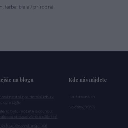
 farba: biela / prírodná
ejšie na blogu
Kde nás nájdete
ová posteľ pre detskú izbu v
Družstevná 69
ckom štýle
Solčany, 956 17
alého bytu môžete šikovnou
rukciou vtesnať všetko dôležité
ých spálňových inšpirácií