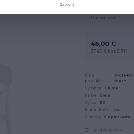
Zatvoriť
Dostupnosť
46,00 €
37,40 €
bez DPH
Číslo
V-CH-K/
produktu:
BIAŁY
Výrobca:
Halmar
Farba:
biela
Výška:
80
Materiál nôh:
kov
Opierky:
s opierkami
Do obľúbených