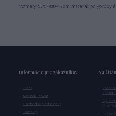
rozmery: 57/52/80/45 cm, materiál: polypropylén,
Informácie pre zákazníkov
Najčítan
O nás
Poschod
námorní
Ako nakupovať
Aj do m
Obchodné podmienky
rekonšt
Kontakty
Päť pekn