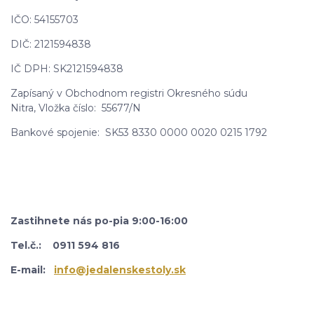
IČO: 54155703
DIČ: 2121594838
IČ DPH: SK2121594838
Zapísaný v Obchodnom registri Okresného súdu
Nitra,
Vložka číslo:
55677/N
Bankové spojenie: SK53 8330 0000 0020 0215 1792
Zastihnete nás po-pia 9:00-16:00
Tel.č.: 0911 594 816
E-mail:
info@jedalenskestoly.sk