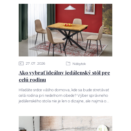
27
07
2026
Nábytok
Ako vybrať ideálny jedálenský stôl pre
celú rodinu
Hľadáte srdce vášho domova, kde sa bude stretávať
celá rodina pri nedeľnom obede? Výber správneho
jedálenského stola nie je len o dizajne, ale najmä o...