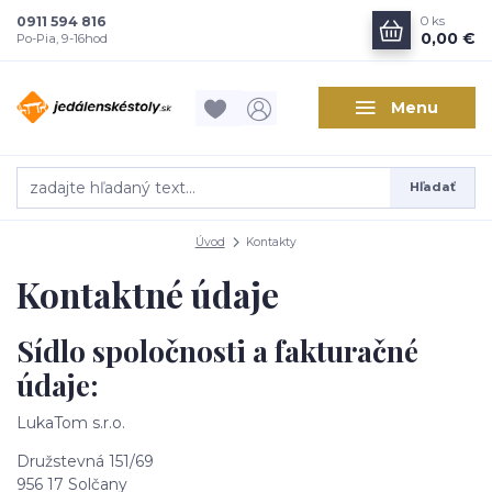
0911 594 816
0
ks
0,00 €
Po-Pia, 9-16hod
Menu
Hľadať
Úvod
Kontakty
Kontaktné údaje
Sídlo spoločnosti a fakturačné
údaje:
LukaTom
s.r.o.
Družstevná 151/69
956 17 Solčany