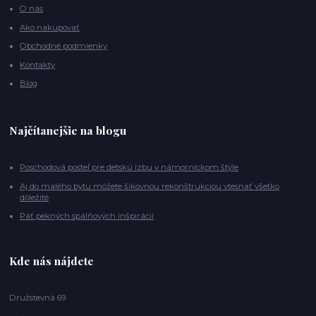
O nás
Ako nakupovať
Obchodné podmienky
Kontakty
Blog
Najčítanejšie na blogu
Poschodová posteľ pre detskú izbu v námorníckom štýle
Aj do malého bytu môžete šikovnou rekonštrukciou vtesnať všetko
dôležité
Päť pekných spálňových inšpirácií
Kde nás nájdete
Družstevná 69