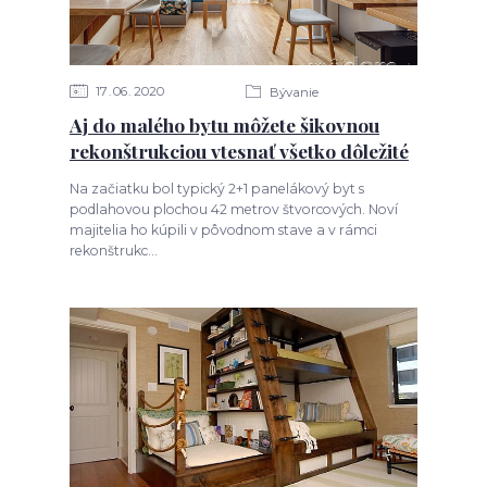
17
06
2020
Bývanie
Aj do malého bytu môžete šikovnou
rekonštrukciou vtesnať všetko dôležité
Na začiatku bol typický 2+1 panelákový byt s
podlahovou plochou 42 metrov štvorcových. Noví
majitelia ho kúpili v pôvodnom stave a v rámci
rekonštrukc...