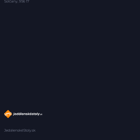
Solčany, 956 17
JedálenskéStoly.sk