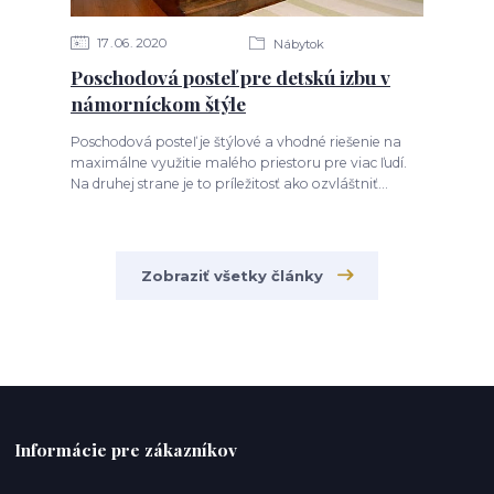
17
06
2020
Nábytok
Poschodová posteľ pre detskú izbu v
námorníckom štýle
Poschodová posteľ je štýlové a vhodné riešenie na
maximálne využitie malého priestoru pre viac ľudí.
Na druhej strane je to príležitosť ako ozvláštniť...
Zobraziť všetky články
Informácie pre zákazníkov