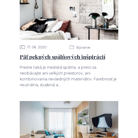
17
06
2020
Bývanie
Päť pekných spálňových inšpirácií
Presne taká je mestská spálňa, a preto sa
neobávajte ani veľkých priestorov, ani
kombinovania nevšedných materiálov. Farebnosť je
neutrálna, studená a...