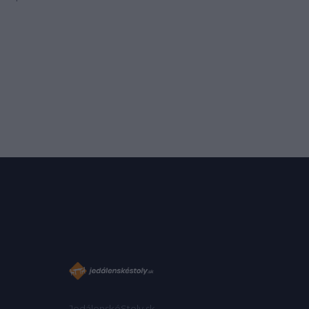
JedálenskéStoly.sk