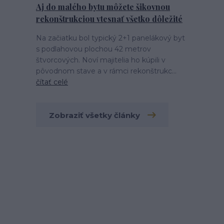
Aj do malého bytu môžete šikovnou
rekonštrukciou vtesnať všetko dôležité
Na začiatku bol typický 2+1 panelákový byt
s podlahovou plochou 42 metrov
štvorcových. Noví majitelia ho kúpili v
pôvodnom stave a v rámci rekonštrukc...
čítať celé
Zobraziť všetky články