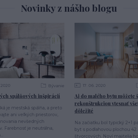
Novinky z nášho blogu
2020
17
06
2020
Bývanie
ých spálňových inšpirácií
Aj do malého bytu môžete 
rekonštrukciou vtesnať vše
ká je mestská spálňa, a preto
dôležité
ajte ani veľkých priestorov,
inovania nevšedných
Na začiatku bol typický 2+1 
v. Farebnosť je neutrálna,
byt s podlahovou plochou 42
..
štvorcových. Noví majitelia ho 