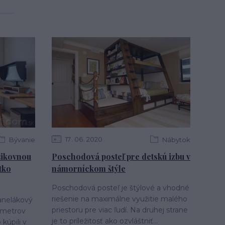
17
06
2020
Bývanie
Nábytok
šikovnou
Poschodová posteľ pre detskú izbu v
tko
námorníckom štýle
Poschodová posteľ je štýlové a vhodné
riešenie na maximálne využitie malého
panelákový
priestoru pre viac ľudí. Na druhej strane
 metrov
je to príležitosť ako ozvláštniť...
kúpili v