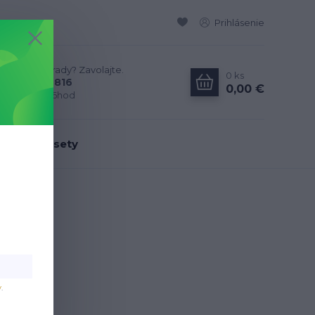
Prihlásenie
Neviete si rady? Zavolajte.
0
ks
0911 594 816
0,00 €
Po-Pia, 9-16hod
dálenské sety
v
.