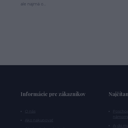
ale najmä o...
Informácie pre zákazníkov
Najčítan
O nás
Poschod
námorní
Ako nakupovať
Aj do m