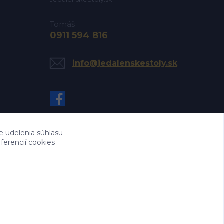
Tomáš
0911 594 816
info@jedalenskestoly.sk
e udelenia súhlasu
ferencií cookies