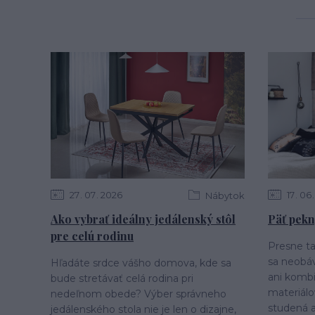
27
07
2026
17
06
Nábytok
Ako vybrať ideálny jedálenský stôl
Päť pekn
pre celú rodinu
Presne ta
sa neobáv
Hľadáte srdce vášho domova, kde sa
ani komb
bude stretávať celá rodina pri
materiálo
nedeľnom obede? Výber správneho
studená a.
jedálenského stola nie je len o dizajne,