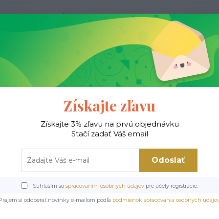
Kontakty
Blog
Hľadať
 !
Jedálenské stoly
Jedálenské stoličky
Je
Získajte zľavu
Získajte 3% zľavu na prvú objednávku
Stačí zadať Váš email
Úvod
Informácie
Doprava
oprava
Odoslať
Súhlasím so
spracovaním osobných údajov
pre účely registrácie.
Prajem si odoberať novinky e-mailom podľa
podmienok spracovania osobných údajo