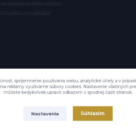
rukciou vtesnať všetko dôležité
ých spálňových inšpirácií
čnosť, spríjemnenie používania webu, analytické účely a v prípad
lenia reklamy využívame súbory cookies. Nastavenie vlastných pre
môžete kedykoľvek upraviť odkazom v spodnej časti stránok.
Súhlasím
Nastavenia
Vytvorené na
Eshop-rychlo.sk