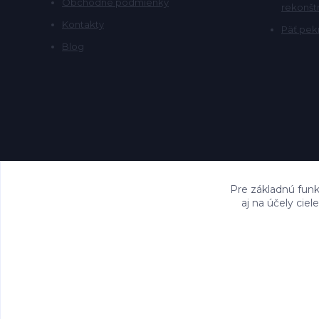
Obchodné podmienky
rekonšt
Kontakty
Päť pekn
Blog
Pre základnú funk
aj na účely cie