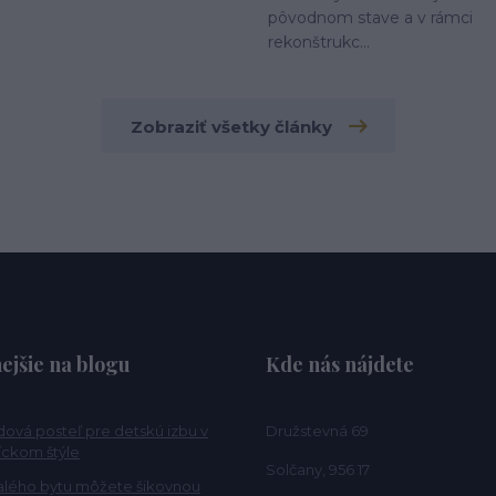
pôvodnom stave a v rámci
rekonštrukc...
Zobraziť všetky články
ejšie na blogu
Kde nás nájdete
ová posteľ pre detskú izbu v
Družstevná 69
ckom štýle
Solčany, 956 17
alého bytu môžete šikovnou