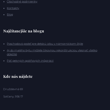
Obchodné podmienky
Kontakty
Blog
Najčítanejšie na blogu
Poschodová posteľ pre detskú izbu v námorníckom štýle
Aj do malého bytu môžete šikovnou rekonštrukciou vtesnať všetko
dôležité
Päť pekných spálňových inšpirácií
Kde nás nájdete
Družstevná 69
Solčany, 956 17