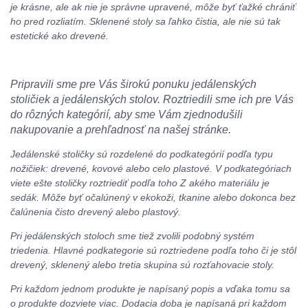
je krásne, ale ak nie je správne upravené, môže byť ťažké chrániť
ho pred rozliatím. Sklenené stoly sa ľahko čistia, ale nie sú tak
estetické ako drevené.
Pripravili sme pre Vás širokú ponuku jedálenských
stoličiek a jedálenských stolov. Roztriedili sme ich pre Vás
do rôzných kategórií, aby sme Vám zjednodušili
nakupovanie a prehľadnosť na našej stránke.
Jedálenské stoličky sú rozdelené do podkategórií podľa typu
nožičiek: drevené, kovové alebo celo plastové. V podkategóriach
viete ešte stoličky roztriediť podľa toho Z akého materiálu je
sedák. Môže byť očalúnený v ekokoži, tkanine alebo dokonca bez
čalúnenia čisto drevený alebo plastový.
Pri jedálenských stoloch sme tiež zvolili podobný systém
triedenia. Hlavné podkategorie sú roztriedene podľa toho či je stôl
drevený, sklenený alebo tretia skupina sú rozťahovacie stoly.
Pri každom jednom produkte je napísaný popis a vďaka tomu sa
o produkte dozviete viac. Dodacia doba je napísaná pri každom