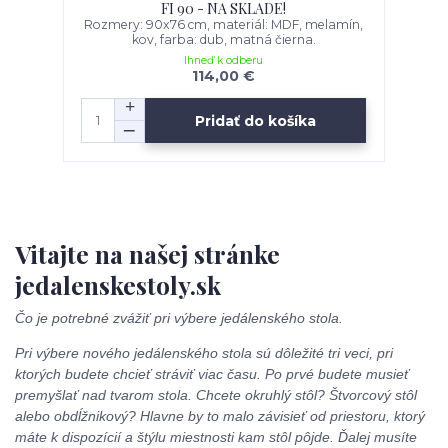
FI 90 - NA SKLADE!
Rozmery: 90x76 cm, materiál: MDF, melamín,
kov, farba: dub, matná čierna.
Ihneď k odberu
114,00 €
Pridať do košíka
Vitajte na našej stránke
jedalenskestoly.sk
Čo je potrebné zvážiť pri výbere jedálenského stola.
Pri výbere nového jedálenského stola sú dôležité tri veci, pri
ktorých budete chcieť stráviť viac času. Po prvé budete musieť
premyšlať nad tvarom stola. Chcete okruhlý stôl? Štvorcový stôl
alebo obdĺžnikový? Hlavne by to malo závisieť od priestoru, ktorý
máte k dispozícií a štýlu miestnosti kam stôl pôjde. Ďalej musíte