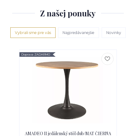
Z našej ponuky
Vybrali sme pre vás
Najpredávanejšie
Novinky
Doprava ZADARMO
AMADEO II jedálenský stôl dub/MAT ČIERNA