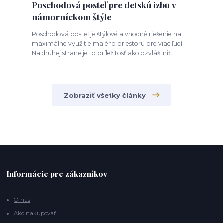
Poschodová posteľ pre detskú izbu v
námorníckom štýle
Poschodová posteľ je štýlové a vhodné riešenie na
maximálne využitie malého priestoru pre viac ľudí.
Na druhej strane je to príležitosť ako ozvláštniť...
Zobraziť všetky články
Informácie pre zákazníkov
O nás
Ako nakupovať