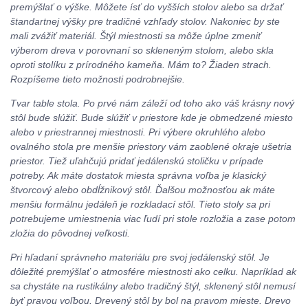
premýšlať o výške. Môžete ísť do vyšších stolov alebo sa držať
štandartnej výšky pre tradičné vzhľady stolov. Nakoniec by ste
mali zvážiť materiál. Štýl miestnosti sa môže úplne zmeniť
výberom dreva v porovnaní so skleneným stolom, alebo skla
oproti stolíku z prírodného kameňa. Mám to? Žiaden strach.
Rozpíšeme tieto možnosti podrobnejšie.
Tvar table stola. Po prvé nám záleží od toho ako váš krásny nový
stôl bude slúžiť. Bude slúžiť v priestore kde je obmedzené miesto
alebo v priestrannej miestnosti. Pri výbere okruhlého alebo
ovalného stola pre menšie priestory vám zaoblené okraje ušetria
priestor. Tiež uľahčujú pridať jedálenskú stoličku v prípade
potreby. Ak máte dostatok miesta správna voľba je klasický
štvorcový alebo obdĺžnikový stôl. Ďalšou možnosťou ak máte
menšiu formálnu jedáleň je rozkladací stôl. Tieto stoly sa pri
potrebujeme umiestnenia viac ľudí pri stole rozložia a zase potom
zložia do pôvodnej veľkosti.
Pri hľadaní správneho materiálu pre svoj jedálenský stôl. Je
dôležité premýšlať o atmosfére miestnosti ako celku. Napríklad ak
sa chystáte na rustikálny alebo tradičný štýl, sklenený stôl nemusí
byť pravou voľbou. Drevený stôl by bol na pravom mieste. Drevo