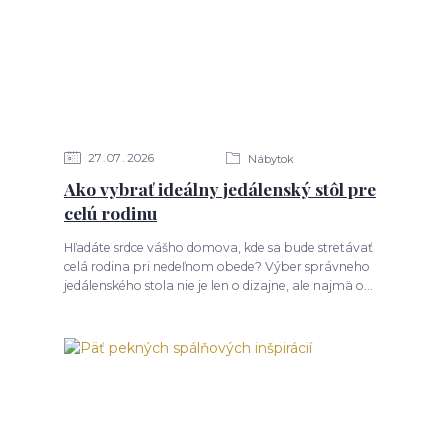
27
07
2026
Nábytok
Ako vybrať ideálny jedálenský stôl pre
celú rodinu
Hľadáte srdce vášho domova, kde sa bude stretávať
celá rodina pri nedeľnom obede? Výber správneho
jedálenského stola nie je len o dizajne, ale najmä o...