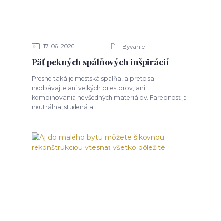
17
06
2020
Bývanie
Päť pekných spálňových inšpirácií
Presne taká je mestská spálňa, a preto sa
neobávajte ani veľkých priestorov, ani
kombinovania nevšedných materiálov. Farebnosť je
neutrálna, studená a...