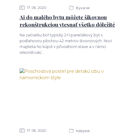
17
06
2020
Bývanie
Aj do malého bytu môžete šikovnou
rekonštrukciou vtesnať všetko dôležité
Na začiatku bol typický 2+1 panelákový byt s
podlahovou plochou 42 metrov štvorcových. Noví
majitelia ho kúpili v pôvodnom stave a v rámci
rekonštrukc...
17
06
2020
Nábytok