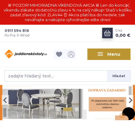
🚨 POZOR! MIMORIADNA VÍKENDOVÁ AKCIA 🚨 Len do konca
víkendu získate dodatočnú zľavu 4 % na celý nákup! Stačí v košíku
zadať zľavový kód: ZLAVA4 ⏰ Akcia platí iba do nedele, tak
neváhajte a nakúpte výhodnejšie ešte dnes!
0911 594 816
0
ks
0,00 €
Po-Pia, 9-16hod
Menu
Hľadať