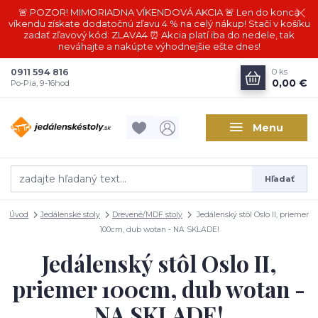
🚨 POZOR! MIMORIADNA VÍKENDOVÁ AKCIA 🚨 Len do konca
víkendu získate dodatočnú zľavu 4 % na celý nákup! Stačí v košíku
zadať zľavový kód: ZLAVA4 ⏰ Akcia platí iba do nedele, tak
neváhajte a nakúpte výhodnejšie ešte dnes!
0911 594 816
0
ks
0,00 €
Po-Pia, 9-16hod
Menu
Hľadať
Úvod
Jedálenské stoly
Drevené/MDF stoly
Jedálenský stôl Oslo II, priemer
100cm, dub wotan - NA SKLADE!
Jedálenský stôl Oslo II,
priemer 100cm, dub wotan -
NA SKLADE!