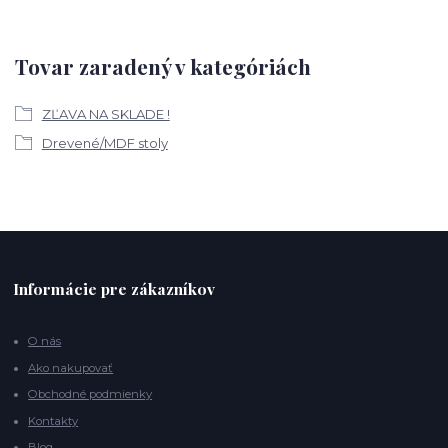
Tovar zaradený v kategóriách
ZĽAVA NA SKLADE !
Drevené/MDF stoly
Informácie pre zákazníkov
O nás
Ako nakupovať
Obchodné podmienky
Kontakty
Blog