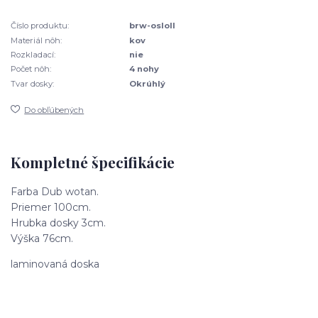
Číslo produktu:
brw-osloII
Materiál nôh:
kov
Rozkladací:
nie
Počet nôh:
4 nohy
Tvar dosky:
Okrúhlý
Do obľúbených
Kompletné špecifikácie
Farba Dub wotan.
Priemer 100cm.
Hrubka dosky 3cm.
Výška 76cm.
laminovaná doska