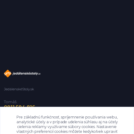
JedálenskéStoly.sk
Tomáš
0911 594 816
Pre základnú funkčnosť, spríjemnenie používania webu,
info@jedalenskestoly.sk
analytické účely a v prípade udelenia súhlasu aj na účely
cielenia reklamy využívame súbory cookies. Nastavenie
vlastných preferencií cookies môžete kedykoľvek upraviť