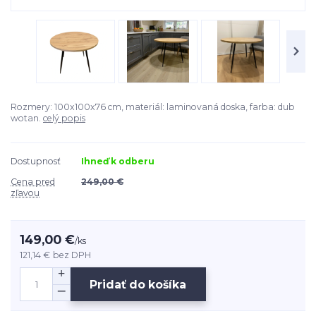
Rozmery: 100x100x76 cm, materiál: laminovaná doska, farba: dub
wotan.
celý popis
Dostupnosť
Ihneď k odberu
Cena pred
249,00 €
zľavou
149,00 €
/
ks
121,14 €
bez DPH
Pridať do košíka