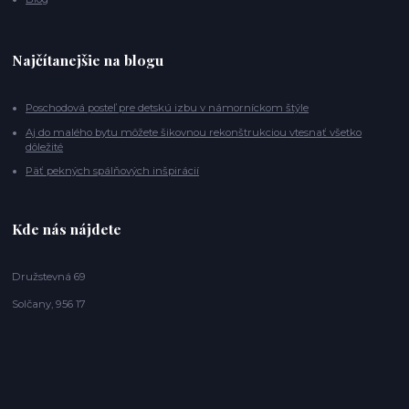
Najčítanejšie na blogu
Poschodová posteľ pre detskú izbu v námorníckom štýle
Aj do malého bytu môžete šikovnou rekonštrukciou vtesnať všetko
dôležité
Päť pekných spálňových inšpirácií
Kde nás nájdete
Družstevná 69
Solčany, 956 17