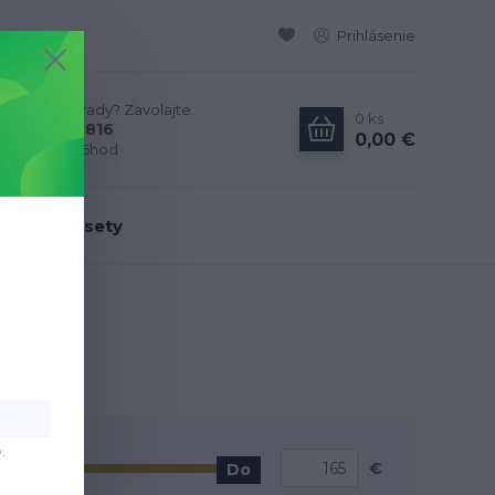
Prihlásenie
Neviete si rady? Zavolajte.
0
ks
0911 594 816
0,00 €
Po-Pia, 9-16hod
dálenské sety
v
.
€
Do