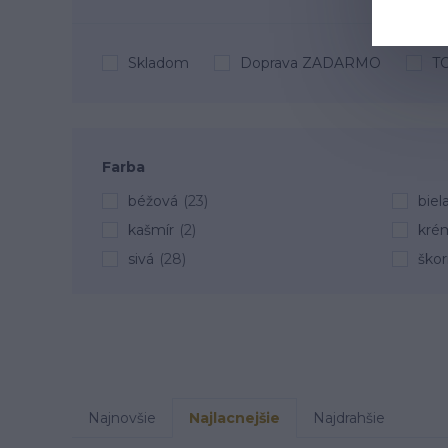
Skladom
Doprava ZADARMO
T
Farba
béžová
(23)
biel
kašmír
(2)
kré
sivá
(28)
škor
Najnovšie
Najlacnejšie
Najdrahšie