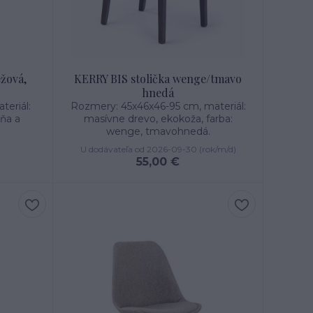
éžová,
KERRY BIS stolička wenge/tmavo
hnedá
eriál:
Rozmery: 45x46x46-95 cm, materiál:
šňa a
masívne drevo, ekokoža, farba:
wenge, tmavohnedá.
U dodávateľa od 2026-09-30 (rok/m/d)
55,00 €