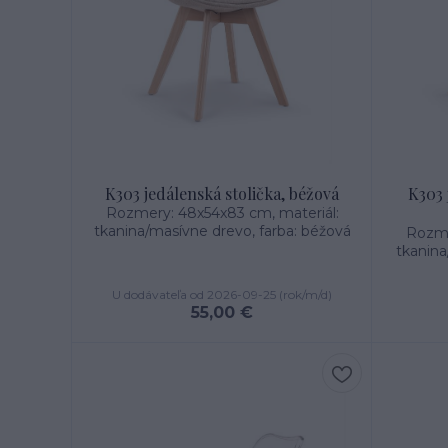
K303 jedálenská stolička, béžová
K303 
Rozmery: 48x54x83 cm, materiál:
tkanina/masívne drevo, farba: béžová
Rozme
tkanina
U dodávateľa od 2026-09-25 (rok/m/d)
55,00 €