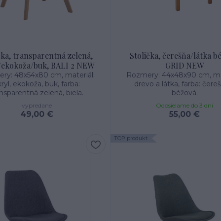
čka, transparentná zelená,
Stolička, čerešňa/látka b
/ekokoža/buk, BALI 2 NEW
GRID NEW
ry: 48x54x80 cm, materiál:
Rozmery: 44x48x90 cm, mat
ryl, ekokoža, buk, farba:
drevo a látka, farba: čere
nsparentná zelená, biela.
béžová.
vypredane
Odosielame do 3 dní
49,00 €
55,00 €
TOP produkt