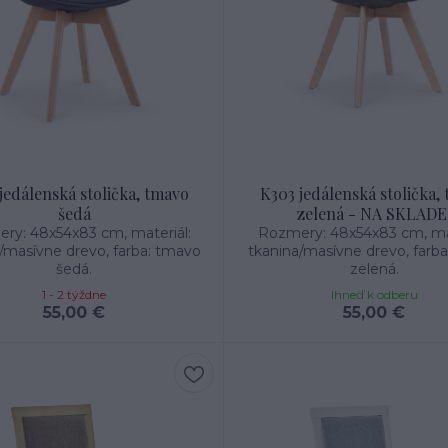
jedálenská stolička, tmavo
K303 jedálenská stolička,
šedá
zelená - NA SKLADE
ry: 48x54x83 cm, materiál:
Rozmery: 48x54x83 cm, mat
/masívne drevo, farba: tmavo
tkanina/masívne drevo, farb
šedá.
zelená.
1 - 2 týždne
Ihneď k odberu
55,00 €
55,00 €