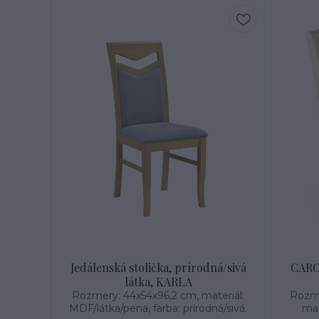
Jedálenská stolička, prírodná/sivá
CARO 
látka, KARLA
Rozmery: 44x54x96,2 cm, materiál:
Rozme
MDF/látka/pena, farba: prírodná/sivá.
mas