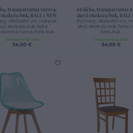
čka, transparentná ružová,
Stolička, transparentná 
/ekokoža/buk, BALI 2 NEW
akryl/ekokoža/buk, BALI
ry: 48x54x80 cm, materiál:
Rozmery: 48x54x80 cm, mat
ryl, ekokoža, buk, farba:
akryl, ekokoža, buk, farba: 
parentná ružová, biela, buk.
biela, buk.
Odosielame do 3 dní
Odosielame do 3 dní
34,00 €
34,00 €