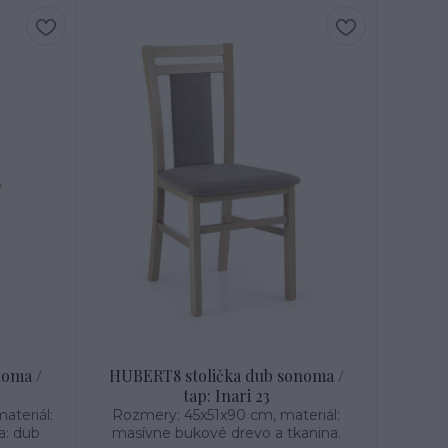
noma /
HUBERT8 stolička dub sonoma /
tap: Inari 23
ateriál:
Rozmery: 45x51x90 cm, materiál:
a: dub
masívne bukové drevo a tkanina.