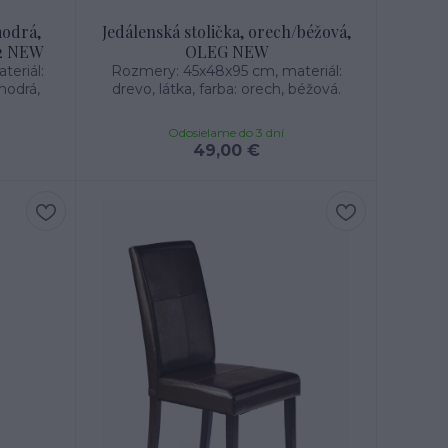
modrá,
Jedálenská stolička, orech/béžová,
 2 NEW
OLEG NEW
eriál:
Rozmery: 45x48x95 cm, materiál:
modrá,
drevo, látka, farba: orech, béžová.
Odosielame do 3 dní
49,00 €