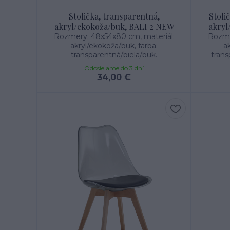
Stolička, transparentná,
Stoli
akryl/ekokoža/buk, BALI 2 NEW
akryl
Rozmery: 48x54x80 cm, materiál:
Rozme
akryl/ekokoža/buk, farba:
ak
transparentná/biela/buk.
trans
Odosielame do 3 dní
34,00 €