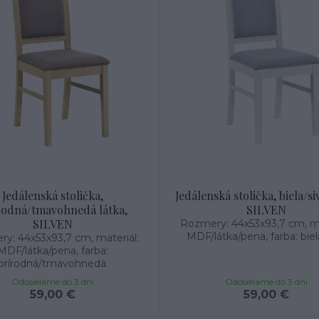
Jedálenská stolička,
Jedálenská stolička, biela/si
rodná/tmavohnedá látka,
SILVEN
SILVEN
Rozmery: 44x53x93,7 cm, ma
MDF/látka/pena, farba: biela
y: 44x53x93,7 cm, materiál:
MDF/látka/pena, farba:
prírodná/tmavohnedá.
Odosielame do 3 dní
Odosielame do 3 dní
59,00 €
59,00 €