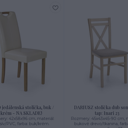
jedálenská stolička, buk /
DARIUSZ stolička dub so
krém - NA SKLADE!
tap: Inari 23
ry: 42x58x96 cm, materiál:
Rozmery: 45x43x45-90 cm, m
ív/PVC, farba: buk/krém.
bukové drevo/tkanina, farb