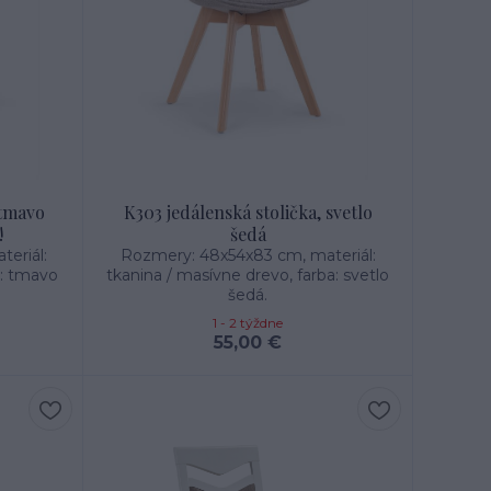
 tmavo
K303 jedálenská stolička, svetlo
!
šedá
eriál:
Rozmery: 48x54x83 cm, materiál:
a: tmavo
tkanina / masívne drevo, farba: svetlo
šedá.
1 - 2 týždne
55,00 €