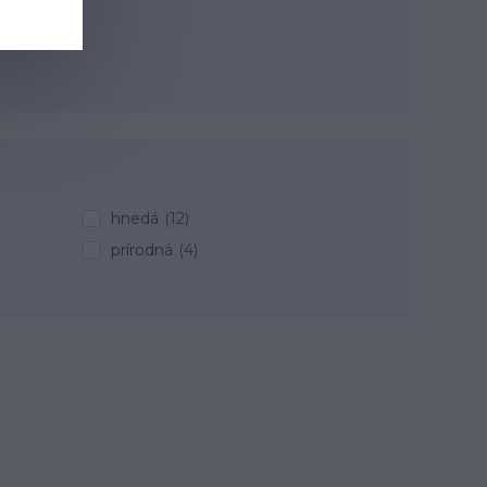
hnedá
(12)
prírodná
(4)