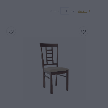
strana
z 2
ďalšie