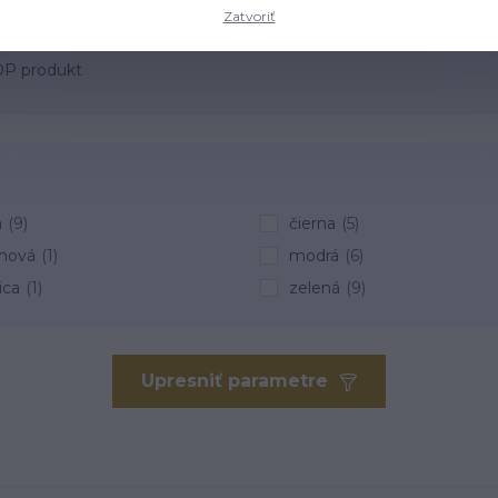
Zatvoriť
OP produkt
a
(9)
čierna
(5)
mová
(1)
modrá
(6)
ica
(1)
zelená
(9)
Upresniť parametre