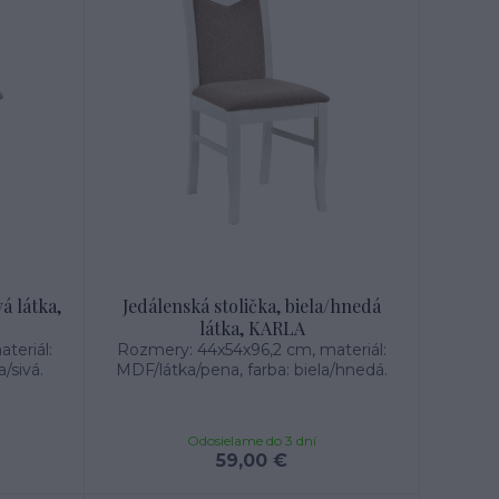
vá látka,
Jedálenská stolička, biela/hnedá
látka, KARLA
teriál:
Rozmery: 44x54x96,2 cm, materiál:
/sivá.
MDF/látka/pena, farba: biela/hnedá.
Odosielame do 3 dní
59,00 €