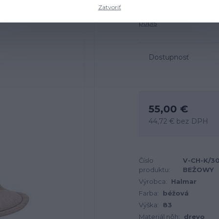
Zatvoriť
Rozmery: 48x54x83 cm, 
popis
Dostupnosť
55,00 €
44,72 €
bez DPH
Číslo
V-CH-K/3
produktu:
BEŻOWY
Výrobca:
Halmar
Farba:
béžová
Výška:
83
Materiál nôh:
drevo