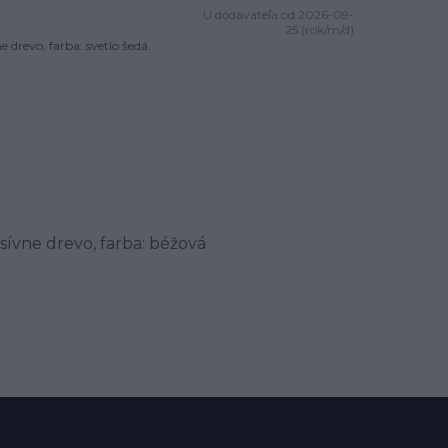
U dodávateľa od 2026-09-
25 (rok/m/d)
drevo, farba: svetlo šedá.
sívne drevo, farba: béžová