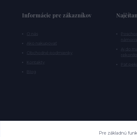
Informácie pre zákazníkov
Najčítan
O nás
Poschod
námorní
Ako nakupovať
Aj do m
Obchodné podmienky
rekonšt
Kontakty
Päť pekn
Blog
Pre základnú funk