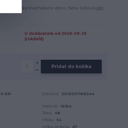
materiál: tkanina/masívne drevo, farba: béžová
celý
U dodávateľa od 2026-09-25
(rok/m/d)
Pridať do košíka
03-KR-
EAN kód:
2010001166344
Materiál:
látka
Šírka:
48
Hĺbka:
54
Výška sedenia:
47