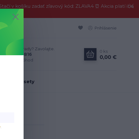
í v košíku zadať zľavový kód: ZLAVA4 ⏰ Akcia platí iba
Prihlásenie
Neviete si rady? Zavolajte.
0
ks
0911 594 816
0,00 €
Po-Pia, 9-16hod
dálenské sety
ová
ová
v
.