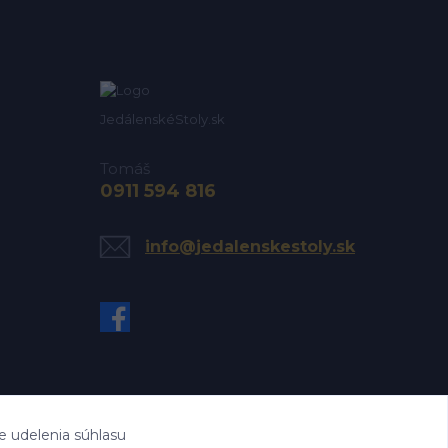
JedálenskéStoly.sk
Tomáš
0911 594 816
info@jedalenskestoly.sk
e udelenia súhlasu