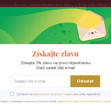
víkendu získate dodatočnú zľavu 4 % na celý nákup! Stač
do nedele, tak neváhajte a nakúpte výhodnejšie ešte dnes!
Kontakty
Blog
Hľadať
Získajte zľavu
Získajte 3% zľavu na prvú objednávku
 !
Jedálenské stoly
Jedálenské stoličky
Je
Stačí zadať Váš email
Odoslať
od
Jedálenské stoličky
Drevené stoličky
K303 jedálenská stolička, béž
Súhlasím so
spracovaním osobných údajov
pre účely registrácie.
03 jedálenská stolička, béž
Prajem si odoberať novinky e-mailom podľa
podmienok spracovania osobných údajo