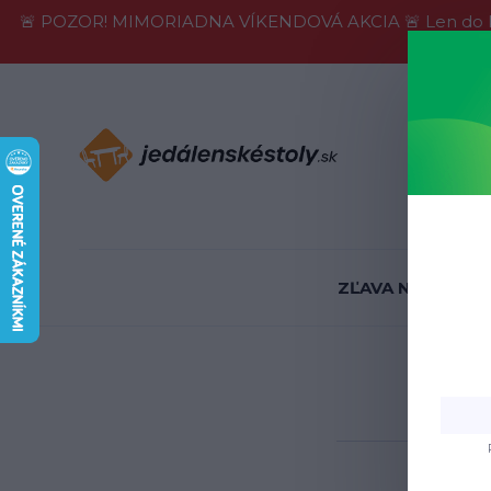
🚨 POZOR! MIMORIADNA VÍKENDOVÁ AKCIA 🚨 Len do konca 
Informácie
ZĽAVA NA SKLADE
Úv
K3