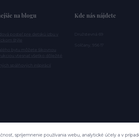
ejšie na blogu
Kde nás nájdete
ová posteľ pre detskú izbu v
Družstevná 69
ckom štýle
Solčany, 956 17
alého bytu môžete šikovnou
rukciou vtesnať všetko dôležité
ých spálňových inšpirácií
čnosť, spríjemnenie používania webu, analytické účely a v prípad