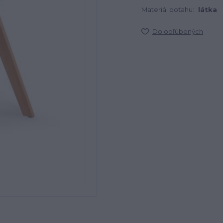
Materiál poťahu:
látka
Do obľúbených