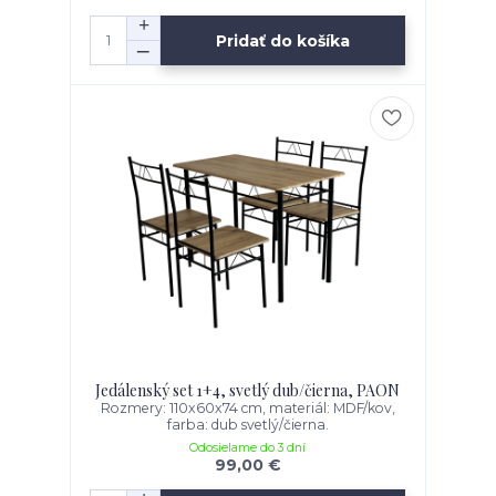
Pridať do košíka
Jedálenský set 1+4, svetlý dub/čierna, PAON
Rozmery: 110x60x74 cm, materiál: MDF/kov,
farba: dub svetlý/čierna.
Odosielame do 3 dní
99,00 €