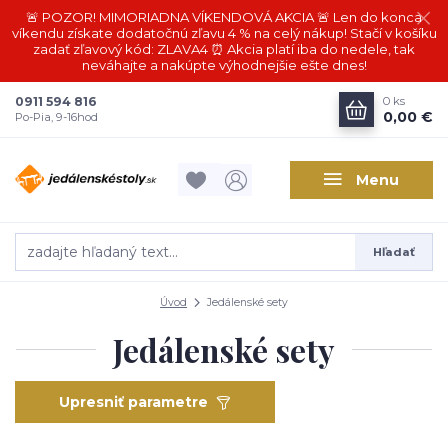
🚨 POZOR! MIMORIADNA VÍKENDOVÁ AKCIA 🚨 Len do konca
víkendu získate dodatočnú zľavu 4 % na celý nákup! Stačí v košíku
zadať zľavový kód: ZLAVA4 ⏰ Akcia platí iba do nedele, tak
neváhajte a nakúpte výhodnejšie ešte dnes!
0911 594 816
0
ks
0,00 €
Po-Pia, 9-16hod
Menu
Hľadať
Úvod
Jedálenské sety
Jedálenské sety
Upresniť parametre