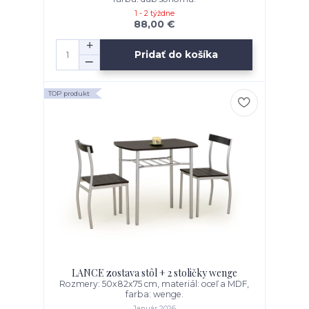
1 - 2 týždne
88,00 €
Pridať do košíka
TOP produkt
LANCE zostava stôl + 2 stoličky wenge
Rozmery: 50x82x75 cm, materiál: oceľ a MDF,
farba: wenge.
Január 2026