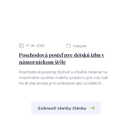
17
06
2020
Nábytok
Poschodová posteľ pre detskú izbu v
námorníckom štýle
Poschodová posteľ je štýlové a vhodné riešenie na
maximálne využitie malého priestoru pre viac ľudí.
Na druhej strane je to príležitosť ako ozvláštniť...
Zobraziť všetky články