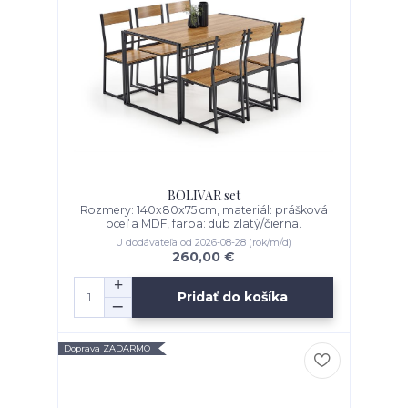
BOLIVAR set
Rozmery: 140x80x75 cm, materiál: prášková
oceľ a MDF, farba: dub zlatý/čierna.
U dodávateľa od 2026-08-28 (rok/m/d)
260,00 €
Pridať do košíka
Doprava ZADARMO