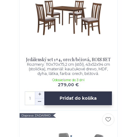
Jedálenský set 1+4, orech/béžová, ROIS SET
Rozmery: 110x70x75,2 cm (stôl), 43x52x94 cm
(stolička), materiál: kaučukové drevo, MDF,
dyha, látka, farba: orech, béžová.
Odosielame do 3 dní
279,00 €
Pridať do košíka
Doprava ZADARMO