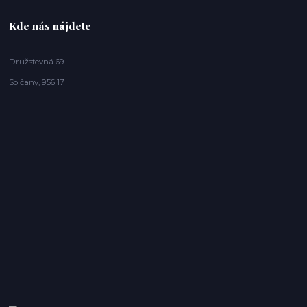
Kde nás nájdete
Družstevná 69
Solčany, 956 17