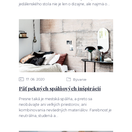
jedálenského stola nie je len o dizajne, ale najmä o...
17
06
2020
Bývanie
Päť pekných spálňových inšpirácií
Presne taká je mestská spálňa, a preto sa
neobávajte ani veľkých priestorov, ani
kombinovania nevšedných materiálov. Farebnosť je
neutrálna, studená a...