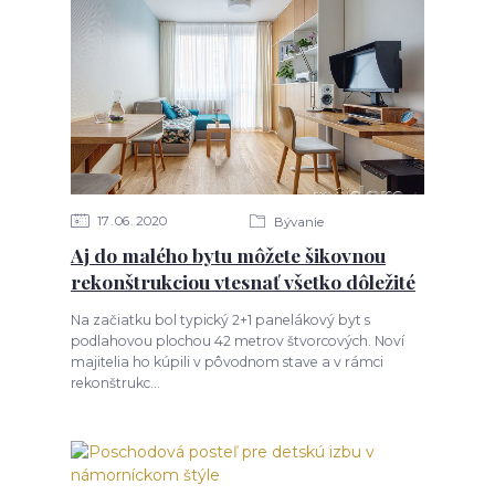
17
06
2020
Bývanie
Aj do malého bytu môžete šikovnou
rekonštrukciou vtesnať všetko dôležité
Na začiatku bol typický 2+1 panelákový byt s
podlahovou plochou 42 metrov štvorcových. Noví
majitelia ho kúpili v pôvodnom stave a v rámci
rekonštrukc...