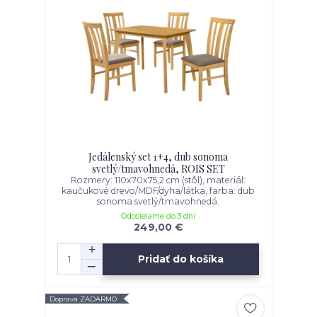
Jedálenský set 1+4, dub sonoma
svetlý/tmavohnedá, ROIS SET
Rozmery: 110x70x75,2 cm (stôl), materiál:
kaučukové drevo/MDF/dyha/látka, farba: dub
sonoma svetlý/tmavohnedá.
Odosielame do 3 dní
249,00 €
Pridať do košíka
Doprava ZADARMO