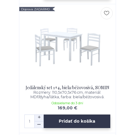
Doprava ZADARMO
Jedálenský set 1+4, biela/béžovosivá, SOMIN
Rozmery: 110,5x70,5x76 cm, materiál:
MDF/dyha/látka, farba: biela/béžovosivá.
Odosielame do 3 dní
169,00 €
Pridať do košíka