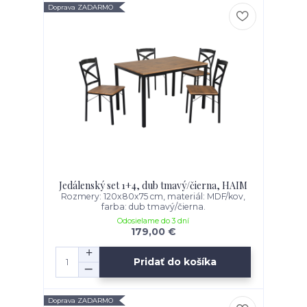
Doprava ZADARMO
Jedálenský set 1+4, dub tmavý/čierna, HAIM
Rozmery: 120x80x75 cm, materiál: MDF/kov,
farba: dub tmavý/čierna.
Odosielame do 3 dní
179,00 €
Pridať do košíka
Doprava ZADARMO