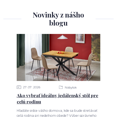
Novinky z nášho
blogu
27
07
2026
Nábytok
Ako vybrať ideálny jedálenský stôl pre
celú rodinu
Hľadáte srdce vášho domova, kde sa bude stretávať
celá rodina pri nedeľnom obede? Výber správneho