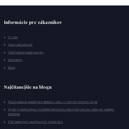
Informácie pre zákazníkov
O nás
Ako nakupovať
Obchodné podmienky
Kontakty
Blog
Najčítanejšie na blogu
Poschodová posteľ pre detskú izbu v námorníckom štýle
Aj do malého bytu môžete šikovnou rekonštrukciou vtesnať všetko
dôležité
Päť pekných spálňových inšpirácií