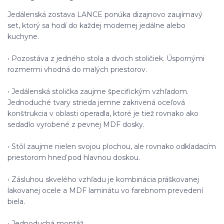
Jedálenská zostava LANCE ponúka dizajnovo zaujímavý
set, ktorý sa hodí do každej modernej jedálne alebo
kuchyne.
• Pozostáva z jedného stola a dvoch stoličiek. Úspornými
rozmermi vhodná do malých priestorov.
• Jedálenská stolička zaujme špecifickým vzhľadom.
Jednoduché tvary strieda jemne zakrivená oceľová
konštrukcia v oblasti operadla, ktoré je tiež rovnako ako
sedadlo vyrobené z pevnej MDF dosky.
• Stôl zaujme nielen svojou plochou, ale rovnako odkladacím
priestorom hneď pod hlavnou doskou.
• Zásluhou skvelého vzhľadu je kombinácia práškovanej
lakovanej ocele a MDF laminátu vo farebnom prevedení
biela.
• Jednoduchá montáž.