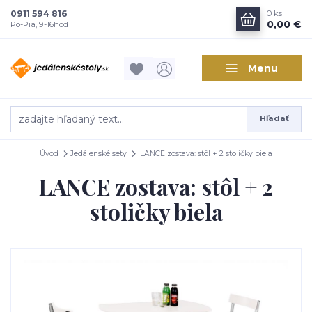
0911 594 816
0
ks
0,00 €
Po-Pia, 9-16hod
Menu
Hľadať
Úvod
Jedálenské sety
LANCE zostava: stôl + 2 stoličky biela
LANCE zostava: stôl + 2
stoličky biela