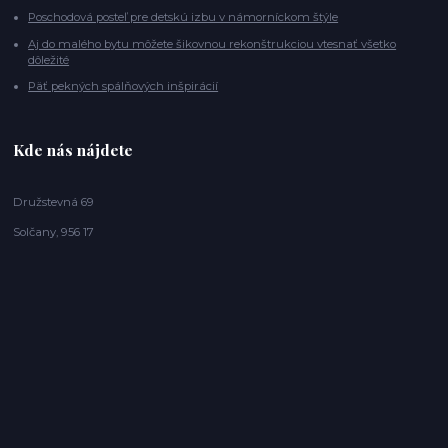
Poschodová posteľ pre detskú izbu v námorníckom štýle
Aj do malého bytu môžete šikovnou rekonštrukciou vtesnať všetko
dôležité
Päť pekných spálňových inšpirácií
Kde nás nájdete
Družstevná 69
Solčany, 956 17