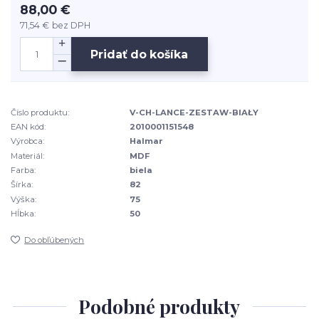
88,00 €
71,54 €
bez DPH
Pridať do košíka
Číslo produktu:
V-CH-LANCE-ZESTAW-BIAŁY
EAN kód:
2010001151548
Výrobca:
Halmar
Materiál:
MDF
Farba:
biela
Šírka:
82
Výška:
75
Hĺbka:
50
Do obľúbených
Podobné produkty