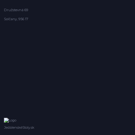
Družstevná 69
Solčany, 956 17
JedálenskéStoly.sk