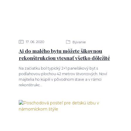
17
06
2020
Bývanie
Aj do malého bytu môžete šikovnou
rekonštrukciou vtesnať všetko dôležité
Na začiatku bol typický 2+1 panelákový byt s
podlahovou plochou 42 metrov štvorcových. Noví
majitelia ho kúpili v pôvodnom stave a v rámci
rekonštrukc...