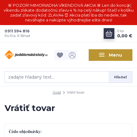
🚨 POZOR! MIMORIADNA VÍKENDOVÁ AKCIA 🚨 Len do konca
víkendu získate dodatočnú zľavu 4 % na celý nákup! Stačí v košíku
zadať zľavový kód: ZLAVA4 ⏰ Akcia platí iba do nedele, tak
neváhajte a nakúpte výhodnejšie ešte dnes!
0911 594 816
0
ks
0,00 €
Po-Pia, 9-16hod
Menu
Hľadať
Úvod
Vrátiť tovar
Vrátiť tovar
Číslo objednávky: