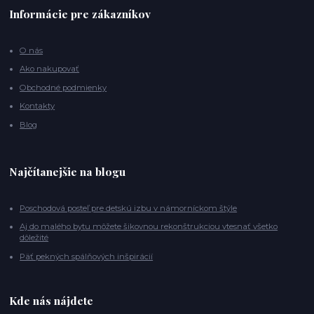
Informácie pre zákazníkov
O nás
Ako nakupovať
Obchodné podmienky
Kontakty
Blog
Najčítanejšie na blogu
Poschodová posteľ pre detskú izbu v námorníckom štýle
Aj do malého bytu môžete šikovnou rekonštrukciou vtesnať všetko
dôležité
Päť pekných spálňových inšpirácií
Kde nás nájdete