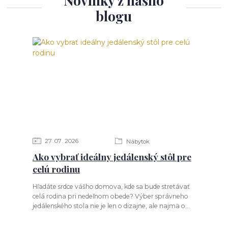
Novinky z nášho
blogu
27
07
2026
Nábytok
Ako vybrať ideálny jedálenský stôl pre
celú rodinu
Hľadáte srdce vášho domova, kde sa bude stretávať
celá rodina pri nedeľnom obede? Výber správneho
jedálenského stola nie je len o dizajne, ale najmä o...