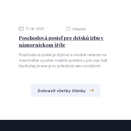
17
06
2020
Nábytok
Poschodová posteľ pre detskú izbu v
námorníckom štýle
Poschodová posteľ je štýlové a vhodné riešenie na
maximálne využitie malého priestoru pre viac ľudí.
Na druhej strane je to príležitosť ako ozvláštniť...
Zobraziť všetky články