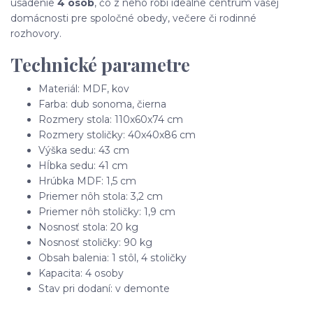
usadenie
4 osôb
, čo z neho robí ideálne centrum vašej
domácnosti pre spoločné obedy, večere či rodinné
rozhovory.
Technické parametre
Materiál: MDF, kov
Farba: dub sonoma, čierna
Rozmery stola: 110x60x74 cm
Rozmery stoličky: 40x40x86 cm
Výška sedu: 43 cm
Hĺbka sedu: 41 cm
Hrúbka MDF: 1,5 cm
Priemer nôh stola: 3,2 cm
Priemer nôh stoličky: 1,9 cm
Nosnosť stola: 20 kg
Nosnosť stoličky: 90 kg
Obsah balenia: 1 stôl, 4 stoličky
Kapacita: 4 osoby
Stav pri dodaní: v demonte