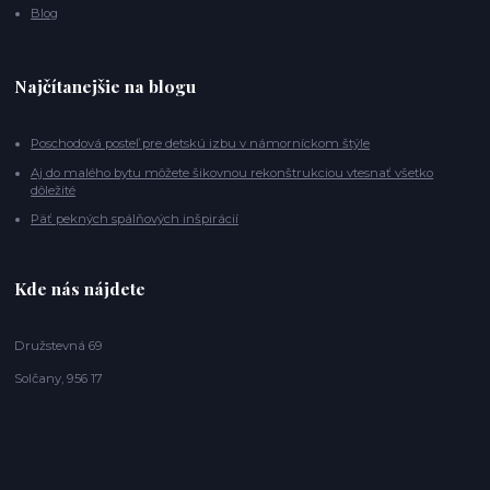
Blog
Najčítanejšie na blogu
Poschodová posteľ pre detskú izbu v námorníckom štýle
Aj do malého bytu môžete šikovnou rekonštrukciou vtesnať všetko
dôležité
Päť pekných spálňových inšpirácií
Kde nás nájdete
Družstevná 69
Solčany, 956 17