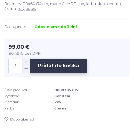
Rozmery: 110x60x74 cm, materiál: MDF, kov, farba: dub sonoma,
čierna.
celý popis
Dostupnosť
Odosielame do 3 dní
99,00 €
80,49 €
bez DPH
Pridať do košíka
Číslo produktu:
0000395305
Výrobca:
Kondela
Materiál:
kov
Farba:
čierna
Do obľúbených