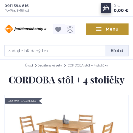
0911 594 816
0
ks
0,00 €
Po-Pia, 9-16hod
Menu
Hľadať
Úvod
Jedálenské sety
CORDOBA stôl + 4 stoličky
CORDOBA stôl + 4 stoličky
Doprava ZADARMO