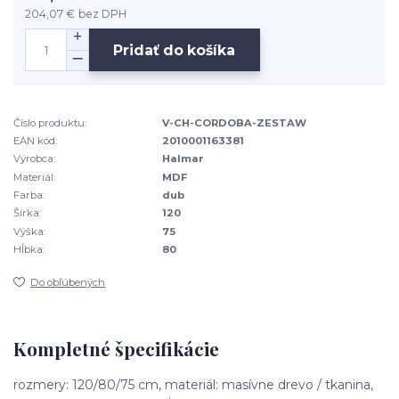
204,07 €
bez DPH
Pridať do košíka
Číslo produktu:
V-CH-CORDOBA-ZESTAW
EAN kód:
2010001163381
Výrobca:
Halmar
Materiál:
MDF
Farba:
dub
Šírka:
120
Výška:
75
Hĺbka:
80
Do obľúbených
Kompletné špecifikácie
rozmery: 120/80/75 cm, materiál: masívne drevo / tkanina,