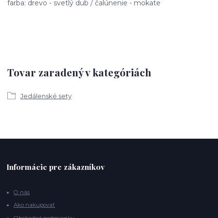
farba: drevo - svetlý dub / čalúnenie - mokate
Tovar zaradený v kategóriách
Jedálenské sety
Informácie pre zákazníkov
O nás
Ako nakupovať
Obchodné podmienky