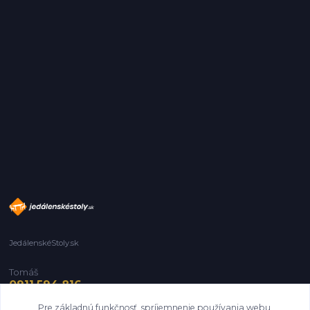
JedálenskéStoly.sk
Tomáš
0911 594 816
Pre základnú funkčnosť, spríjemnenie používania webu,