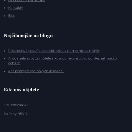
Kontakty
Blog
Najčítanejšie na blogu
Poschodová posteľ pre detskú izbu v námorníckom štýle
Aj do malého bytu môžete šikovnou rekonštrukciou vtesnať všetko
dôležité
Päť pekných spálňových inšpirácií
Kde nás nájdete
Družstevná 69
Solčany, 956 17