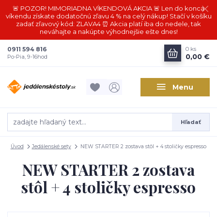
🚨 POZOR! MIMORIADNA VÍKENDOVÁ AKCIA 🚨 Len do konca
víkendu získate dodatočnú zľavu 4 % na celý nákup! Stačí v košíku
zadať zľavový kód: ZLAVA4 ⏰ Akcia platí iba do nedele, tak
neváhajte a nakúpte výhodnejšie ešte dnes!
0911 594 816
0
ks
0,00 €
Po-Pia, 9-16hod
Menu
Hľadať
Úvod
Jedálenské sety
NEW STARTER 2 zostava stôl + 4 stoličky espresso
NEW STARTER 2 zostava
stôl + 4 stoličky espresso