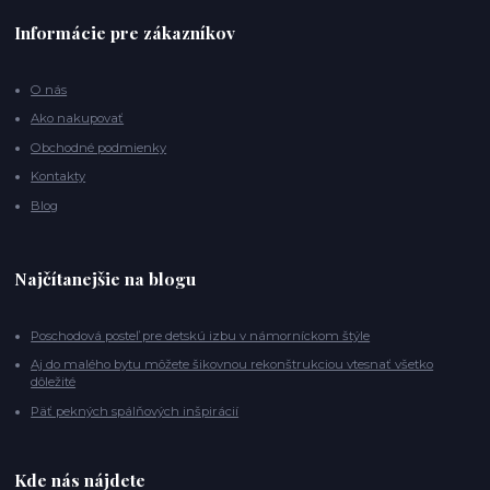
Informácie pre zákazníkov
O nás
Ako nakupovať
Obchodné podmienky
Kontakty
Blog
Najčítanejšie na blogu
Poschodová posteľ pre detskú izbu v námorníckom štýle
Aj do malého bytu môžete šikovnou rekonštrukciou vtesnať všetko
dôležité
Päť pekných spálňových inšpirácií
Kde nás nájdete