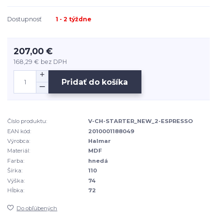
Dostupnosť
1 - 2 týždne
207,00 €
168,29 €
bez DPH
Pridať do košíka
Číslo produktu:
V-CH-STARTER_NEW_2-ESPRESSO
EAN kód:
2010001188049
Výrobca:
Halmar
Materiál:
MDF
Farba:
hnedá
Šírka:
110
Výška:
74
Hĺbka:
72
Do obľúbených