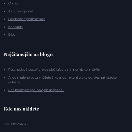
O nás
Ako nakupovať
Obchodné podmienky
Kontakty
Blog
Najčítanejšie na blogu
Poschodová posteľ pre detskú izbu v námorníckom štýle
Aj do malého bytu môžete šikovnou rekonštrukciou vtesnať všetko
dôležité
Päť pekných spálňových inšpirácií
Kde nás nájdete
Družstevná 69