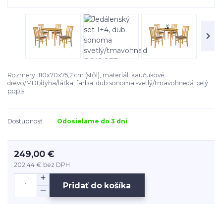
Rozmery: 110x70x75,2 cm (stôl), materiál: kaučukové
drevo/MDF/dyha/látka, farba: dub sonoma svetlý/tmavohnedá.
celý
popis
Dostupnosť
Odosielame do 3 dní
249,00 €
202,44 €
bez DPH
Pridať do košíka