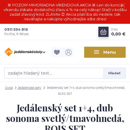
🚨 POZOR! MIMORIADNA VÍKENDOVÁ AKCIA 🚨 Len do konca
víkendu získate dodatočnú zľavu 4 % na celý nákup! Stačí v košíku
zadať zľavový kód: ZLAVA4 ⏰ Akcia platí iba do nedele, tak
neváhajte a nakúpte výhodnejšie ešte dnes!
0911 594 816
0
ks
0,00 €
Po-Pia, 9-16hod
Menu
Hľadať
Úvod
Jedálenské sety
Jedálenský set 1+4, dub sonoma svetlý/tmavohnedá,
ROIS SET
Jedálenský set 1+4, dub
sonoma svetlý/tmavohnedá,
ROIS SET