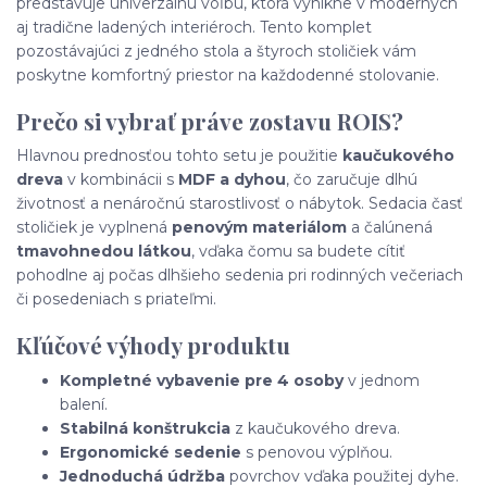
predstavuje univerzálnu voľbu, ktorá vynikne v moderných
aj tradične ladených interiéroch. Tento komplet
pozostávajúci z jedného stola a štyroch stoličiek vám
poskytne komfortný priestor na každodenné stolovanie.
Prečo si vybrať práve zostavu ROIS?
Hlavnou prednosťou tohto setu je použitie
kaučukového
dreva
v kombinácii s
MDF a dyhou
, čo zaručuje dlhú
životnosť a nenáročnú starostlivosť o nábytok. Sedacia časť
stoličiek je vyplnená
penovým materiálom
a čalúnená
tmavohnedou látkou
, vďaka čomu sa budete cítiť
pohodlne aj počas dlhšieho sedenia pri rodinných večeriach
či posedeniach s priateľmi.
Kľúčové výhody produktu
Kompletné vybavenie pre 4 osoby
v jednom
balení.
Stabilná konštrukcia
z kaučukového dreva.
Ergonomické sedenie
s penovou výplňou.
Jednoduchá údržba
povrchov vďaka použitej dyhe.