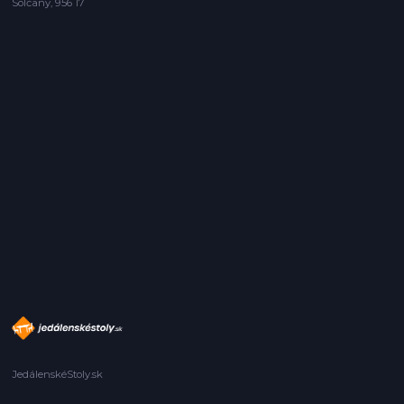
Solčany, 956 17
JedálenskéStoly.sk