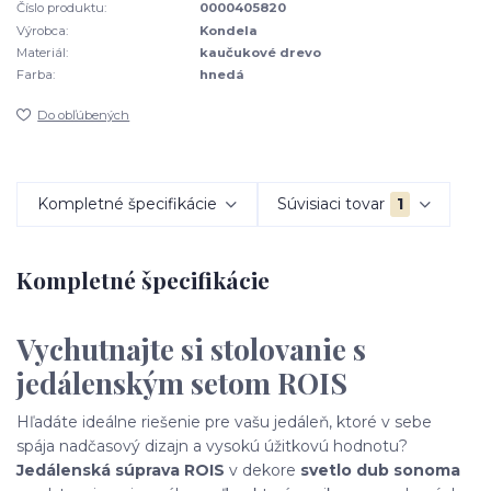
Číslo produktu:
0000405820
Výrobca:
Kondela
Materiál:
kaučukové drevo
Farba:
hnedá
Do obľúbených
Kompletné špecifikácie
Súvisiaci tovar
1
Kompletné špecifikácie
Vychutnajte si stolovanie s
jedálenským setom ROIS
Hľadáte ideálne riešenie pre vašu jedáleň, ktoré v sebe
spája nadčasový dizajn a vysokú úžitkovú hodnotu?
Jedálenská súprava ROIS
v dekore
svetlo dub sonoma