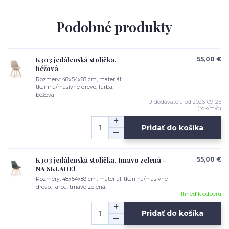
Podobné produkty
K303 jedálenská stolička,
55,00 €
béžová
Rozmery: 48x54x83 cm, materiál:
tkanina/masívne drevo, farba:
béžová
U dodávateľa od 2026-09-25
(rok/m/d)
Pridať do košíka
K303 jedálenská stolička, tmavo zelená -
55,00 €
NA SKLADE!
Rozmery: 48x54x83 cm, materiál: tkanina/masívne
drevo, farba: tmavo zelená.
Ihneď k odberu
Pridať do košíka