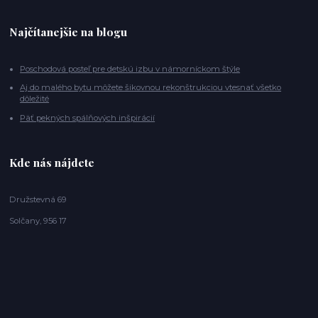
Najčítanejšie na blogu
Poschodová posteľ pre detskú izbu v námorníckom štýle
Aj do malého bytu môžete šikovnou rekonštrukciou vtesnať všetko
dôležité
Päť pekných spálňových inšpirácií
Kde nás nájdete
Družstevná 69
Solčany, 956 17