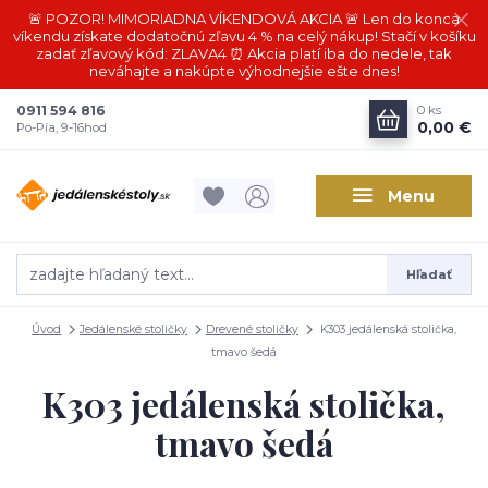
🚨 POZOR! MIMORIADNA VÍKENDOVÁ AKCIA 🚨 Len do konca
víkendu získate dodatočnú zľavu 4 % na celý nákup! Stačí v košíku
zadať zľavový kód: ZLAVA4 ⏰ Akcia platí iba do nedele, tak
neváhajte a nakúpte výhodnejšie ešte dnes!
0911 594 816
0
ks
0,00 €
Po-Pia, 9-16hod
Menu
Hľadať
Úvod
Jedálenské stoličky
Drevené stoličky
K303 jedálenská stolička,
tmavo šedá
K303 jedálenská stolička,
tmavo šedá