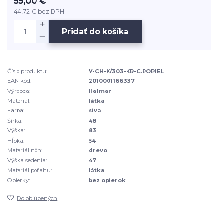
55,00 €
44,72 €
bez DPH
Pridať do košíka
Číslo produktu:
V-CH-K/303-KR-C.POPIEL
EAN kód:
2010001166337
Výrobca:
Halmar
Materiál:
látka
Farba:
sivá
Šírka:
48
Výška:
83
Hĺbka:
54
Materiál nôh:
drevo
Výška sedenia:
47
Materiál poťahu:
látka
Opierky:
bez opierok
Do obľúbených