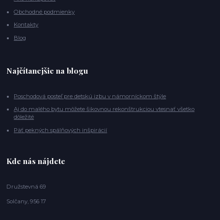
Obchodné podmienky
Kontakty
Blog
Najčítanejšie na blogu
Poschodová posteľ pre detskú izbu v námorníckom štýle
Aj do malého bytu môžete šikovnou rekonštrukciou vtesnať všetko
dôležité
Päť pekných spálňových inšpirácií
Kde nás nájdete
Družstevná 69
Solčany, 956 17