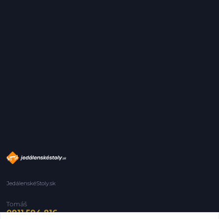
JedálenskéStoly.sk
Tomáš
0911 594 816