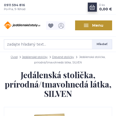
0911 594 816
0
ks
0,00 €
Po-Pia, 9-16hod
Menu
Hľadať
Úvod
Jedálenské stoličky
Drevené stoličky
Jedálenská stolička,
prírodná/tmavohnedá látka, SILVEN
Jedálenská stolička,
prírodná/tmavohnedá látka,
SILVEN