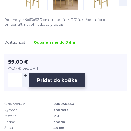
Rozmery: 44x53x93,7 cm, materiál: MDF/látka/pena, farba:
prírodná/tmavohnedá.
celý popis
Dostupnosť
Odosielame do 3 dní
59,00 €
47,97 €
bez DPH
Pridať do košíka
Číslo produktu:
0000404331
Výrobca:
Kondela
Materiál:
MDF
Farba:
hnedá
Šírka:
44 cm