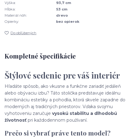
Výška:
93,7 cm
Hĺbka:
53 cm
Materiál nôh:
drevo
Opierky:
bez opierok
Do obľúbených
Kompletné špecifikácie
Štýlové sedenie pre váš interiér
Hľadáte spôsob, ako vkusne a funkčne zariadiť jedáleň
alebo obývaciu izbu? Táto stolička predstavuje ideálnu
kombináciu estetiky a pohodlia, ktorá skvele zapadne do
moderných aj tradičných priestorov. Vďaka svojmu
vyhotoveniu zaručuje
vysokú stabilitu a dlhodobú
životnosť
pri každodennom používaní.
Prečo si vybrať práve tento model?