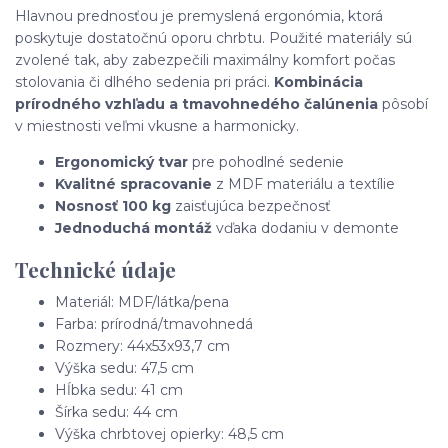
Hlavnou prednosťou je premyslená ergonómia, ktorá
poskytuje dostatočnú oporu chrbtu. Použité materiály sú
zvolené tak, aby zabezpečili maximálny komfort počas
stolovania či dlhého sedenia pri práci.
Kombinácia
prírodného vzhľadu a tmavohnedého čalúnenia
pôsobí
v miestnosti veľmi vkusne a harmonicky.
Ergonomický tvar
pre pohodlné sedenie
Kvalitné spracovanie
z MDF materiálu a textílie
Nosnosť 100 kg
zaisťujúca bezpečnosť
Jednoduchá montáž
vďaka dodaniu v demonte
Technické údaje
Materiál: MDF/látka/pena
Farba: prírodná/tmavohnedá
Rozmery: 44x53x93,7 cm
Výška sedu: 47,5 cm
Hĺbka sedu: 41 cm
Šírka sedu: 44 cm
Výška chrbtovej opierky: 48,5 cm