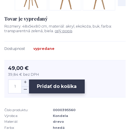
Tovar je vypredaný
Rozmery: 48x54x80 cm, materiál: akryl, ekokoža, buk, farba:
transparentná zelená, biela.
celý popis
Dostupnosť
vypredane
49,00 €
39,84 €
bez DPH
Pridať do košíka
Číslo produktu:
0000395560
Výrobca:
Kondela
Materiál:
drevo
Farba:
hnedá