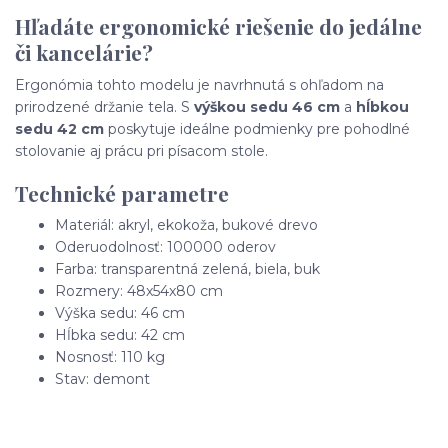
Hľadáte ergonomické riešenie do jedálne
či kancelárie?
Ergonómia tohto modelu je navrhnutá s ohľadom na
prirodzené držanie tela. S
výškou sedu 46 cm
a
hĺbkou
sedu 42 cm
poskytuje ideálne podmienky pre pohodlné
stolovanie aj prácu pri písacom stole.
Technické parametre
Materiál: akryl, ekokoža, bukové drevo
Oderuodolnosť: 100000 oderov
Farba: transparentná zelená, biela, buk
Rozmery: 48x54x80 cm
Výška sedu: 46 cm
Hĺbka sedu: 42 cm
Nosnosť: 110 kg
Stav: demont