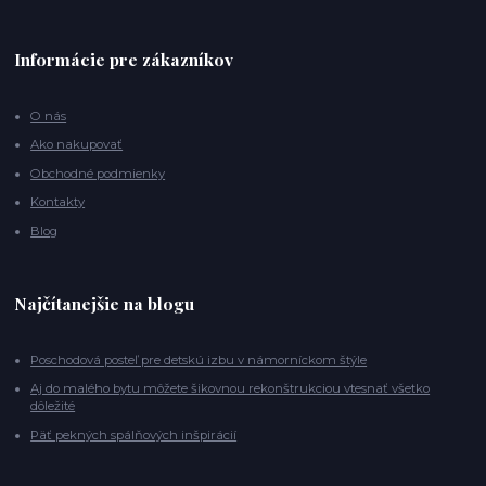
Informácie pre zákazníkov
O nás
Ako nakupovať
Obchodné podmienky
Kontakty
Blog
Najčítanejšie na blogu
Poschodová posteľ pre detskú izbu v námorníckom štýle
Aj do malého bytu môžete šikovnou rekonštrukciou vtesnať všetko
dôležité
Päť pekných spálňových inšpirácií