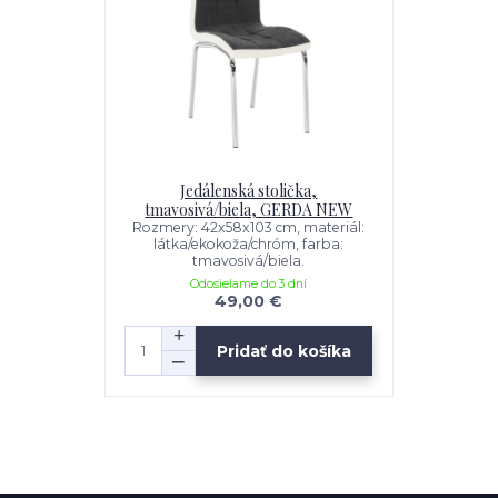
Jedálenská stolička,
tmavosivá/biela, GERDA NEW
Rozmery: 42x58x103 cm, materiál:
látka/ekokoža/chróm, farba:
tmavosivá/biela.
Odosielame do 3 dní
49,00 €
Pridať do košíka