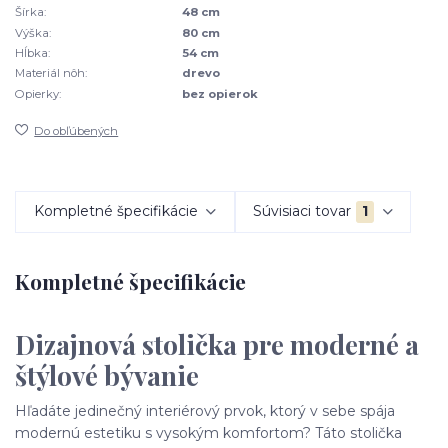
Šírka:
48 cm
Výška:
80 cm
Hĺbka:
54 cm
Materiál nôh:
drevo
Opierky:
bez opierok
Do obľúbených
Kompletné špecifikácie
Súvisiaci tovar
1
Kompletné špecifikácie
Dizajnová stolička pre moderné a
štýlové bývanie
Hľadáte jedinečný interiérový prvok, ktorý v sebe spája
modernú estetiku s vysokým komfortom? Táto stolička