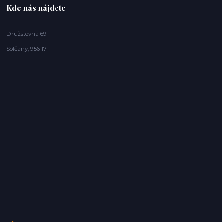
Kde nás nájdete
Družstevná 69
Solčany, 956 17