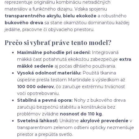
reprezentuje originálnu kombináciu netradičných
materiálov a funkčného dizajnu. Vďaka spojeniu
transparentného akrylu
,
bielu ekokože
a robustného
bukového dreva
sa stane okamžitou dominantou každej
jedálne, pracovne či obývacieho priestoru.
Prečo si vybrať práve tento model?
Maximálne pohodlie pri sedení:
Integrovaná
mäkká časť potiahnutá ekokožou zabezpečuje
extra
mäkké sedenie
aj počas dlhšieho používania.
Vysoká odolnosť materiálu:
Použitá tkanina
úspešne prešla testom Martindale s výsledkom až
100 000 oderov
, čo zaručuje extrémnu trvácnosť
voči opotrebovaniu.
Stabilná a pevná opora:
Nohy z bukového dreva
zaručujú bezpečnú stabilitu a konštrukcia bez
problémov zvládne
nosnosť do 110 kg
.
Svetelná ľahkosť:
Unikátne
akrylové prevedenie
v
transparentnom zelenom odtieni opticky nezmenšuje
priestor a prepúšťa svetlo.