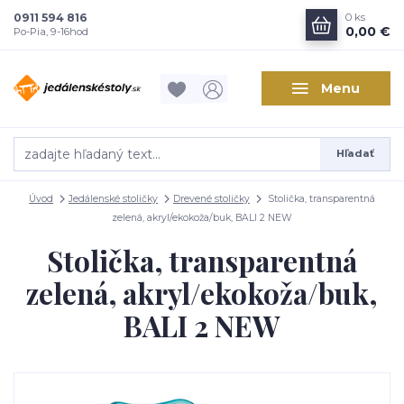
0911 594 816
0
ks
0,00 €
Po-Pia, 9-16hod
Menu
Hľadať
Úvod
Jedálenské stoličky
Drevené stoličky
Stolička, transparentná
zelená, akryl/ekokoža/buk, BALI 2 NEW
Stolička, transparentná
zelená, akryl/ekokoža/buk,
BALI 2 NEW