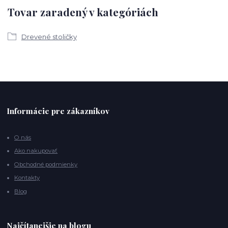
Tovar zaradený v kategóriách
Drevené stoličky
Informácie pre zákazníkov
O nás
Ako nakupovať
Obchodné podmienky
Kontakty
Blog
Najčítanejšie na blogu