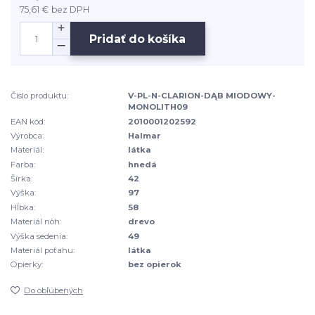
75,61 €
bez DPH
Pridať do košíka
Číslo produktu:
V-PL-N-CLARION-DĄB MIODOWY-
MONOLITH09
EAN kód:
2010001202592
Výrobca:
Halmar
Materiál:
látka
Farba:
hnedá
Šírka:
42
Výška:
97
Hĺbka:
58
Materiál nôh:
drevo
Výška sedenia:
49
Materiál poťahu:
látka
Opierky:
bez opierok
Do obľúbených