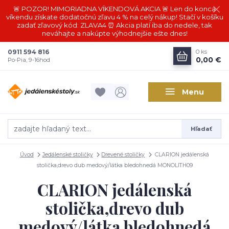
🚨 POZOR! MIMORIADNA VÍKENDOVÁ AKCIA 🚨 Len do konca
víkendu získate dodatočnú zľavu 4 % na celý nákup! Stačí v košíku
zadať zľavový kód: ZLAVA4 ⏰ Akcia platí iba do nedele, tak
neváhajte a nakúpte výhodnejšie ešte dnes!
0911 594 816
0
ks
0,00 €
Po-Pia, 9-16hod
Menu
Hľadať
Úvod
Jedálenské stoličky
Drevené stoličky
CLARION jedálenská
stolička,drevo dub medový/látka bledohnedá MONOLITH09
CLARION jedálenská
stolička,drevo dub
medový/látka bledohnedá