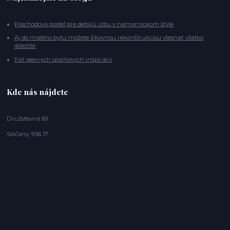
Poschodová posteľ pre detskú izbu v námorníckom štýle
Aj do malého bytu môžete šikovnou rekonštrukciou vtesnať všetko
dôležité
Päť pekných spálňových inšpirácií
Kde nás nájdete
Družstevná 69
Solčany, 956 17