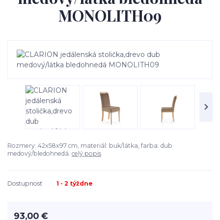
MONOLITH09
Rozmery: 42x58x97 cm, materiál: buk/látka, farba: dub
medový/bledohnedá.
celý popis
Dostupnosť
1 - 2 týždne
93,00 €