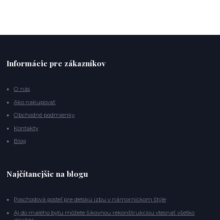
Informácie pre zákazníkov
O nás
Ako nakupovať
Obchodné podmienky
Kontakty
Blog
Najčítanejšie na blogu
Poschodová posteľ pre detskú izbu v námorníckom štýle
Aj do malého bytu môžete šikovnou rekonštrukciou vtesnať všetko