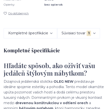
Opierky:
bez opierok
Do obľúbených
Kompletné špecifikácie
Súvisiaci tovar
1
Kompletné špecifikácie
Hľadáte spôsob, ako oživiť vašu
jedáleň štýlovým nábytkom?
Dizajnová jedálenská stolička
OLEG NEW
predstavuje
ideálne spojenie estetiky a pohodlia. Tento model okamžite
upúta pozornosť vašich hostí a dodá celému priestoru
luxusný nádych. Dominantným prvkom je vkusný kontrast
medzi
drevenou konštrukciou v odtieni orech
a
jemným
béžovým poťahom
, ktorý harmonicky zapadne