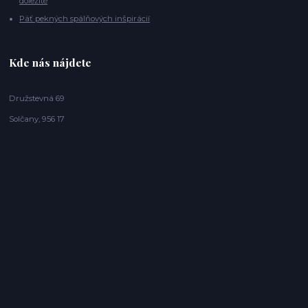
dôležité
Päť pekných spálňových inšpirácií
Kde nás nájdete
Družstevná 69
Solčany, 956 17