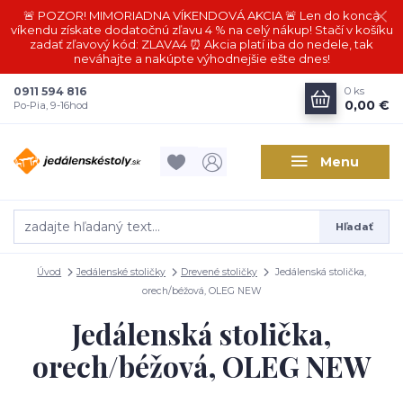
🚨 POZOR! MIMORIADNA VÍKENDOVÁ AKCIA 🚨 Len do konca
víkendu získate dodatočnú zľavu 4 % na celý nákup! Stačí v košíku
zadať zľavový kód: ZLAVA4 ⏰ Akcia platí iba do nedele, tak
neváhajte a nakúpte výhodnejšie ešte dnes!
0911 594 816
0
ks
0,00 €
Po-Pia, 9-16hod
Menu
Hľadať
Úvod
Jedálenské stoličky
Drevené stoličky
Jedálenská stolička,
orech/béžová, OLEG NEW
Jedálenská stolička,
orech/béžová, OLEG NEW