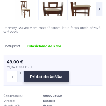
Rozmery: 45x48x95 cm, materiál: drevo, látka, farba: orech, béžová.
celý popis
Dostupnosť
Odosielame do 3 dní
49,00 €
39,84 €
bez DPH
Pridať do košíka
Číslo produktu:
0000203059
Výrobca:
Kondela
Materiál nôh:
drevo