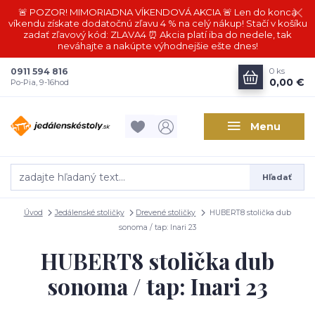
🚨 POZOR! MIMORIADNA VÍKENDOVÁ AKCIA 🚨 Len do konca
víkendu získate dodatočnú zľavu 4 % na celý nákup! Stačí v košíku
zadať zľavový kód: ZLAVA4 ⏰ Akcia platí iba do nedele, tak
neváhajte a nakúpte výhodnejšie ešte dnes!
0911 594 816
0
ks
0,00 €
Po-Pia, 9-16hod
Menu
Hľadať
Úvod
Jedálenské stoličky
Drevené stoličky
HUBERT8 stolička dub
sonoma / tap: Inari 23
HUBERT8 stolička dub
sonoma / tap: Inari 23