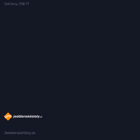
Solčany, 956 17
JedálenskéStoly.sk