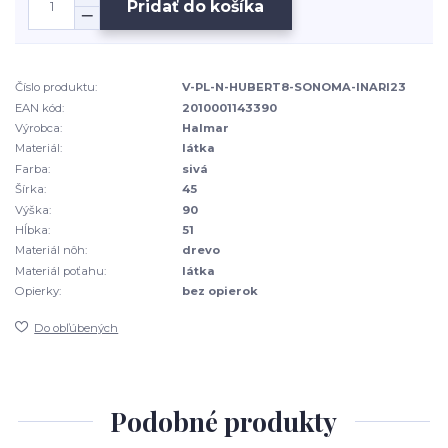
Pridať do košíka
Číslo produktu:
V-PL-N-HUBERT8-SONOMA-INARI23
EAN kód:
2010001143390
Výrobca:
Halmar
Materiál:
látka
Farba:
sivá
Šírka:
45
Výška:
90
Hĺbka:
51
Materiál nôh:
drevo
Materiál poťahu:
látka
Opierky:
bez opierok
Do obľúbených
Podobné produkty