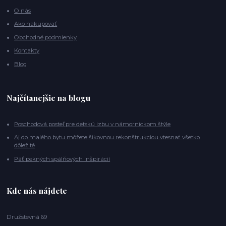
O nás
Ako nakupovať
Obchodné podmienky
Kontakty
Blog
Najčítanejšie na blogu
Poschodová posteľ pre detskú izbu v námorníckom štýle
Aj do malého bytu môžete šikovnou rekonštrukciou vtesnať všetko
dôležité
Päť pekných spálňových inšpirácií
Kde nás nájdete
Družstevná 69