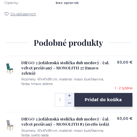
Opierky:
bez opierok
Do obľúbených
Podobné produkty
DIEGO 3 jedálenská stolička dub medový / čal.
93,00 €
velvet prešívaný - MONOLITH 37 (tmavo
zelená)
Rozmery: 47x47x99 cm, materiál: masív buk/tkanina,
farba: tmavo zelená.
1 - 2 týždne
Pridať do košíka
DIEGO 3 jedálenská stolička dub medový / čal.
93,00 €
velvet prešívaný - MONOLITH 85 (svetlo šedá)
Rozmery: 47x47x99 cm, materiál: masív buk/tkanina,
farba: svetlo šedá.