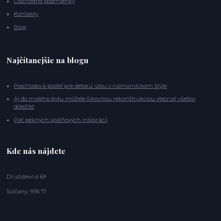
Obchodné podmienky
Kontakty
Blog
Najčítanejšie na blogu
Poschodová posteľ pre detskú izbu v námorníckom štýle
Aj do malého bytu môžete šikovnou rekonštrukciou vtesnať všetko
dôležité
Päť pekných spálňových inšpirácií
Kde nás nájdete
Družstevná 69
Solčany, 956 17