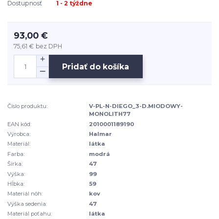
Dostupnosť
1 - 2 týždne
93,00 €
75,61 €
bez DPH
Pridať do košíka
Číslo produktu:
V-PL-N-DIEGO_3-D.MIODOWY-
MONOLITH77
EAN kód:
2010001189190
Výrobca:
Halmar
Materiál:
látka
Farba:
modrá
Šírka:
47
Výška:
99
Hĺbka:
59
Materiál nôh:
kov
Výška sedenia:
47
Materiál poťahu:
látka