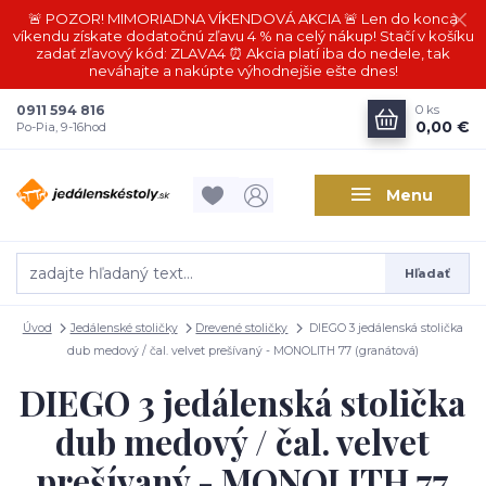
🚨 POZOR! MIMORIADNA VÍKENDOVÁ AKCIA 🚨 Len do konca
víkendu získate dodatočnú zľavu 4 % na celý nákup! Stačí v košíku
zadať zľavový kód: ZLAVA4 ⏰ Akcia platí iba do nedele, tak
neváhajte a nakúpte výhodnejšie ešte dnes!
0911 594 816
0
ks
0,00 €
Po-Pia, 9-16hod
Menu
Hľadať
Úvod
Jedálenské stoličky
Drevené stoličky
DIEGO 3 jedálenská stolička
dub medový / čal. velvet prešívaný - MONOLITH 77 (granátová)
DIEGO 3 jedálenská stolička
dub medový / čal. velvet
prešívaný - MONOLITH 77