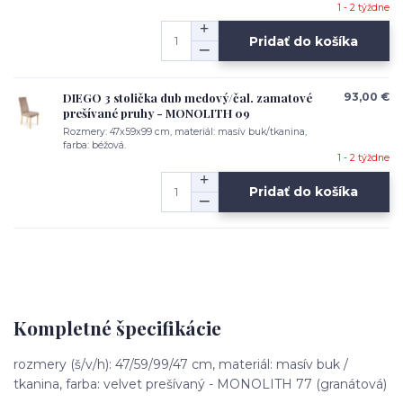
1 - 2 týždne
Pridať do košíka
DIEGO 3 stolička dub medový/čal. zamatové
93,00 €
prešívané pruhy - MONOLITH 09
Rozmery: 47x59x99 cm, materiál: masív buk/tkanina,
farba: béžová.
1 - 2 týždne
Pridať do košíka
Kompletné špecifikácie
rozmery (š/v/h): 47/59/99/47 cm, materiál: masív buk /
tkanina, farba: velvet prešívaný - MONOLITH 77 (granátová)