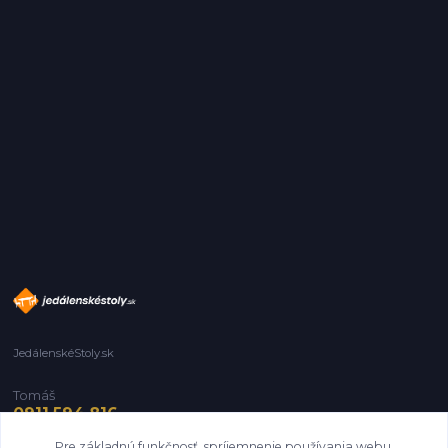
JedálenskéStoly.sk
Tomáš
0911 594 816
Pre základnú funkčnosť, spríjemnenie používania webu,