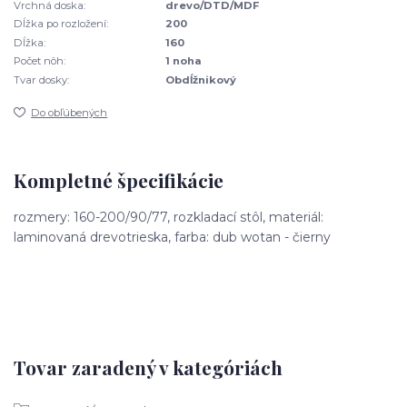
Vrchná doska:
drevo/DTD/MDF
Dĺžka po rozložení:
200
Dĺžka:
160
Počet nôh:
1 noha
Tvar dosky:
Obdĺžnikový
Do obľúbených
Kompletné špecifikácie
rozmery: 160-200/90/77, rozkladací stôl, materiál:
laminovaná drevotrieska, farba: dub wotan - čierny
Tovar zaradený v kategóriách