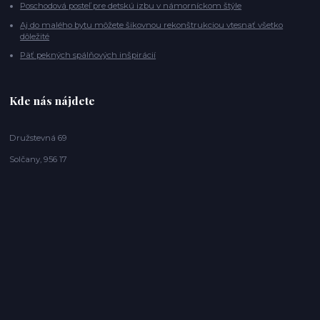
Poschodová posteľ pre detskú izbu v námorníckom štýle
Aj do malého bytu môžete šikovnou rekonštrukciou vtesnať všetko
dôležité
Päť pekných spálňových inšpirácií
Kde nás nájdete
Družstevná 69
Solčany, 956 17