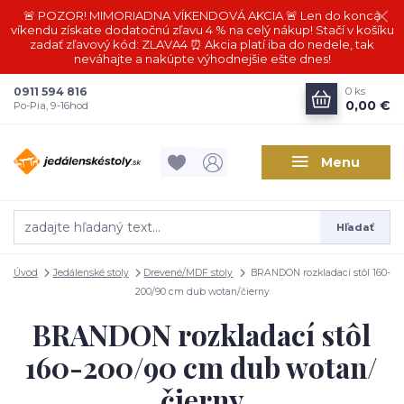
🚨 POZOR! MIMORIADNA VÍKENDOVÁ AKCIA 🚨 Len do konca
víkendu získate dodatočnú zľavu 4 % na celý nákup! Stačí v košíku
zadať zľavový kód: ZLAVA4 ⏰ Akcia platí iba do nedele, tak
neváhajte a nakúpte výhodnejšie ešte dnes!
0911 594 816
0
ks
0,00 €
Po-Pia, 9-16hod
Menu
Hľadať
Úvod
Jedálenské stoly
Drevené/MDF stoly
BRANDON rozkladací stôl 160-
200/90 cm dub wotan/čierny
BRANDON rozkladací stôl
160-200/90 cm dub wotan/
čierny