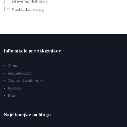
Drevené/MDF stoly
Rozkladacie stoly
Informácie pre zákazníkov
O nás
Ako nakupovať
Obchodné podmienky
Kontakty
Blog
Najčítanejšie na blogu