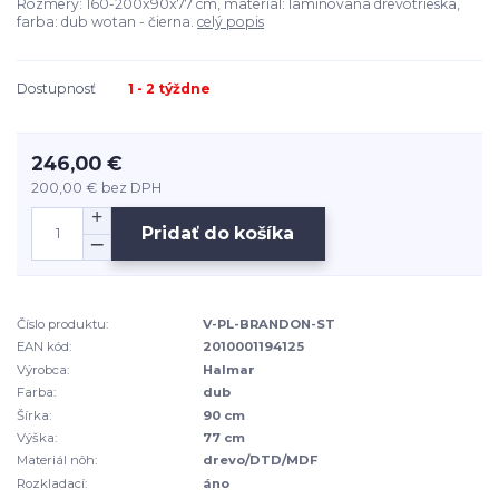
Rozmery: 160-200x90x77 cm, materiál: laminovaná drevotrieska,
farba: dub wotan - čierna.
celý popis
Dostupnosť
1 - 2 týždne
246,00 €
200,00 €
bez DPH
Pridať do košíka
Číslo produktu:
V-PL-BRANDON-ST
EAN kód:
2010001194125
Výrobca:
Halmar
Farba:
dub
Šírka:
90 cm
Výška:
77 cm
Materiál nôh:
drevo/DTD/MDF
Rozkladací:
áno