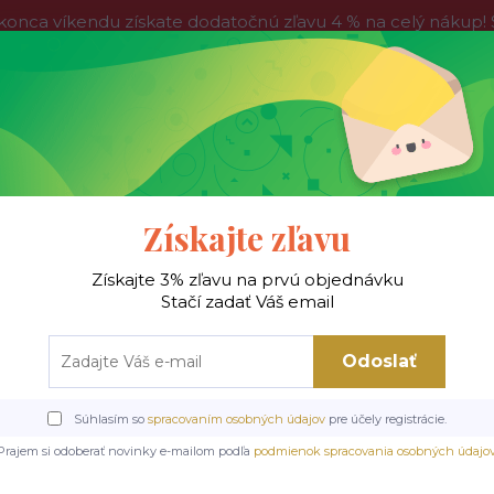
víkendu získate dodatočnú zľavu 4 % na celý nákup! Stač
do nedele, tak neváhajte a nakúpte výhodnejšie ešte dnes!
Kontakty
Blog
Hľadať
Získajte zľavu
Získajte 3% zľavu na prvú objednávku
 !
Jedálenské stoly
Jedálenské stoličky
Je
Stačí zadať Váš email
Odoslať
ličky
Kovové stoličky
K535 jedálenská stolička otočná, látka BLUVEL#4
Súhlasím so
spracovaním osobných údajov
pre účely registrácie.
 stolička otočná, látka BL
Prajem si odoberať novinky e-mailom podľa
podmienok spracovania osobných údajo
NA SKLADE!