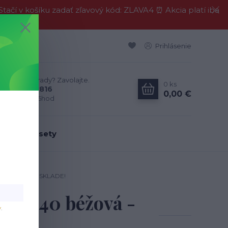
í v košíku zadať zľavový kód: ZLAVA4 ⏰ Akcia platí iba
Prihlásenie
Neviete si rady? Zavolajte.
0
ks
0911 594 816
0,00 €
Po-Pia, 9-16hod
dálenské sety
0 béžová - NA SKLADE!
UVEL#40 béžová -
v
.