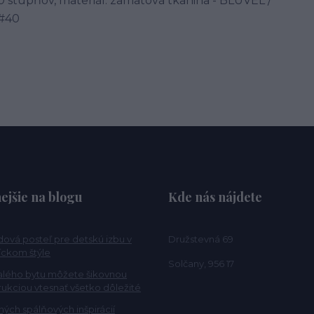
0 stupňov, materiál: zamatová tkanina - BLUVEL /
 #40
ejšie na blogu
Kde nás nájdete
ová posteľ pre detskú izbu v
Družstevná 69
ckom štýle
Solčany, 956 17
alého bytu môžete šikovnou
rukciou vtesnať všetko dôležité
ých spálňových inšpirácií