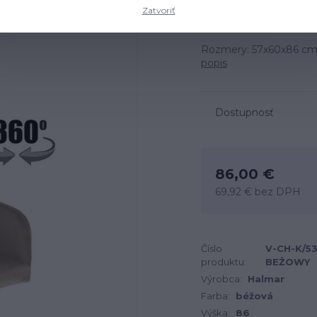
Zatvoriť
Rozmery: 57x60x86 cm, 
popis
Dostupnosť
86,00 €
69,92 €
bez DPH
Číslo
V-CH-K/5
produktu:
BEŻOWY
Výrobca:
Halmar
Farba:
béžová
Výška:
86