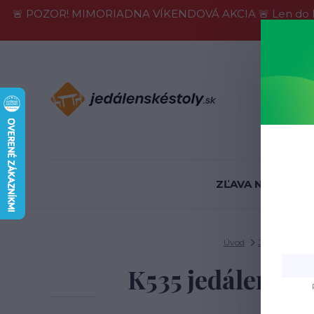
🚨 POZOR! MIMORIADNA VÍKENDOVÁ AKCIA 🚨 Len do konca 
Informácie
ZĽAVA NA SKLADE
Úvod
Jedálenské sto
K535 jedálenská