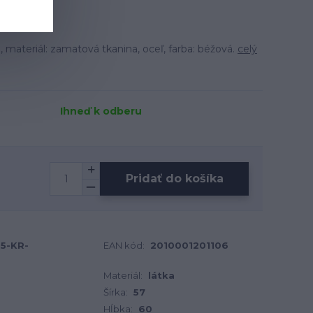
materiál: zamatová tkanina, oceľ, farba: béžová.
celý
Ihneď k odberu
Pridať do košíka
35-KR-
EAN kód:
2010001201106
Materiál:
látka
Šírka:
57
Hĺbka:
60