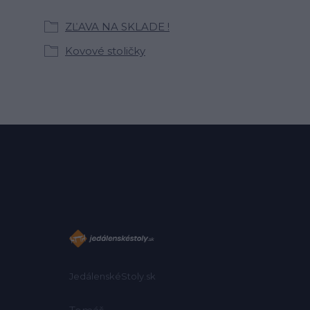
ZĽAVA NA SKLADE !
Kovové stoličky
JedálenskéStoly.sk