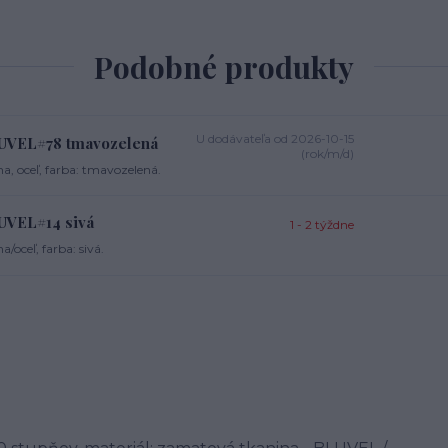
Podobné produkty
U dodávateľa od 2026-10-15
BLUVEL#78 tmavozelená
(rok/m/d)
, oceľ, farba: tmavozelená.
LUVEL#14 sivá
1 - 2 týždne
oceľ, farba: sivá.