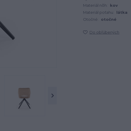
Materiál nôh:
kov
Materiál poťahu:
látka
Otočné:
otočné
Do obľúbených