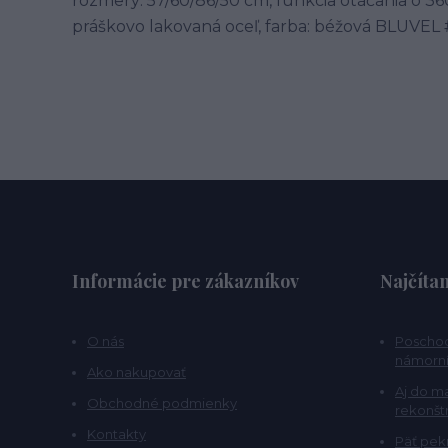
rozmery: 57/60/86/50 cm, funkcia otáčania o 36
práškovo lakovaná oceľ, farba: béžová BLUVEL
Informácie pre zákazníkov
Najčítan
O nás
Poschod
námorní
Ako nakupovať
Aj do m
Obchodné podmienky
rekonšt
Kontakty
Päť pekn