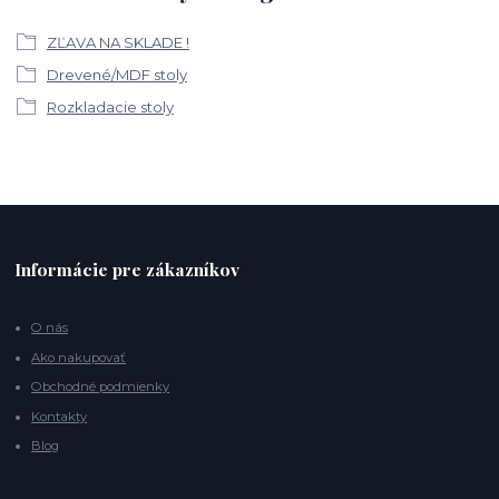
ZĽAVA NA SKLADE !
Drevené/MDF stoly
Rozkladacie stoly
Informácie pre zákazníkov
O nás
Ako nakupovať
Obchodné podmienky
Kontakty
Blog