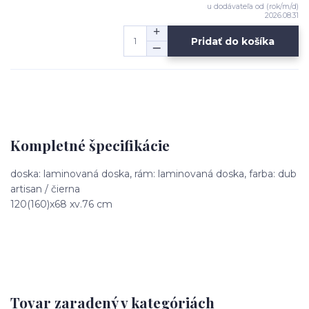
u dodávateľa od (rok/m/d)
2026.08.31
Pridať do košíka
Kompletné špecifikácie
doska: laminovaná doska, rám: laminovaná doska, farba: dub
artisan / čierna
120(160)x68 xv.76 cm
Tovar zaradený v kategóriách