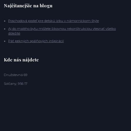
Najčítanejšie na blogu
Poschodová posteľ pre detskú izbu v námorníckom štýle
Aj do malého bytu môžete šikovnou rekonštrukciou vtesnať všetko
dôležité
Päť pekných spálňových inšpirácií
Kde nás nájdete
Družstevná 69
Solčany, 956 17