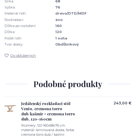
Šírka:
68
Výška:
76
Materiál nôh:
drevo/DTD/MDF
Rozkladací:
áno
Dĺžka po rozložení:
160
Dĺžka:
120
Počet nôh:
1 noha
Tvar dosky:
Obdĺžnikový
Do obľúbených
Podobné produkty
Jedálenský rozkladací stôl
243,00 €
Vento, cremona torro
dub/kašmír + cremona torro
dub, 120-160cm
Rozmery: 120-160x68x76 cm,
materiál: laminovaná doska, farba:
cremona torro dub / kašmír.