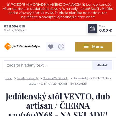
🚨 POZOR! MIMORIADNA VÍKENDOVÁ AKCIA 🚨 Len do konca
víkendu získate dodatočnú zľavu 4 % na celý nákup! Stačí v košíku
zadať zľavový kód: ZLAVA4 ⏰ Akcia platí iba do nedele, tak
neváhajte a nakúpte výhodnejšie ešte dnes!
0911 594 816
0
ks
0,00 €
Po-Pia, 9-16hod
Menu
Hľadať
Úvod
Jedálenské stoly
Drevené/MDF stoly
Jedálenský stôl VENTO, dub
artisan / ČIERNA 120(160)X68 - NA SKLADE!
Jedálenský stôl VENTO, dub
artisan / ČIERNA
120(160)X68 - NA SKLADE!