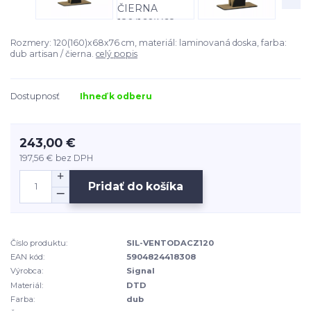
Rozmery: 120(160)x68x76 cm, materiál: laminovaná doska, farba:
dub artisan / čierna.
celý popis
Dostupnosť
Ihneď k odberu
243,00 €
197,56 €
bez DPH
Pridať do košíka
Číslo produktu:
SIL-VENTODACZ120
EAN kód:
5904824418308
Výrobca:
Signal
Materiál:
DTD
Farba:
dub