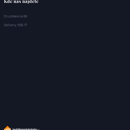
Kde nás nájdete
Družstevná 69
Solčany, 956 17