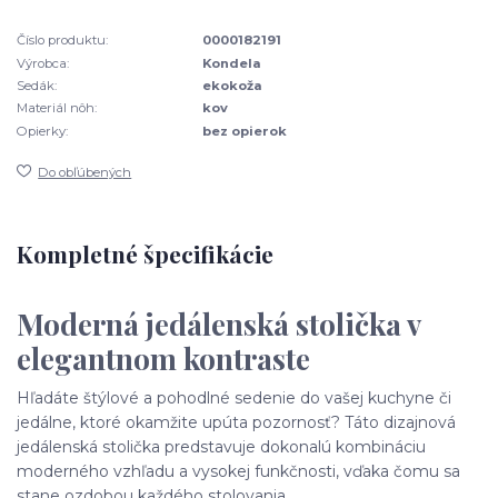
Číslo produktu:
0000182191
Výrobca:
Kondela
Sedák:
ekokoža
Materiál nôh:
kov
Opierky:
bez opierok
Do obľúbených
Kompletné špecifikácie
Moderná jedálenská stolička v
elegantnom kontraste
Hľadáte štýlové a pohodlné sedenie do vašej kuchyne či
jedálne, ktoré okamžite upúta pozornosť? Táto dizajnová
jedálenská stolička predstavuje dokonalú kombináciu
moderného vzhľadu a vysokej funkčnosti, vďaka čomu sa
stane ozdobou každého stolovania.