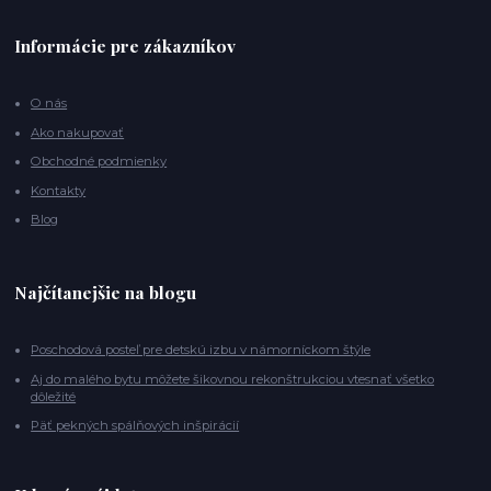
Informácie pre zákazníkov
O nás
Ako nakupovať
Obchodné podmienky
Kontakty
Blog
Najčítanejšie na blogu
Poschodová posteľ pre detskú izbu v námorníckom štýle
Aj do malého bytu môžete šikovnou rekonštrukciou vtesnať všetko
dôležité
Päť pekných spálňových inšpirácií