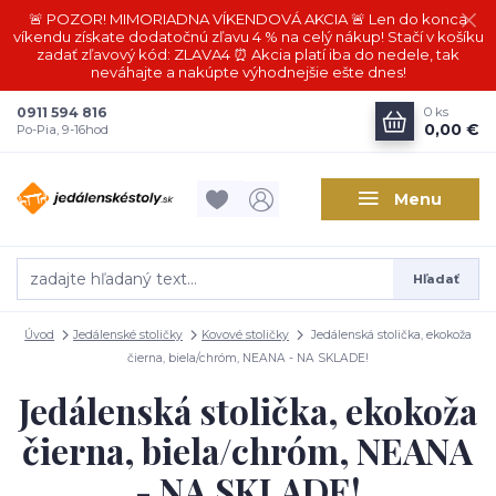
🚨 POZOR! MIMORIADNA VÍKENDOVÁ AKCIA 🚨 Len do konca
víkendu získate dodatočnú zľavu 4 % na celý nákup! Stačí v košíku
zadať zľavový kód: ZLAVA4 ⏰ Akcia platí iba do nedele, tak
neváhajte a nakúpte výhodnejšie ešte dnes!
0911 594 816
0
ks
0,00 €
Po-Pia, 9-16hod
Menu
Hľadať
Úvod
Jedálenské stoličky
Kovové stoličky
Jedálenská stolička, ekokoža
čierna, biela/chróm, NEANA - NA SKLADE!
Jedálenská stolička, ekokoža
čierna, biela/chróm, NEANA
- NA SKLADE!