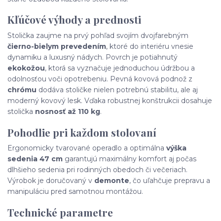
Kľúčové výhody a prednosti
Stolička zaujme na prvý pohľad svojím dvojfarebným
čierno-bielym prevedením
, ktoré do interiéru vnesie
dynamiku a luxusný nádych. Povrch je potiahnutý
ekokožou
, ktorá sa vyznačuje jednoduchou údržbou a
odolnosťou voči opotrebeniu. Pevná kovová podnož z
chrómu
dodáva stoličke nielen potrebnú stabilitu, ale aj
moderný kovový lesk. Vďaka robustnej konštrukcii dosahuje
stolička
nosnosť až 110 kg
.
Pohodlie pri každom stolovaní
Ergonomicky tvarované operadlo a optimálna
výška
sedenia 47 cm
garantujú maximálny komfort aj počas
dlhšieho sedenia pri rodinných obedoch či večeriach.
Výrobok je doručovaný v
demonte
, čo uľahčuje prepravu a
manipuláciu pred samotnou montážou.
Technické parametre