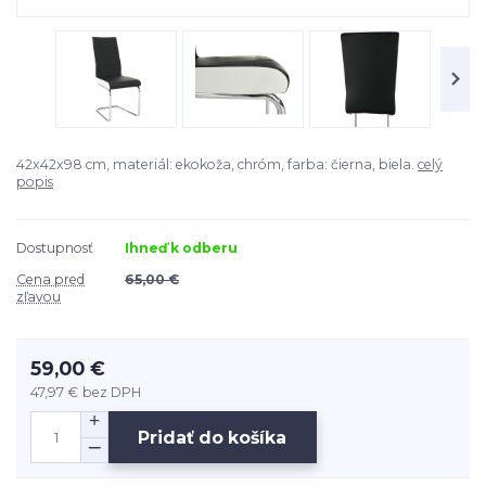
42x42x98 cm, materiál: ekokoža, chróm, farba: čierna, biela.
celý
popis
Dostupnosť
Ihneď k odberu
Cena pred
65,00 €
zľavou
59,00 €
47,97 €
bez DPH
Pridať do košíka