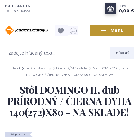
0911 594 816
0
ks
0,00 €
Po-Pia, 9-16hod
Menu
Hľadať
Úvod
Jedálenské stoly
Drevené/MDF stoly
Stôl DOMINGO II, dub
PRÍRODNÝ / ČIERNA DYHA 140(272)X80 - NA SKLADE!
Stôl DOMINGO II, dub
PRÍRODNÝ / ČIERNA DYHA
140(272)X80 - NA SKLADE!
TOP produkt