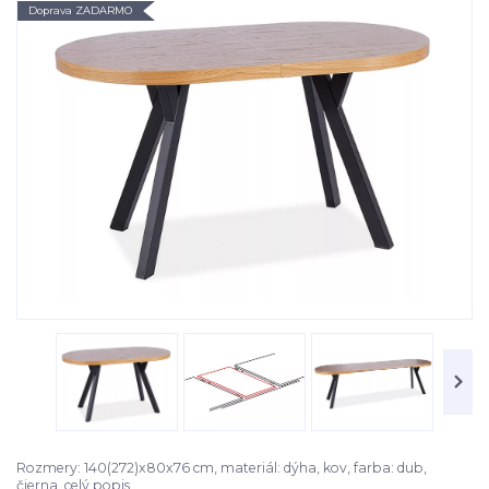
Doprava ZADARMO
Rozmery: 140(272)x80x76 cm, materiál: dýha, kov, farba: dub,
čierna.
celý popis