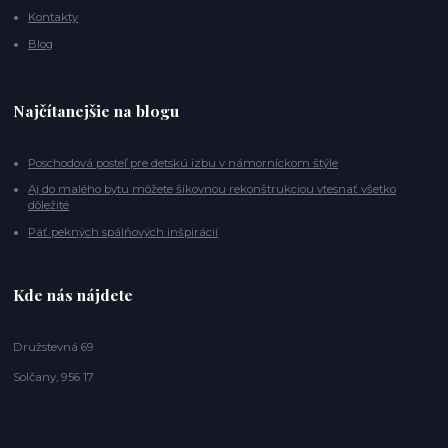
Kontakty
Blog
Najčítanejšie na blogu
Poschodová posteľ pre detskú izbu v námorníckom štýle
Aj do malého bytu môžete šikovnou rekonštrukciou vtesnať všetko
dôležité
Päť pekných spálňových inšpirácií
Kde nás nájdete
Družstevná 69
Solčany, 956 17