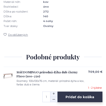
Materiál nôh:
kov
Rozkladací:
áno
Dĺžka po rozložení:
272
Dĺžka:
140
Počet nôh:
4 nohy
Tvar dosky:
Oválny
Do obľúbených
Podobné produkty
Stôl DOMINGO prírodná dýha dub/čierny
709,00 €
FI100 (100-250)
Rozmery: 100x100x76 cm, materiál: prírodná dyha a kov,
farba: dub a čierna.
1 - 2 týždne
Pridať do košíka