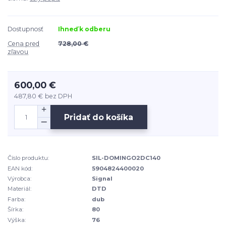
Dostupnosť
Ihneď k odberu
Cena pred
728,00 €
zľavou
600,00 €
487,80 €
bez DPH
Pridať do košíka
Číslo produktu:
SIL-DOMINGO2DC140
EAN kód:
5904824400020
Výrobca:
Signal
Materiál:
DTD
Farba:
dub
Šírka:
80
Výška:
76