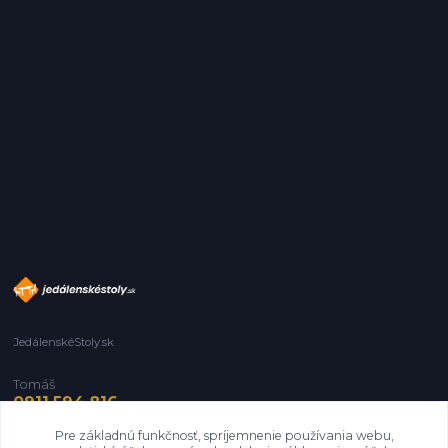
JedálenskéStoly.sk
Tomáš
0911 594 816
Pre základnú funkčnosť, spríjemnenie používania webu,