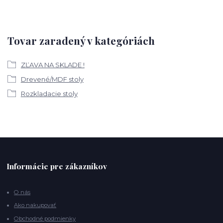
Tovar zaradený v kategóriách
ZĽAVA NA SKLADE !
Drevené/MDF stoly
Rozkladacie stoly
Informácie pre zákazníkov
O nás
Ako nakupovať
Obchodné podmienky