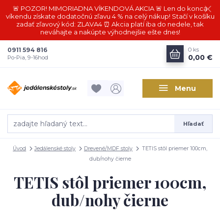
🚨 POZOR! MIMORIADNA VÍKENDOVÁ AKCIA 🚨 Len do konca
víkendu získate dodatočnú zľavu 4 % na celý nákup! Stačí v košíku
zadať zľavový kód: ZLAVA4 ⏰ Akcia platí iba do nedele, tak
neváhajte a nakúpte výhodnejšie ešte dnes!
0911 594 816
0
ks
0,00 €
Po-Pia, 9-16hod
Menu
Hľadať
Úvod
Jedálenské stoly
Drevené/MDF stoly
TETIS stôl priemer 100cm,
dub/nohy čierne
TETIS stôl priemer 100cm,
dub/nohy čierne