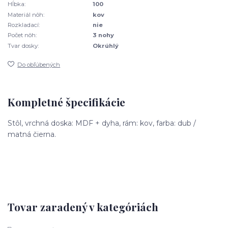
Hĺbka:
100
Materiál nôh:
kov
Rozkladací:
nie
Počet nôh:
3 nohy
Tvar dosky:
Okrúhlý
Do obľúbených
Kompletné špecifikácie
Stôl, vrchná doska: MDF + dyha, rám: kov, farba: dub /
matná čierna.
Tovar zaradený v kategóriách