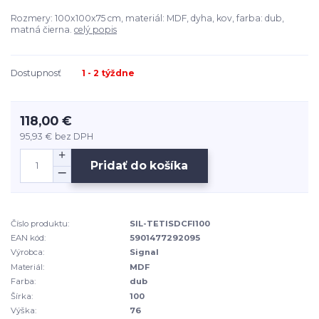
Rozmery: 100x100x75 cm, materiál: MDF, dyha, kov, farba: dub,
matná čierna.
celý popis
Dostupnosť
1 - 2 týždne
118,00 €
95,93 €
bez DPH
Pridať do košíka
Číslo produktu:
SIL-TETISDCFI100
EAN kód:
5901477292095
Výrobca:
Signal
Materiál:
MDF
Farba:
dub
Šírka:
100
Výška:
76