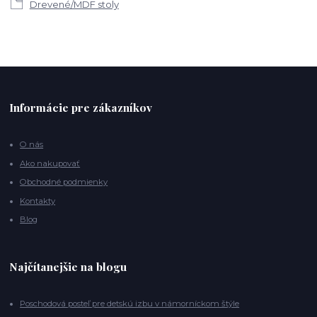
Drevené/MDF stoly
Informácie pre zákazníkov
O nás
Ako nakupovať
Obchodné podmienky
Kontakty
Blog
Najčítanejšie na blogu
Poschodová posteľ pre detskú izbu v námorníckom štýle