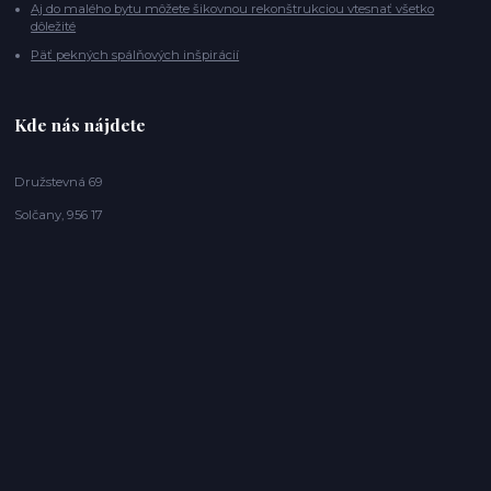
Aj do malého bytu môžete šikovnou rekonštrukciou vtesnať všetko
dôležité
Päť pekných spálňových inšpirácií
Kde nás nájdete
Družstevná 69
Solčany, 956 17