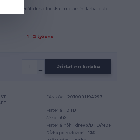
 cm, materiál: drevotrieska - melamín, farba: dub
1 - 2 týždne
Pridať do košíka
-ST-
EAN kód:
2010001194293
AFT
Materiál:
DTD
Šírka:
60
Materiál nôh:
drevo/DTD/MDF
Dĺžka po rozložení:
135