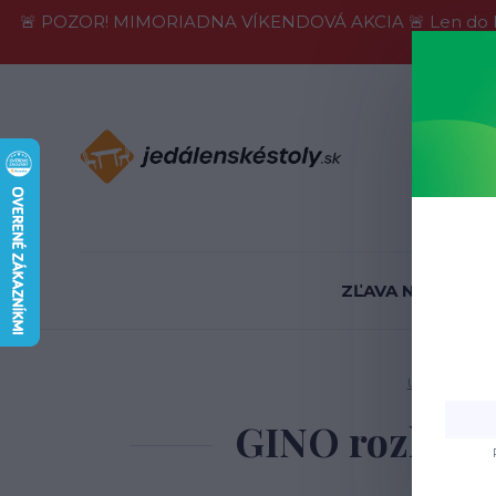
🚨 POZOR! MIMORIADNA VÍKENDOVÁ AKCIA 🚨 Len do konca 
Informácie
ZĽAVA NA SKLADE
Úvod
Jedál
GINO rozkladac