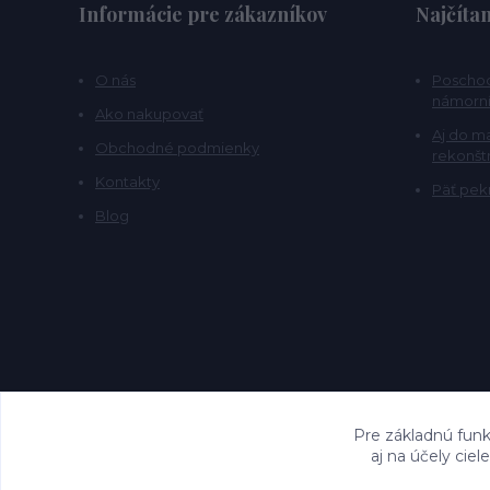
Informácie pre zákazníkov
Najčítan
O nás
Poschod
námorní
Ako nakupovať
Aj do m
Obchodné podmienky
rekonšt
Kontakty
Päť pekn
Blog
Pre základnú funk
aj na účely cie