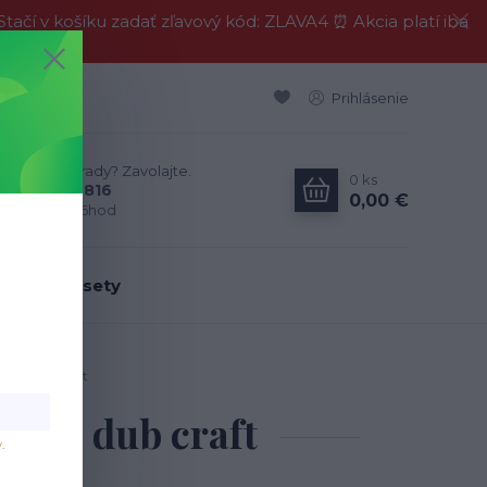
í v košíku zadať zľavový kód: ZLAVA4 ⏰ Akcia platí iba
Prihlásenie
Neviete si rady? Zavolajte.
0
ks
0911 594 816
0,00 €
Po-Pia, 9-16hod
dálenské sety
ohy - dub craft
ohy - dub craft
v
.