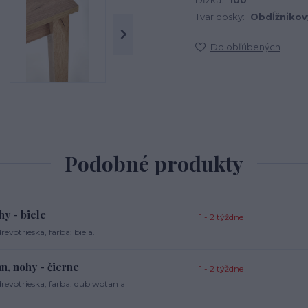
Dĺžka:
100
Tvar dosky:
Obdĺžnikov
Do obľúbených
Podobné produkty
hy - biele
1 - 2 týždne
votrieska, farba: biela.
n, nohy - čierne
1 - 2 týždne
evotrieska, farba: dub wotan a