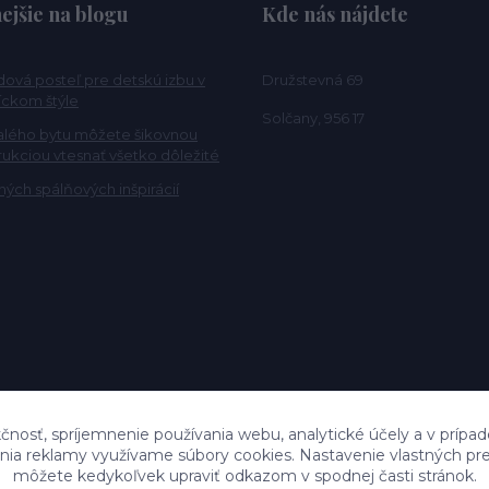
ejšie na blogu
Kde nás nájdete
ová posteľ pre detskú izbu v
Družstevná 69
ckom štýle
Solčany, 956 17
alého bytu môžete šikovnou
rukciou vtesnať všetko dôležité
ých spálňových inšpirácií
čnosť, spríjemnenie používania webu, analytické účely a v prípad
lenia reklamy využívame súbory cookies. Nastavenie vlastných pre
môžete kedykoľvek upraviť odkazom v spodnej časti stránok.