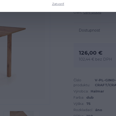
Zatvoriť
Rozmery: 100-135x60x75
craft.
celý popis
Dostupnosť
126,00 €
102,44 €
bez DPH
Číslo
V-PL-GINO
produktu:
CRAFT/CR
Výrobca:
Halmar
Farba:
dub
Výška:
75
Rozkladací:
áno