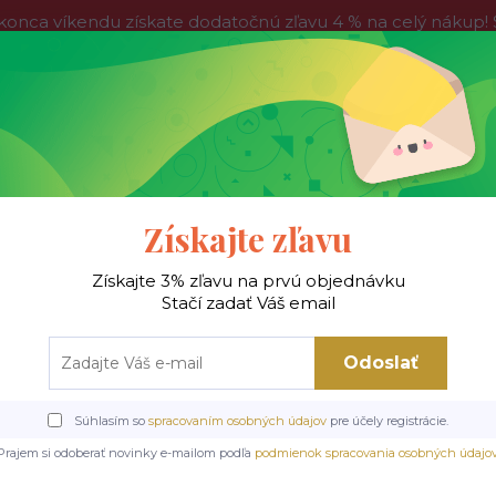
víkendu získate dodatočnú zľavu 4 % na celý nákup! Stač
do nedele, tak neváhajte a nakúpte výhodnejšie ešte dnes!
Kontakty
Blog
Hľadať
Získajte zľavu
Získajte 3% zľavu na prvú objednávku
 !
Jedálenské stoly
Jedálenské stoličky
Je
Stačí zadať Váš email
Odoslať
enské stoly
Drevené/MDF stoly
GINO rozkladací stôl doska - dub craft, n
Súhlasím so
spracovaním osobných údajov
pre účely registrácie.
í stôl doska - dub craft, n
Prajem si odoberať novinky e-mailom podľa
podmienok spracovania osobných údajo