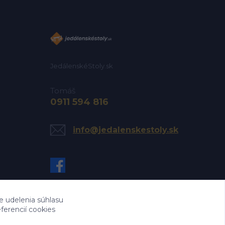
JedálenskéStoly.sk
Tomáš
0911 594 816
info@jedalenskestoly.sk
e udelenia súhlasu
ferencií cookies