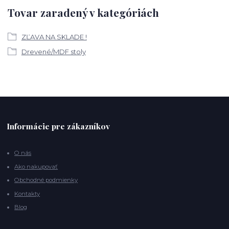
Tovar zaradený v kategóriách
ZĽAVA NA SKLADE !
Drevené/MDF stoly
Informácie pre zákazníkov
O nás
Ako nakupovať
Obchodné podmienky
Kontakty
Blog