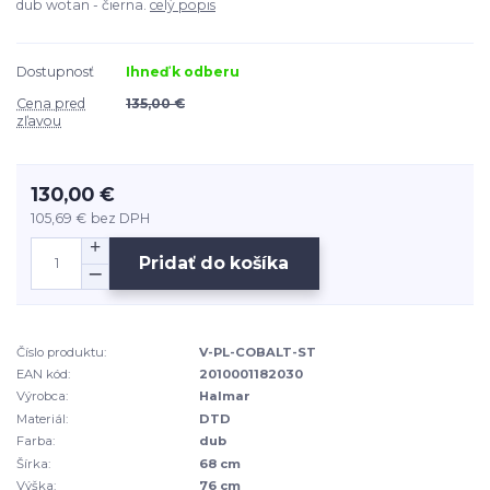
dub wotan - čierna.
celý popis
Dostupnosť
Ihneď k odberu
Cena pred
135,00 €
zľavou
130,00 €
105,69 €
bez DPH
Pridať do košíka
Číslo produktu:
V-PL-COBALT-ST
EAN kód:
2010001182030
Výrobca:
Halmar
Materiál:
DTD
Farba:
dub
Šírka:
68 cm
Výška:
76 cm