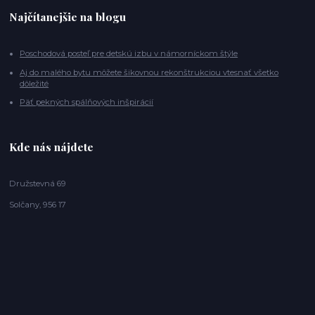
Najčítanejšie na blogu
Poschodová posteľ pre detskú izbu v námorníckom štýle
Aj do malého bytu môžete šikovnou rekonštrukciou vtesnať všetko
dôležité
Päť pekných spálňových inšpirácií
Kde nás nájdete
Družstevná 69
Solčany, 956 17