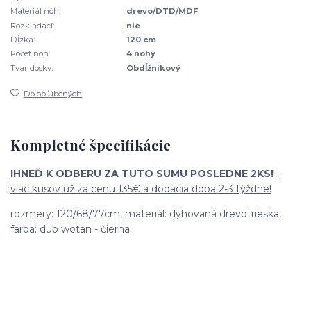
Materiál nôh:
drevo/DTD/MDF
Rozkladací:
nie
Dĺžka:
120 cm
Počet nôh:
4 nohy
Tvar dosky:
Obdĺžnikový
Do obľúbených
Kompletné špecifikácie
IHNEĎ K ODBERU ZA TUTO SUMU POSLEDNE 2KS!
-
viac kusov už za cenu 135€ a dodacia doba 2-3 týždne!
rozmery: 120/68/77cm, materiál: dýhovaná drevotrieska,
farba: dub wotan - čierna