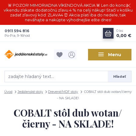
🚨 POZOR! MIMORIADNA VÍKENDOVÁ AKCIA 🚨 Len do konca
víkendu získate dodatočnú zľavu 4 % na celý nákup! Stačí v košíku
zadať zľavový kód: ZLAVA4 ⏰ Akcia platí iba do nedele, tak
neváhajte a nakúpte výhodnejšie ešte dnes!
0911 594 816
0
ks
0,00 €
Po-Pia, 9-16hod
Menu
Hľadať
Úvod
Jedálenské stoly
Drevené/MDF stoly
COBALT stôl dub wotan/čierny
- NA SKLADE!
COBALT stôl dub wotan/
čierny - NA SKLADE!