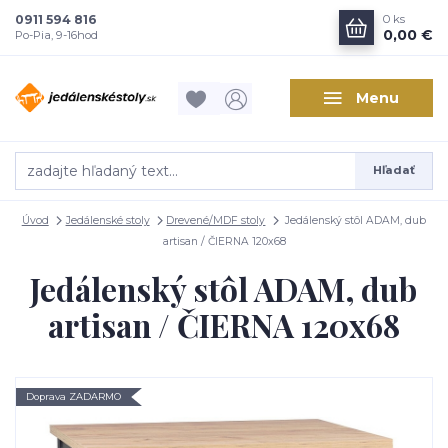
0911 594 816
0
ks
0,00 €
Po-Pia, 9-16hod
Menu
Hľadať
Úvod
Jedálenské stoly
Drevené/MDF stoly
Jedálenský stôl ADAM, dub
artisan / ČIERNA 120x68
Jedálenský stôl ADAM, dub
artisan / ČIERNA 120x68
Doprava ZADARMO