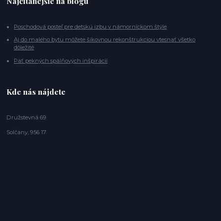
Najčítanejšie na blogu
Poschodová posteľ pre detskú izbu v námorníckom štýle
Aj do malého bytu môžete šikovnou rekonštrukciou vtesnať všetko
dôležité
Päť pekných spálňových inšpirácií
Kde nás nájdete
Družstevná 69
Solčany, 956 17