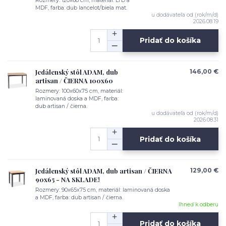
Rozmery: 120x68 cm, materiál: LTD a
MDF, farba: dub lancelot/biela mat.
u dodávateľa od (rok/m/d)
2026.08.19
Pridať do košíka
Jedálenský stôl ADAM, dub
146,00 €
artisan / ČIERNA 100x60
Rozmery: 100x60x75 cm, materiál:
laminovaná doska a MDF, farba:
dub artisan / čierna.
u dodávateľa od (rok/m/d)
2026.08.31
Pridať do košíka
Jedálenský stôl ADAM, dub artisan / ČIERNA
129,00 €
90x65 - NA SKLADE!
Rozmery: 90x65x75 cm, materiál: laminovaná doska
a MDF, farba: dub artisan / čierna.
Ihneď k odberu
Pridať do košíka