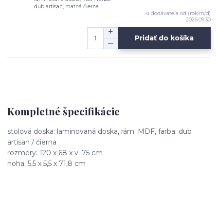
dub artisan, matná čierna.
u dodávateľa od (rok/m/d)
2026.09.30
Pridať do košíka
Kompletné špecifikácie
stolová doska: laminovaná doska, rám: MDF, farba: dub
artisan / čierna
rozmery: 120 x 68 x v. 75 cm
noha: 5,5 x 5,5 x 71,8 cm