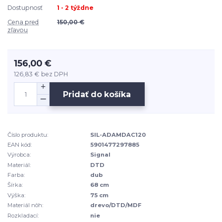
Dostupnosť
1 - 2 týždne
Cena pred
150,00 €
zľavou
156,00 €
126,83 €
bez DPH
Pridať do košíka
Číslo produktu:
SIL-ADAMDAC120
EAN kód:
5901477297885
Výrobca:
Signal
Materiál:
DTD
Farba:
dub
Šírka:
68 cm
Výška:
75 cm
Materiál nôh:
drevo/DTD/MDF
Rozkladací:
nie