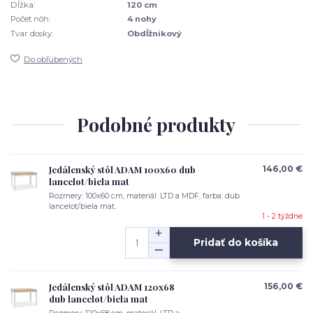
Dĺžka:
120 cm
Počet nôh:
4 nohy
Tvar dosky:
Obdĺžnikový
Do obľúbených
Podobné produkty
Jedálenský stôl ADAM 100x60 dub
146,00 €
lancelot/biela mat
Rozmery: 100x60 cm, materiál: LTD a MDF, farba: dub
lancelot/biela mat.
1 - 2 týždne
Pridať do košíka
Jedálenský stôl ADAM 120x68
156,00 €
dub lancelot/biela mat