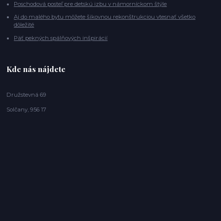
Poschodová posteľ pre detskú izbu v námorníckom štýle
Aj do malého bytu môžete šikovnou rekonštrukciou vtesnať všetko
dôležité
Päť pekných spálňových inšpirácií
Kde nás nájdete
Družstevná 69
Solčany, 956 17