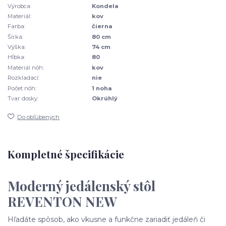
Výrobca:
Kondela
Materiál:
kov
Farba:
čierna
Šírka:
80 cm
Výška:
74 cm
Hĺbka:
80
Materiál nôh:
kov
Rozkladací:
nie
Počet nôh:
1 noha
Tvar dosky:
Okrúhlý
Do obľúbených
Kompletné špecifikácie
Moderný jedálenský stôl
REVENTON NEW
Hľadáte spôsob, ako vkusne a funkčne zariadiť jedáleň či