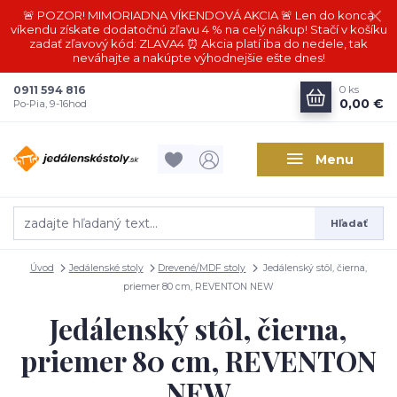
🚨 POZOR! MIMORIADNA VÍKENDOVÁ AKCIA 🚨 Len do konca
víkendu získate dodatočnú zľavu 4 % na celý nákup! Stačí v košíku
zadať zľavový kód: ZLAVA4 ⏰ Akcia platí iba do nedele, tak
neváhajte a nakúpte výhodnejšie ešte dnes!
0911 594 816
0
ks
0,00 €
Po-Pia, 9-16hod
Menu
Hľadať
Úvod
Jedálenské stoly
Drevené/MDF stoly
Jedálenský stôl, čierna,
priemer 80 cm, REVENTON NEW
Jedálenský stôl, čierna,
priemer 80 cm, REVENTON
NEW