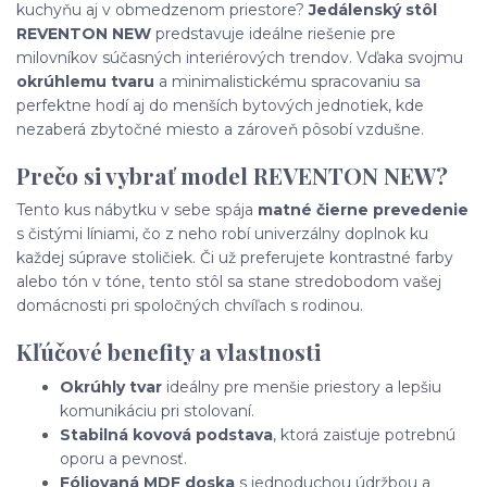
kuchyňu aj v obmedzenom priestore?
Jedálenský stôl
REVENTON NEW
predstavuje ideálne riešenie pre
milovníkov súčasných interiérových trendov. Vďaka svojmu
okrúhlemu tvaru
a minimalistickému spracovaniu sa
perfektne hodí aj do menších bytových jednotiek, kde
nezaberá zbytočné miesto a zároveň pôsobí vzdušne.
Prečo si vybrať model REVENTON NEW?
Tento kus nábytku v sebe spája
matné čierne prevedenie
s čistými líniami, čo z neho robí univerzálny doplnok ku
každej súprave stoličiek. Či už preferujete kontrastné farby
alebo tón v tóne, tento stôl sa stane stredobodom vašej
domácnosti pri spoločných chvíľach s rodinou.
Kľúčové benefity a vlastnosti
Okrúhly tvar
ideálny pre menšie priestory a lepšiu
komunikáciu pri stolovaní.
Stabilná kovová podstava
, ktorá zaisťuje potrebnú
oporu a pevnosť.
Fóliovaná MDF doska
s jednoduchou údržbou a