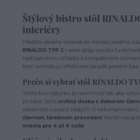
Štýlový bistro stôl RINAL
interiéry
Hľadáte ideálne riešenie do menšej jedálne, ka
RINALDO TYP 2
v sebe spája vysokú funkčnos
nadčasovému vzhľadu a kompaktným rozmerom 
ktorí potrebujú efektívne zariadiť priestor bez
Prečo si vybrať stôl RINALDO TY
Tento kus nábytku je navrhnutý tak, aby vytvo
pri káve. Jeho
vrchná doska s dekorom čier
miestnosti luxusný nádych. O nekompromisnú st
čiernom farebnom prevedení
. Konštrukcia s
miesta pre 4 až 6 osôb
.