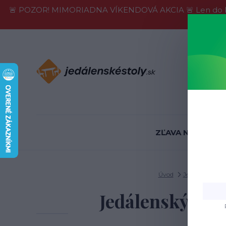
🚨 POZOR! MIMORIADNA VÍKENDOVÁ AKCIA 🚨 Len do konca 
Informácie
ZĽAVA NA SKLADE
Úvod
Jedálenské stol
Jedálenský bis