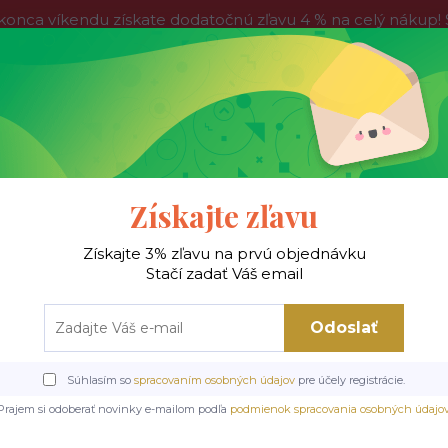
víkendu získate dodatočnú zľavu 4 % na celý nákup! Stač
do nedele, tak neváhajte a nakúpte výhodnejšie ešte dnes!
Kontakty
Blog
Hľadať
Získajte zľavu
Získajte 3% zľavu na prvú objednávku
 !
Jedálenské stoly
Jedálenské stoličky
Je
Stačí zadať Váš email
Odoslať
y
Drevené/MDF stoly
Jedálenský bistro stôl, čierny mramor/čierna, 12
Súhlasím so
spracovaním osobných údajov
pre účely registrácie.
tro stôl, čierny mramor/čie
Prajem si odoberať novinky e-mailom podľa
podmienok spracovania osobných údajo
RINALDO TYP 2