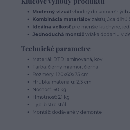
Kľúčové výhody produktu
Moderný vizuál
vhodný do komerčných aj
Kombinácia materiálov
zaisťujúca dlhú ž
Ideálna veľkosť
pre menšie kuchyne, jedá
Jednoduchá montáž
vďaka dodaniu v d
Technické parametre
Materiál: DTD laminovaná, kov
Farba: čierny mramor, čierna
Rozmery: 120x60x75 cm
Hrúbka materiálu: 2,3 cm
Nosnosť: 60 kg
Hmotnosť: 21 kg
Typ: bistro stôl
Montáž: dodávané v demonte