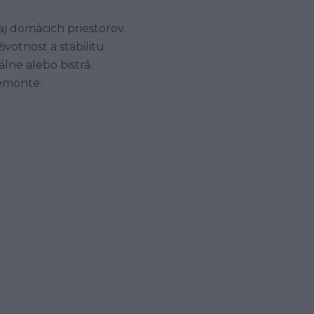
 domácich priestorov.
ivotnosť a stabilitu.
lne alebo bistrá.
emonte.