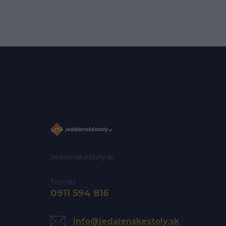
JedálenskéStoly.sk
Tomáš
0911 594 816
info@jedalenskestoly.sk