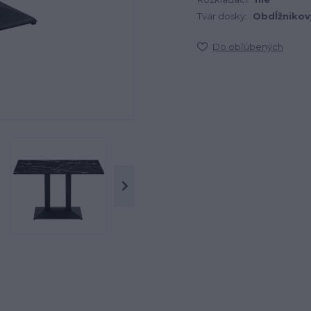
Tvar dosky:
Obdĺžnikov
Do obľúbených