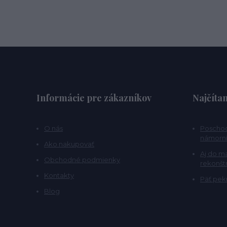
Informácie pre zákazníkov
Najčítan
O nás
Poschod
námorní
Ako nakupovať
Aj do m
Obchodné podmienky
rekonšt
Kontakty
Päť pekn
Blog