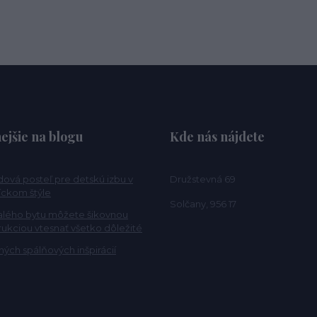
ejšie na blogu
Kde nás nájdete
ová posteľ pre detskú izbu v
Družstevná 69
ckom štýle
Solčany, 956 17
alého bytu môžete šikovnou
rukciou vtesnať všetko dôležité
ých spálňových inšpirácií