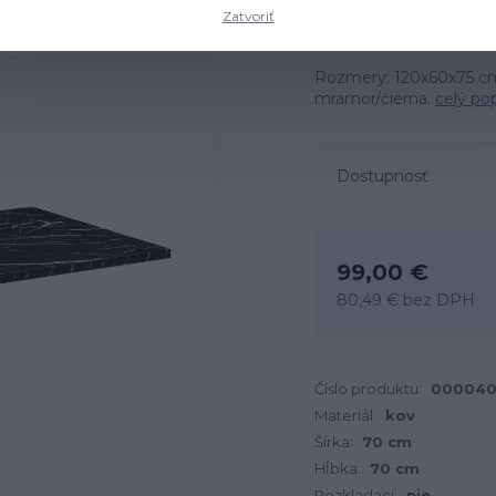
Zatvoriť
Rozmery: 120x60x75 cm,
mramor/čierna.
celý po
Dostupnosť
99,00 €
80,49 €
bez DPH
Číslo produktu:
000040
Materiál:
kov
Šírka:
70 cm
Hĺbka:
70 cm
Rozkladací:
nie