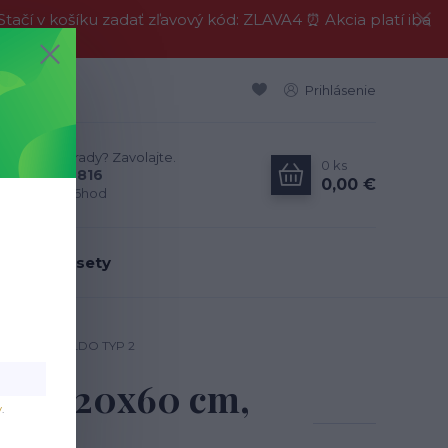
í v košíku zadať zľavový kód: ZLAVA4 ⏰ Akcia platí iba
Prihlásenie
Neviete si rady? Zavolajte.
0
ks
0911 594 816
0,00 €
Po-Pia, 9-16hod
dálenské sety
0x60 cm, RINALDO TYP 2
rna, 120x60 cm,
v
.