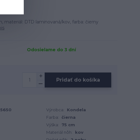
 materiál: DTD laminovaná/kov, farba: čierny
pis
Odosielame do 3 dní
Pridať do košíka
5650
Výrobca:
Kondela
Farba:
čierna
Výška:
75 cm
Materiál nôh:
kov
Počet nôh:
2 nohy