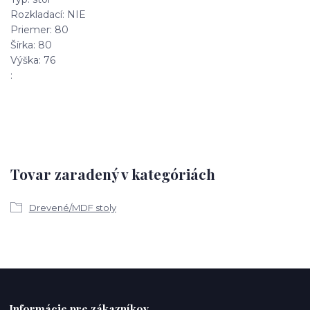
Rozkladací: NIE
Priemer: 80
Šírka: 80
Výška: 76
:
Tovar zaradený v kategóriách
Drevené/MDF stoly
Informácie pre zákazníkov