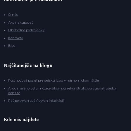
O nás
Ako nakupovať
Obchodné podmienky
Kontakty
Blog
Najčítanejšie na blogu
Poschodová posteľ pre detskú izbu v námorníckom štýle
Aj do malého bytu môžete šikovnou rekonštrukciou vtesnať všetko
dôležité
Päť pekných spálňových inšpirácií
Kde nás nájdete