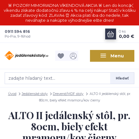
🚨 POZOR! MIMORIADNA VÍKENDOVÁ AKCIA 🚨 Len do konca
víkendu získate dodatočnú zľavu 4 % na celý nákup! Stačí v košíku
zadať zľavový kód: ZLAVA4 ⏰ Akcia platí iba do nedele, tak
neváhajte a nakúpte výhodnejšie ešte dnes!
0911 594 816
0
ks
0,00 €
Po-Pia, 9-16hod
Menu
Hľadať
Úvod
Jedálenské stoly
Drevené/MDF stoly
ALTO II jedálenský stôl, pr.
80cm, biely efekt mramoru/kov čierny
ALTO II jedálenský stôl, pr.
80cm, biely efekt
mramoru/kov čierny