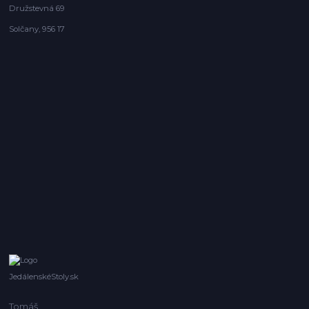
Družstevná 69
Solčany, 956 17
JedálenskéStoly.sk
Tomáš