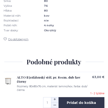
Šírka:
80
Výška:
76
Hĺbka:
80
Materiál nôh:
kov
Rozkladací:
nie
Počet nôh:
4 nohy
Tvar dosky:
Okrúhlý
Do obľúbených
Podobné produkty
ALTO II jedálenský stôl, pr. 80cm, dub/kov
63,00 €
čierny
Rozmery: 80x80x76 cm, materiál: lamino/kov, farba: dub/
čierna.
1 - 2 týždne
Pridať do košíka