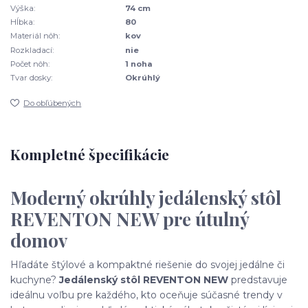
Výška:
74 cm
Hĺbka:
80
Materiál nôh:
kov
Rozkladací:
nie
Počet nôh:
1 noha
Tvar dosky:
Okrúhlý
Do obľúbených
Kompletné špecifikácie
Moderný okrúhly jedálenský stôl
REVENTON NEW pre útulný
domov
Hľadáte štýlové a kompaktné riešenie do svojej jedálne či
kuchyne?
Jedálenský stôl REVENTON NEW
predstavuje
ideálnu voľbu pre každého, kto oceňuje súčasné trendy v