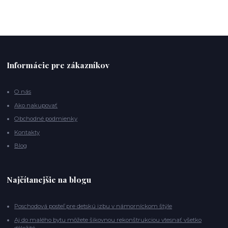
Informácie pre zákazníkov
O nás
Ako nakupovať
Obchodné podmienky
Kontakty
Blog
Najčítanejšie na blogu
Poschodová posteľ pre detskú izbu v námorníckom štýle
Aj do malého bytu môžete šikovnou rekonštrukciou vtesnať všetko
dôležité