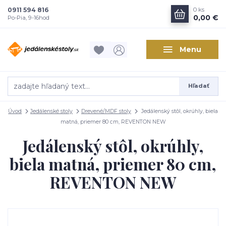
0911 594 816
0
ks
0,00 €
Po-Pia, 9-16hod
Menu
Hľadať
Úvod
Jedálenské stoly
Drevené/MDF stoly
Jedálenský stôl, okrúhly, biela
matná, priemer 80 cm, REVENTON NEW
Jedálenský stôl, okrúhly,
biela matná, priemer 80 cm,
REVENTON NEW