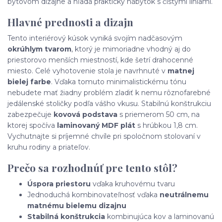
bytovom dizajne a hľadá praktický nábytok s čistými líniami.
Hlavné prednosti a dizajn
Tento interiérový kúsok vyniká svojím nadčasovým
okrúhlym tvarom
, ktorý je mimoriadne vhodný aj do
priestorovo menších miestností, kde šetrí drahocenné
miesto. Celé vyhotovenie stola je navrhnuté v
matnej
bielej farbe
. Vďaka tomuto minimalistickému tónu
nebudete mať žiadny problém zladiť k nemu rôznofarebné
jedálenské stoličky podľa vášho vkusu. Stabilnú konštrukciu
zabezpečuje
kovová podstava
s priemerom 50 cm, na
ktorej spočíva
laminovaný MDF plát
s hrúbkou 1,8 cm.
Vychutnajte si príjemné chvíle pri spoločnom stolovaní v
kruhu rodiny a priateľov.
Prečo sa rozhodnúť pre tento stôl?
Úspora priestoru
vďaka kruhovému tvaru
Jednoduchá kombinovateľnosť vďaka
neutrálnemu
matnému bielemu dizajnu
Stabilná konštrukcia
kombinujúca kov a laminovanú