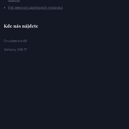
Päť pekných spálňových inšpirácií
Kde nás nájdete
Družstevná 69
Solčany, 956 17