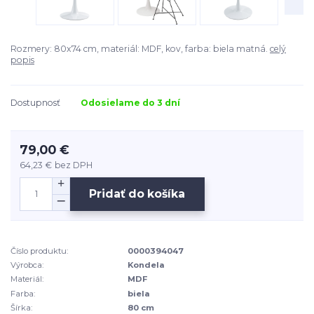
Rozmery: 80x74 cm, materiál: MDF, kov, farba: biela matná.
celý
popis
Dostupnosť
Odosielame do 3 dní
79,00 €
64,23 €
bez DPH
Pridať do košíka
Číslo produktu:
0000394047
Výrobca:
Kondela
Materiál:
MDF
Farba:
biela
Šírka:
80 cm