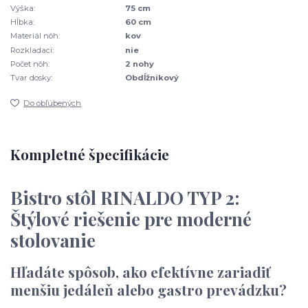
Výška:
75 cm
Hĺbka:
60 cm
Materiál nôh:
kov
Rozkladací:
nie
Počet nôh:
2 nohy
Tvar dosky:
Obdĺžnikový
Do obľúbených
Kompletné špecifikácie
Bistro stôl RINALDO TYP 2:
Štýlové riešenie pre moderné
stolovanie
Hľadáte spôsob, ako efektívne zariadiť
menšiu jedáleň alebo gastro prevádzku?