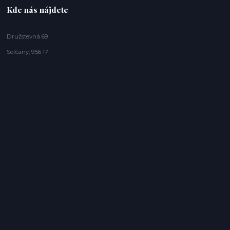
Kde nás nájdete
Družstevná 69
Solčany, 956 17