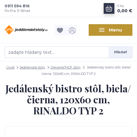
0911 594 816
0
ks
0,00 €
Po-Pia, 9-16hod
Menu
Hľadať
Úvod
Jedálenské stoly
Drevené/MDF stoly
Jedálenský bistro stôl, biela/
čierna, 120x60 cm, RINALDO TYP 2
Jedálenský bistro stôl, biela/
čierna, 120x60 cm,
RINALDO TYP 2