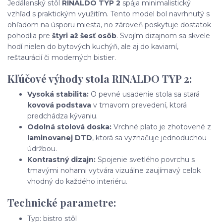
Jedálenský stôl
RINALDO TYP 2
spája minimalistický
vzhľad s praktickým využitím. Tento model bol navrhnutý s
ohľadom na úsporu miesta, no zároveň poskytuje dostatok
pohodlia pre
štyri až šesť osôb
. Svojím dizajnom sa skvele
hodí nielen do bytových kuchýň, ale aj do kaviarní,
reštaurácií či moderných bistier.
Kľúčové výhody stola RINALDO TYP 2:
Vysoká stabilita:
O pevné usadenie stola sa stará
kovová podstava
v tmavom prevedení, ktorá
predchádza kývaniu.
Odolná stolová doska:
Vrchné plato je zhotovené z
laminovanej DTD
, ktorá sa vyznačuje jednoduchou
údržbou.
Kontrastný dizajn:
Spojenie svetlého povrchu s
tmavými nohami vytvára vizuálne zaujímavý celok
vhodný do každého interiéru.
Technické parametre:
Typ: bistro stôl