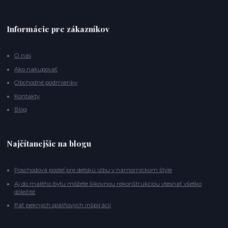
Informácie pre zákazníkov
O nás
Ako nakupovať
Obchodné podmienky
Kontakty
Blog
Najčítanejšie na blogu
Poschodová posteľ pre detskú izbu v námorníckom štýle
Aj do malého bytu môžete šikovnou rekonštrukciou vtesnať všetko
dôležité
Päť pekných spálňových inšpirácií