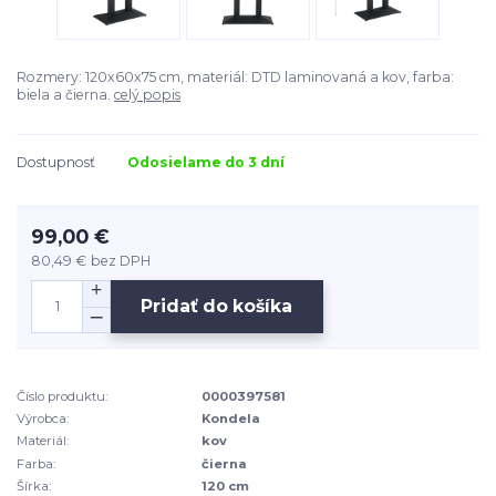
Rozmery: 120x60x75 cm, materiál: DTD laminovaná a kov, farba:
biela a čierna.
celý popis
Dostupnosť
Odosielame do 3 dní
99,00 €
80,49 €
bez DPH
Pridať do košíka
Číslo produktu:
0000397581
Výrobca:
Kondela
Materiál:
kov
Farba:
čierna
Šírka:
120 cm