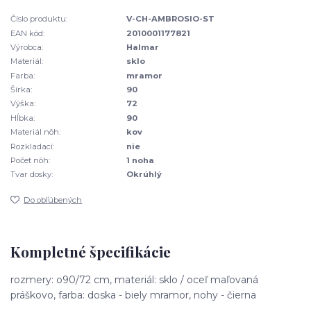
Číslo produktu:
V-CH-AMBROSIO-ST
EAN kód:
2010001177821
Výrobca:
Halmar
Materiál:
sklo
Farba:
mramor
Šírka:
90
Výška:
72
Hĺbka:
90
Materiál nôh:
kov
Rozkladací:
nie
Počet nôh:
1 noha
Tvar dosky:
Okrúhlý
Do obľúbených
Kompletné špecifikácie
rozmery: o90/72 cm, materiál: sklo / oceľ maľovaná
práškovo, farba: doska - biely mramor, nohy - čierna