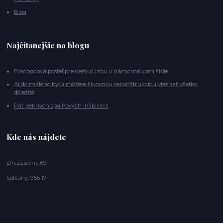
Blog
Najčítanejšie na blogu
Poschodová posteľ pre detskú izbu v námorníckom štýle
Aj do malého bytu môžete šikovnou rekonštrukciou vtesnať všetko
dôležité
Päť pekných spálňových inšpirácií
Kde nás nájdete
Družstevná 69
Solčany, 956 17