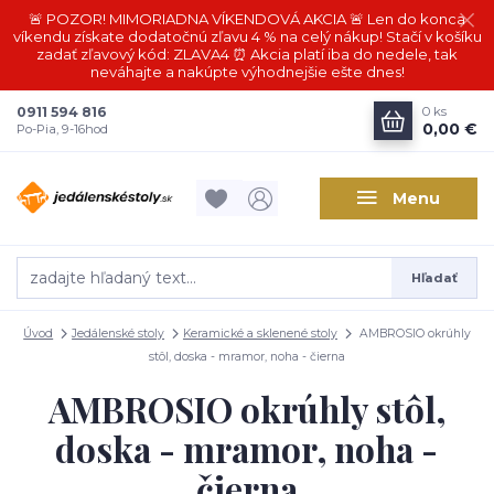
🚨 POZOR! MIMORIADNA VÍKENDOVÁ AKCIA 🚨 Len do konca
víkendu získate dodatočnú zľavu 4 % na celý nákup! Stačí v košíku
zadať zľavový kód: ZLAVA4 ⏰ Akcia platí iba do nedele, tak
neváhajte a nakúpte výhodnejšie ešte dnes!
0911 594 816
0
ks
0,00 €
Po-Pia, 9-16hod
Menu
Hľadať
Úvod
Jedálenské stoly
Keramické a sklenené stoly
AMBROSIO okrúhly
stôl, doska - mramor, noha - čierna
AMBROSIO okrúhly stôl,
doska - mramor, noha -
čierna