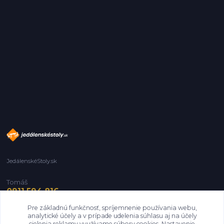
JedálenskéStoly.sk
Tomáš
0911 594 816
Pre základnú funkčnosť, spríjemnenie používania webu,
info@jedalenskestoly.sk
analytické účely a v prípade udelenia súhlasu aj na účely
cielenia reklamy využívame súbory cookies. Nastavenie