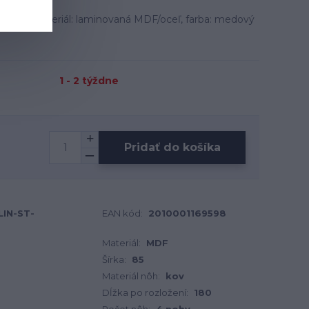
6 cm, materiál: laminovaná MDF/oceľ, farba: medový
1 - 2 týždne
Pridať do košíka
LIN-ST-
EAN kód:
2010001169598
Materiál:
MDF
Šírka:
85
Materiál nôh:
kov
Dĺžka po rozložení:
180