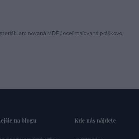
ateriál: laminovaná MDF / oceľ maľovaná práškovo,
ejšie na blogu
Kde nás nájdete
ová posteľ pre detskú izbu v
Družstevná 69