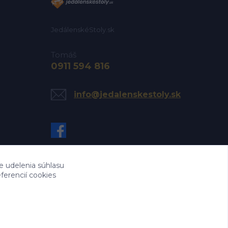
JedálenskéStoly.sk
Tomáš
0911 594 816
info@jedalenskestoly.sk
e udelenia súhlasu
ferencií cookies