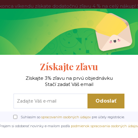
víkendu získate dodatočnú zľavu 4 % na celý nákup! Stač
do nedele, tak neváhajte a nakúpte výhodnejšie ešte dnes!
Kontakty
Blog
Hľadať
Získajte zľavu
Získajte 3% zľavu na prvú objednávku
 !
Jedálenské stoly
Jedálenské stoličky
Je
Stačí zadať Váš email
Odoslať
Úvod
Jedálenské stoly
Drevené/MDF stoly
BERLIN stôl
Súhlasím so
spracovaním osobných údajov
pre účely registrácie.
BERLIN stôl
Prajem si odoberať novinky e-mailom podľa
podmienok spracovania osobných údajo