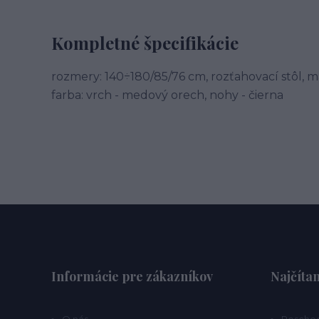
Kompletné špecifikácie
rozmery: 140÷180/85/76 cm, rozťahovací stôl, m
farba: vrch - medový orech, nohy - čierna
Informácie pre zákazníkov
Najčítan
O nás
Poschod