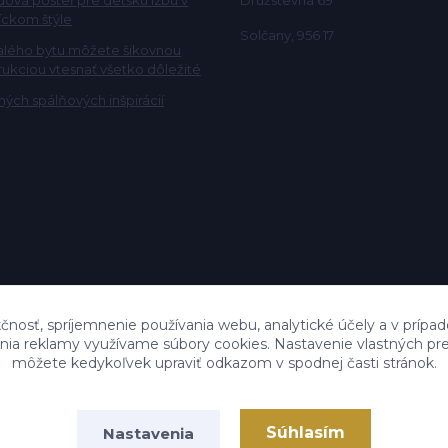
ckom štýle
Solčany, 956 17
alého bytu môžete šikovnou
rukciou vtesnať všetko dôležité
ých spálňových inšpirácií
čnosť, spríjemnenie používania webu, analytické účely a v prípad
lenia reklamy využívame súbory cookies. Nastavenie vlastných pre
môžete kedykoľvek upraviť odkazom v spodnej časti stránok.
Súhlasím
Nastavenia