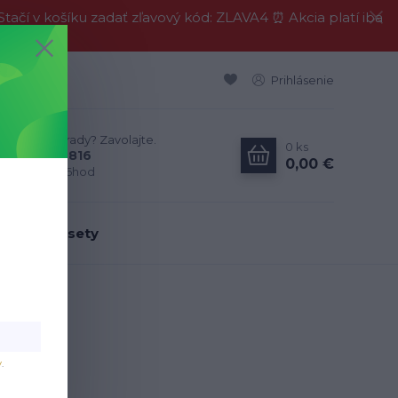
í v košíku zadať zľavový kód: ZLAVA4 ⏰ Akcia platí iba
Prihlásenie
Neviete si rady? Zavolajte.
0
ks
0911 594 816
0,00 €
Po-Pia, 9-16hod
dálenské sety
v
.