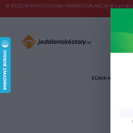
🚨 POZOR! MIMORIADNA VÍKENDOVÁ AKCIA 🚨 Len do konca 
Informácie
ZĽAVA NA SKLADE