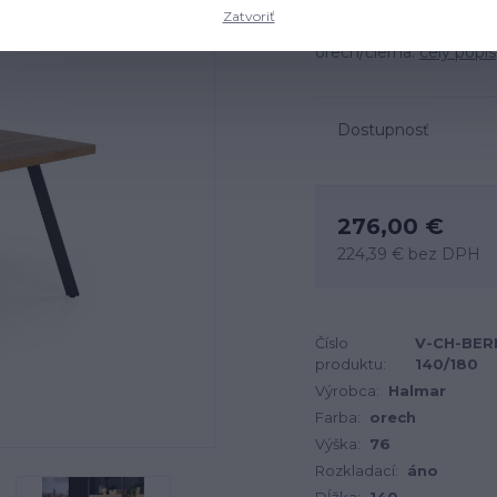
Zatvoriť
Rozmery: 140-180x85x7
orech/čierna.
celý popis
Dostupnosť
276,00 €
224,39 €
bez DPH
Číslo
V-CH-BER
produktu:
140/180
Výrobca:
Halmar
Farba:
orech
Výška:
76
Rozkladací:
áno