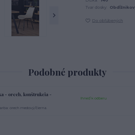
Dĺžka:
140
Tvar dosky:
Obdĺžnikov
Do obľúbených
Podobné produkty
a - orech, konštrukcia -
Ihneď k odberu
arba: orech medový/čierna.