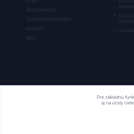
námorní
Ako nakupovať
Aj do m
Obchodné podmienky
rekonšt
Kontakty
Päť pekn
Blog
Pre základnú funk
aj na účely cie