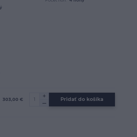
Počet nôh:
4 nohy
ý
Pridať do košíka
303,00 €