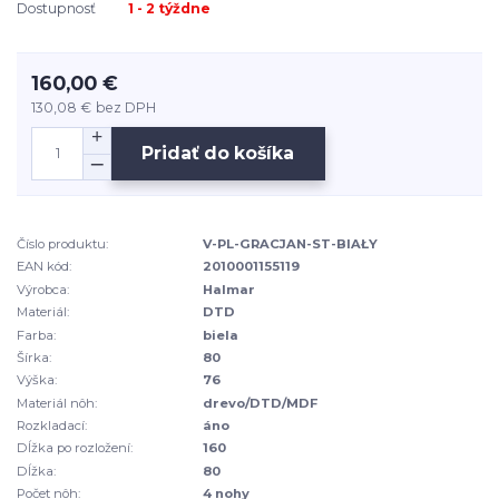
Dostupnosť
1 - 2 týždne
160,00 €
130,08 €
bez DPH
Pridať do košíka
Číslo produktu:
V-PL-GRACJAN-ST-BIAŁY
EAN kód:
2010001155119
Výrobca:
Halmar
Materiál:
DTD
Farba:
biela
Šírka:
80
Výška:
76
Materiál nôh:
drevo/DTD/MDF
Rozkladací:
áno
Dĺžka po rozložení:
160
Dĺžka:
80
Počet nôh:
4 nohy