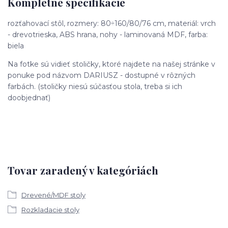
Kompletné špecifikácie
rozťahovací stôl, rozmery: 80÷160/80/76 cm, materiál: vrch
- drevotrieska, ABS hrana, nohy - laminovaná MDF, farba:
biela
Na fotke sú vidieť stoličky, ktoré najdete na našej stránke v
ponuke pod názvom DARIUSZ - dostupné v rôzných
farbách. (stoličky niesú súčasťou stola, treba si ich
doobjednať)
Tovar zaradený v kategóriách
Drevené/MDF stoly
Rozkladacie stoly