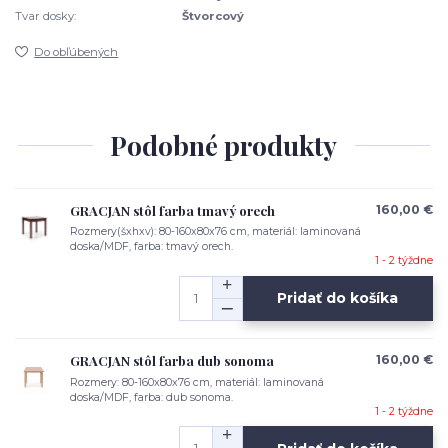
Tvar dosky:
Štvorcový
Do obľúbených
Podobné produkty
GRACJAN stôl farba tmavý orech
160,00 €
Rozmery(šxhxv): 80-160x80x76 cm, materiál: laminovaná
doska/MDF, farba: tmavý orech.
1 - 2 týždne
Pridať do košíka
GRACJAN stôl farba dub sonoma
160,00 €
Rozmery: 80-160x80x76 cm, materiál: laminovaná
doska/MDF, farba: dub sonoma.
1 - 2 týždne