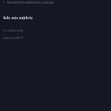
Päť pekných spálňových inšpirácií
Kde nás nájdete
Družstevná 69
Solčany, 956 17