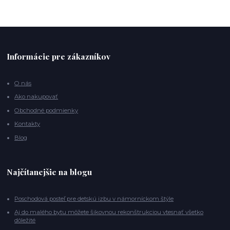
Informácie pre zákazníkov
O nás
Ako nakupovať
Obchodné podmienky
Kontakty
Blog
Najčítanejšie na blogu
Poschodová posteľ pre detskú izbu v námorníckom štýle
Aj do malého bytu môžete šikovnou rekonštrukciou vtesnať všetko
dôležité