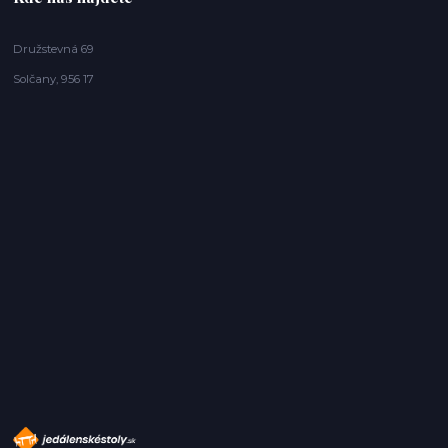
Družstevná 69
Solčany, 956 17