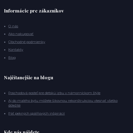
Informácie pre zákazníkov
O nás
Ako nakupovať
Obchodné podmienky
Kontakty
Blog
Najčítanejšie na blogu
Poschodová posteľ pre detskú izbu v námorníckom štýle
Aj do malého bytu môžete šikovnou rekonštrukciou vtesnať všetko
dôležité
Päť pekných spálňových inšpirácií
Kde nás nájdete