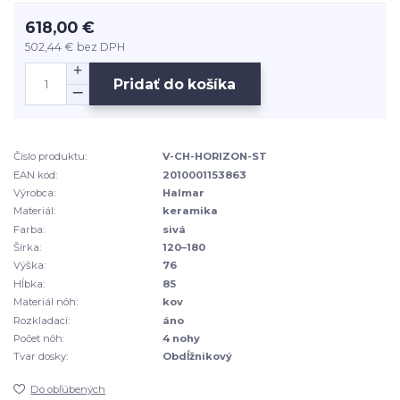
618,00 €
502,44 €
bez DPH
Pridať do košíka
Číslo produktu:
V-CH-HORIZON-ST
EAN kód:
2010001153863
Výrobca:
Halmar
Materiál:
keramika
Farba:
sivá
Šírka:
120–180
Výška:
76
Hĺbka:
85
Materiál nôh:
kov
Rozkladací:
áno
Počet nôh:
4 nohy
Tvar dosky:
Obdĺžnikový
Do obľúbených