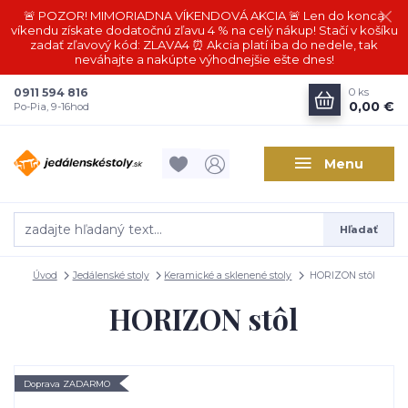
🚨 POZOR! MIMORIADNA VÍKENDOVÁ AKCIA 🚨 Len do konca
víkendu získate dodatočnú zľavu 4 % na celý nákup! Stačí v košíku
zadať zľavový kód: ZLAVA4 ⏰ Akcia platí iba do nedele, tak
neváhajte a nakúpte výhodnejšie ešte dnes!
0911 594 816
0
ks
0,00 €
Po-Pia, 9-16hod
Menu
Hľadať
Úvod
Jedálenské stoly
Keramické a sklenené stoly
HORIZON stôl
HORIZON stôl
Doprava ZADARMO