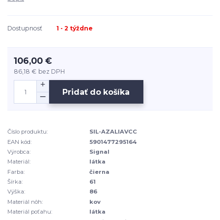
Dostupnosť
1 - 2 týždne
106,00 €
86,18 €
bez DPH
Pridať do košíka
Číslo produktu:
SIL-AZALIAVCC
EAN kód:
5901477295164
Výrobca:
Signal
Materiál:
látka
Farba:
čierna
Šírka:
61
Výška:
86
Materiál nôh:
kov
Materiál poťahu:
látka