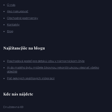
O nás
Ako nakupovať
Obchodné podmienky
Kontakty
Blog
Najčítanejšie na blogu
Poschodová posteľ pre detskú izbu v námorníckom štýle
Aj do malého bytu môžete šikovnou rekonštrukciou vtesnať všetko
dôležité
Päť pekných spálňových inšpirácií
Kde nás nájdete
Družstevná 69