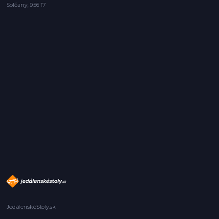
Solčany, 956 17
JedálenskéStoly.sk