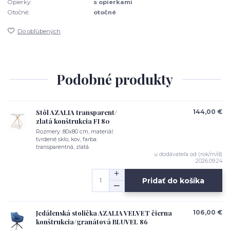
Opierky:
s opierkami
Otočné:
otočné
Do obľúbených
Podobné produkty
Stôl AZALIA transparent/
144,00 €
zlatá konštrukcia FI 80
Rozmery: 80x80 cm, materiál:
tvrdené sklo, kov, farba:
transparentná, zlatá.
u dodávateľa od (rok/m/d)
2026.09.24
Pridať do košíka
Jedálenská stolička AZALIA VELVET čierna
106,00 €
konštrukcia/granátová BLUVEL 86