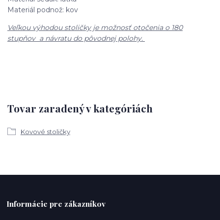
Materiál podnož: kov
Veľkou výhodou stoličky je možnosť otočenia o 180
stupňov a návratu do pôvodnej polohy.
Tovar zaradený v kategóriách
Kovové stoličky
Informácie pre zákazníkov