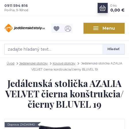
0911 594 816
0
ks
0,00 €
Po-Pia, 9-16hod
Menu
Hľadať
Úvod
Jedálenské stoličky
Kovové stoličky
Jedálenská stolička AZALIA
VELVET čierna konštrukcia/čierny BLUVEL 19
Jedálenská stolička AZALIA
VELVET čierna konštrukcia/
čierny BLUVEL 19
Doprava ZADARMO