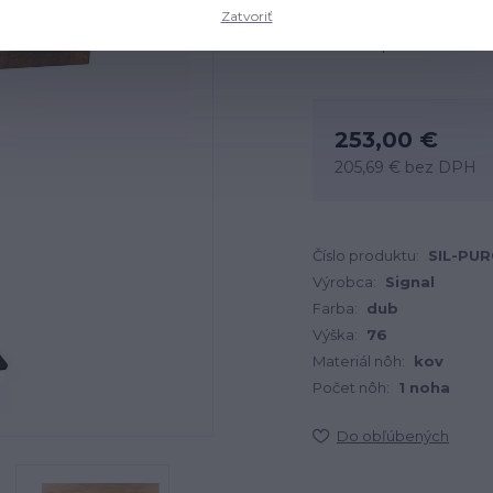
Zatvoriť
Dostupnosť
253,00 €
205,69 €
bez DPH
Číslo produktu:
SIL-PU
Výrobca:
Signal
Farba:
dub
Výška:
76
Materiál nôh:
kov
Počet nôh:
1 noha
Do obľúbených