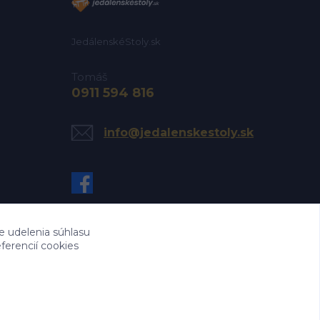
JedálenskéStoly.sk
Tomáš
0911 594 816
info@jedalenskestoly.sk
e udelenia súhlasu
ferencií cookies