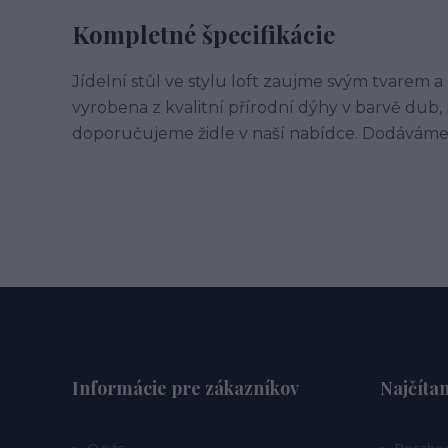
Kompletné špecifikácie
Jídelní stůl ve stylu loft zaujme svým tvarem 
vyrobena z kvalitní přírodní dýhy v barvě dub,
doporučujeme židle v naší nabídce. Dodávám
Informácie pre zákazníkov
Najčítan
O nás
Poschod