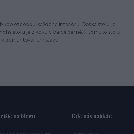
a bude ozdobou každého interiéru. Deska stolu je
 noha stolu je z kovu v barvě černé. K tomuto stolu
e v demontovaném stavu.
ejšie na blogu
Kde nás nájdete
ová posteľ pre detskú izbu v
Družstevná 69