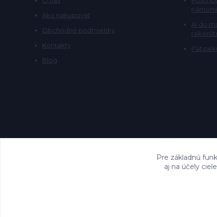
námorní
Ako nakupovať
Aj do m
Obchodné podmienky
rekonšt
Kontakty
Päť pekn
Blog
Pre základnú funk
aj na účely cie