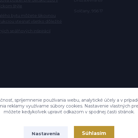
ckom štýle
Solčany, 956 17
alého bytu môžete šikovnou
rukciou vtesnať všetko dôležité
ých spálňových inšpirácií
čnosť, spríjemnenie používania webu, analytické účely a v prípad
lenia reklamy využívame súbory cookies. Nastavenie vlastných pre
môžete kedykoľvek upraviť odkazom v spodnej časti stránok.
Súhlasím
Nastavenia