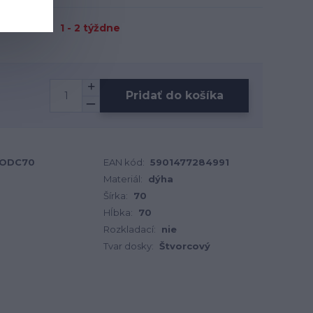
1 - 2 týždne
Pridať do košíka
RODC70
EAN kód:
5901477284991
Materiál:
dýha
Šírka:
70
Hĺbka:
70
Rozkladací:
nie
Tvar dosky:
Štvorcový