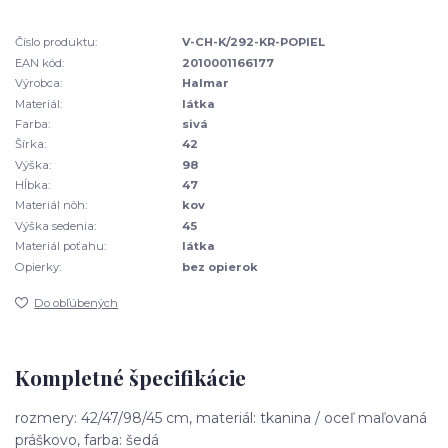
Číslo produktu:
V-CH-K/292-KR-POPIEL
EAN kód:
2010001166177
Výrobca:
Halmar
Materiál:
látka
Farba:
sivá
Šírka:
42
Výška:
98
Hĺbka:
47
Materiál nôh:
kov
Výška sedenia:
45
Materiál poťahu:
látka
Opierky:
bez opierok
Do obľúbených
Kompletné špecifikácie
rozmery: 42/47/98/45 cm, materiál: tkanina / oceľ maľovaná
práškovo, farba: šedá