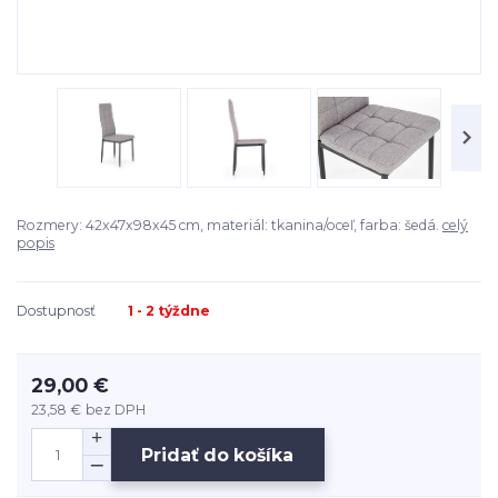
Rozmery: 42x47x98x45 cm, materiál: tkanina/oceľ, farba: šedá.
celý
popis
Dostupnosť
1 - 2 týždne
29,00 €
23,58 €
bez DPH
Pridať do košíka