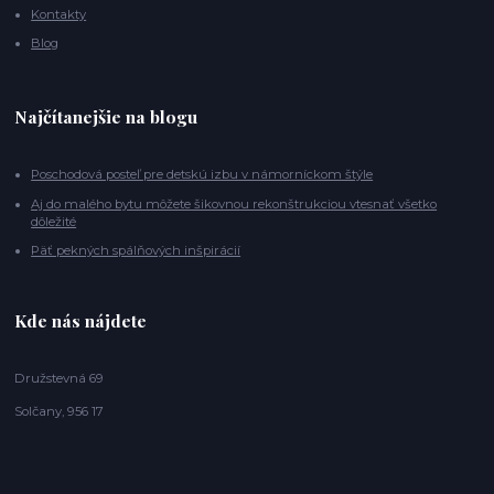
Kontakty
Blog
Najčítanejšie na blogu
Poschodová posteľ pre detskú izbu v námorníckom štýle
Aj do malého bytu môžete šikovnou rekonštrukciou vtesnať všetko
dôležité
Päť pekných spálňových inšpirácií
Kde nás nájdete
Družstevná 69
Solčany, 956 17