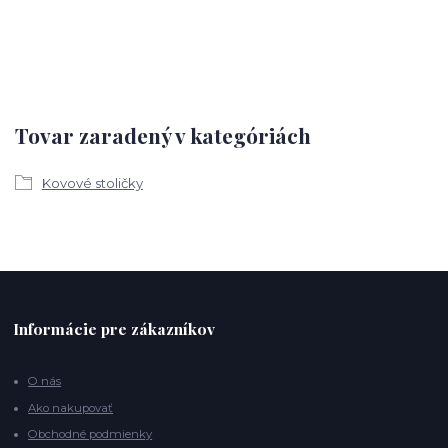
Tovar zaradený v kategóriách
Kovové stoličky
Informácie pre zákazníkov
O nás
Ako nakupovať
Obchodné podmienky