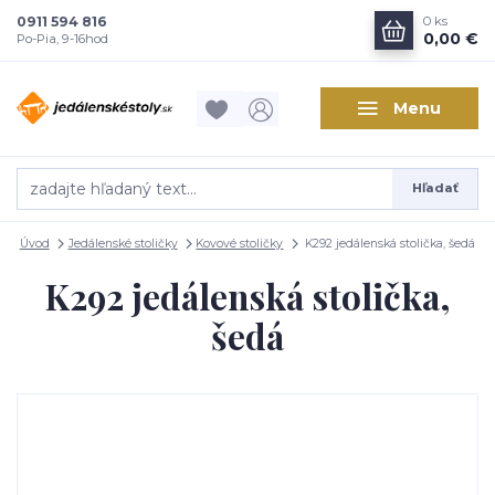
0911 594 816
0
ks
0,00 €
Po-Pia, 9-16hod
Menu
Hľadať
Úvod
Jedálenské stoličky
Kovové stoličky
K292 jedálenská stolička, šedá
K292 jedálenská stolička,
šedá