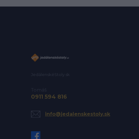
JedálenskéStoly.sk
Tomáš
0911 594 816
info@jedalenskestoly.sk