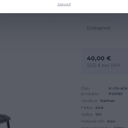
Zatvoriť
Rozmery: 43x54x101 cm, 
Dostupnosť
40,00 €
32,52 €
bez DPH
Číslo
V-CH-K/4
produktu:
POPIEl
Výrobca:
Halmar
Farba:
sivá
Výška:
101
Materiál nôh:
kov