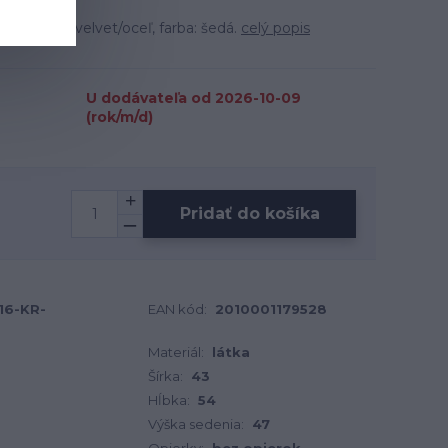
materiál: velvet/oceľ, farba: šedá.
celý popis
U dodávateľa od 2026-10-09
(rok/m/d)
Pridať do košíka
16-KR-
EAN kód:
2010001179528
Materiál:
látka
Šírka:
43
Hĺbka:
54
Výška sedenia:
47