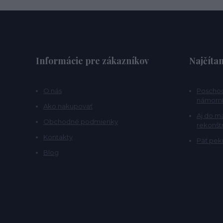
Informácie pre zákazníkov
Najčítan
O nás
Poschod
námorní
Ako nakupovať
Aj do m
Obchodné podmienky
rekonšt
Kontakty
Päť pekn
Blog