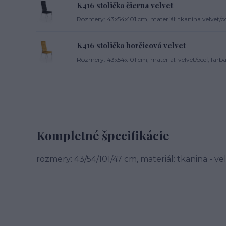
K416 stolička čierna velvet
Rozmery: 43x54x101 cm, materiál: tkanina velvet/oce
K416 stolička horčicová velvet
Rozmery: 43x54x101 cm, materiál: velvet/oceľ, farba
Kompletné špecifikácie
rozmery: 43/54/101/47 cm, materiál: tkanina - ve