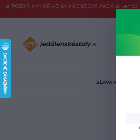
🚨 POZOR! MIMORIADNA VÍKENDOVÁ AKCIA 🚨 Len do konca 
Informácie
ZĽAVA NA SKLADE