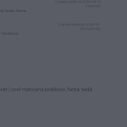
U dodávateľa od 2026-09-11
(rok/m/d)
ľ, farba: čierna.
U dodávateľa od 2026-10-
09 (rok/m/d)
: horčicová.
lvet / oceľ maľovaná práškovo, farba: šedá