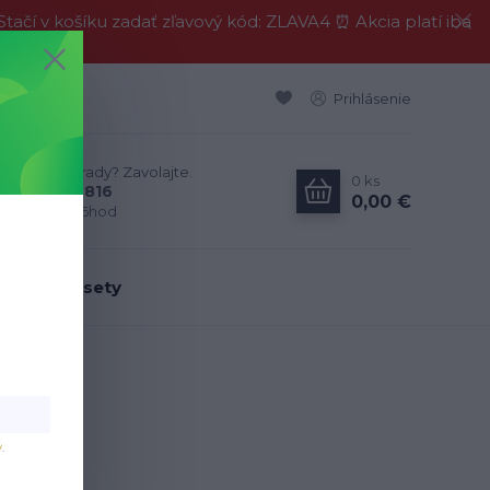
í v košíku zadať zľavový kód: ZLAVA4 ⏰ Akcia platí iba
Prihlásenie
Neviete si rady? Zavolajte.
0
ks
0911 594 816
0,00 €
Po-Pia, 9-16hod
dálenské sety
v
.