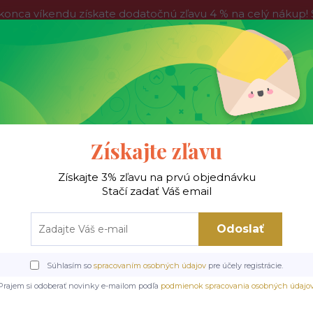
víkendu získate dodatočnú zľavu 4 % na celý nákup! Stač
do nedele, tak neváhajte a nakúpte výhodnejšie ešte dnes!
Kontakty
Blog
Hľadať
Získajte zľavu
Získajte 3% zľavu na prvú objednávku
 !
Jedálenské stoly
Jedálenské stoličky
Je
Stačí zadať Váš email
Odoslať
Úvod
Jedálenské stoličky
Kovové stoličky
K416 stolička šedá velvet
Súhlasím so
spracovaním osobných údajov
pre účely registrácie.
K416 stolička šedá velvet
Prajem si odoberať novinky e-mailom podľa
podmienok spracovania osobných údajo