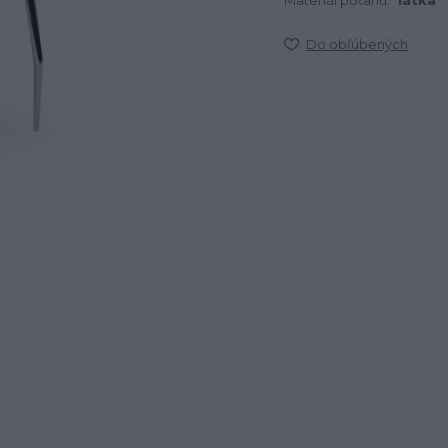
Materiál poťahu:
látka
Do obľúbených