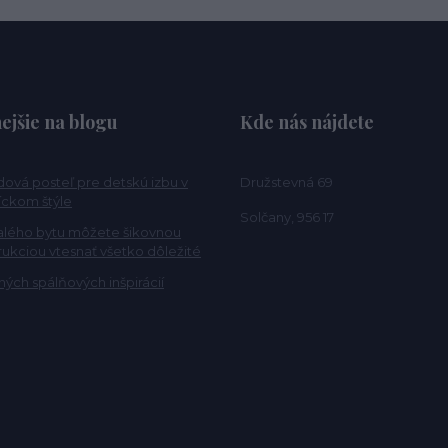
ejšie na blogu
Kde nás nájdete
ová posteľ pre detskú izbu v
Družstevná 69
ckom štýle
Solčany, 956 17
alého bytu môžete šikovnou
rukciou vtesnať všetko dôležité
ých spálňových inšpirácií