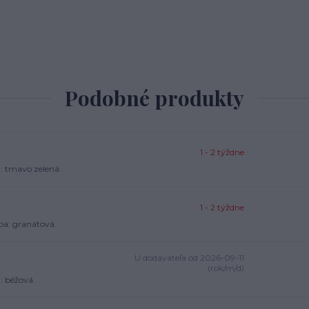
Podobné produkty
1 - 2 týždne
a: tmavo zelená.
1 - 2 týždne
ba: granátová.
U dodávateľa od 2026-09-11
(rok/m/d)
: béžová.