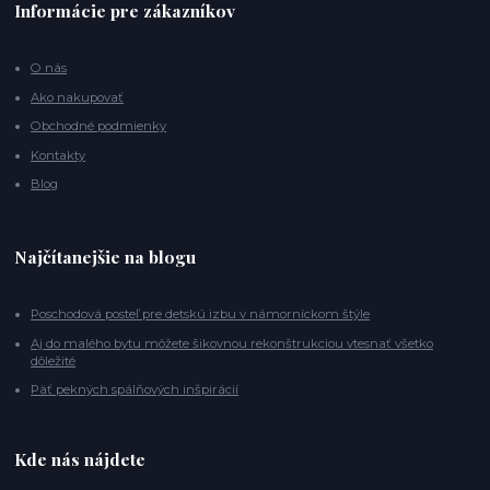
Informácie pre zákazníkov
O nás
Ako nakupovať
Obchodné podmienky
Kontakty
Blog
Najčítanejšie na blogu
Poschodová posteľ pre detskú izbu v námorníckom štýle
Aj do malého bytu môžete šikovnou rekonštrukciou vtesnať všetko
dôležité
Päť pekných spálňových inšpirácií
Kde nás nájdete