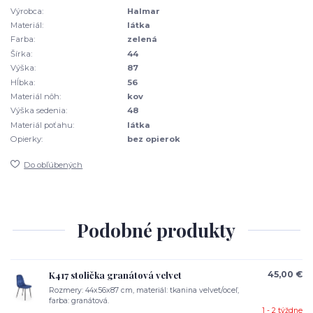
Výrobca:
Halmar
Materiál:
látka
Farba:
zelená
Šírka:
44
Výška:
87
Hĺbka:
56
Materiál nôh:
kov
Výška sedenia:
48
Materiál poťahu:
látka
Opierky:
bez opierok
Do obľúbených
Podobné produkty
K417 stolička granátová velvet
45,00 €
Rozmery: 44x56x87 cm, materiál: tkanina velvet/oceľ,
farba: granátová.
1 - 2 týždne