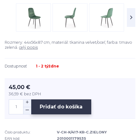
Rozmery: 44x56x87 cm, materiál: tkanina velvet/oceľ, farba: tmavo
zelená.
celý popis
Dostupnosť
1 - 2 týždne
45,00 €
36,59 €
bez DPH
Pridať do košíka
Číslo produktu:
V-CH-K/417-KR-C.ZIELONY
EAN kód:
2010001179535