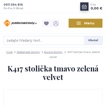
0911 594 816
0
ks
0,00 €
Po-Pia, 9-16hod
Menu
Hľadať
Úvod
Jedálenské stoličky
Kovové stoličky
K417 stolička tmavo zelená
velvet
K417 stolička tmavo zelená
velvet