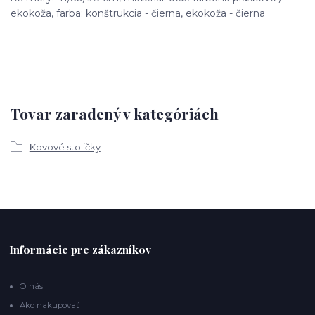
ekokoža, farba: konštrukcia - čierna, ekokoža - čierna
Tovar zaradený v kategóriách
Kovové stoličky
Informácie pre zákazníkov
O nás
Ako nakupovať