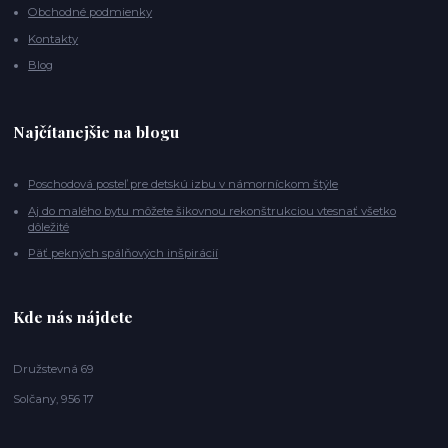
Obchodné podmienky
Kontakty
Blog
Najčítanejšie na blogu
Poschodová posteľ pre detskú izbu v námorníckom štýle
Aj do malého bytu môžete šikovnou rekonštrukciou vtesnať všetko
dôležité
Päť pekných spálňových inšpirácií
Kde nás nájdete
Družstevná 69
Solčany, 956 17