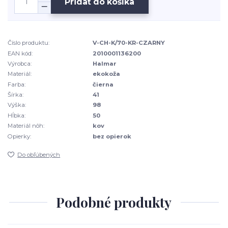
Pridať do košíka
Číslo produktu:
V-CH-K/70-KR-CZARNY
EAN kód:
2010001136200
Výrobca:
Halmar
Materiál:
ekokoža
Farba:
čierna
Šírka:
41
Výška:
98
Hĺbka:
50
Materiál nôh:
kov
Opierky:
bez opierok
Do obľúbených
Podobné produkty