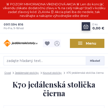
🚨 POZOR! MIMORIADNA VÍKENDOVÁ AKCIA 🚨 Len do konca
víkendu získate dodatočnú zľavu 4 % na celý nákup! Stačí v košíku
zadať zľavový kód: ZLAVA4 ⏰ Akcia platí iba do nedele, tak
neváhajte a nakúpte výhodnejšie ešte dnes!
0911 594 816
0
ks
0,00 €
Po-Pia, 9-16hod
Menu
Hľadať
Úvod
Jedálenské stoličky
Kovové stoličky
K70 jedálenská stolička čierna
K70 jedálenská stolička
čierna