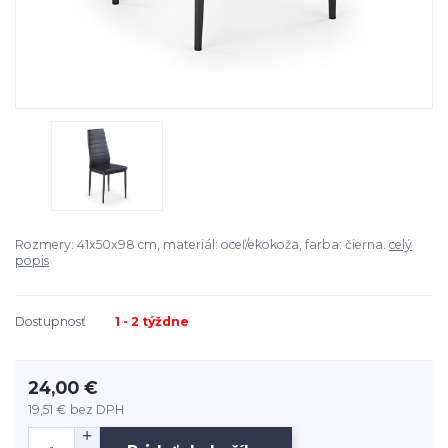
Rozmery: 41x50x98 cm, materiál: oceľ/ekokoža, farba: čierna.
celý
popis
Dostupnosť
1 - 2 týždne
24,00 €
19,51 €
bez DPH